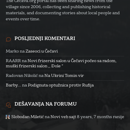
The Cecava.org portal has been sharing news from the
village since 2006, collecting and publishing historical
materials, and documenting stories about local people and
events over time.
POSLJEDNJI KOMENTARI
Marko
na
Zaseoci u Čečavi
RAARR
na
Novi frizerski salon u Čečavi počeo sa radom,
muški frizerski salon ,, Đole “
Radovan Nikolić
na
Na Ukrini Tomin vir
Barby...
na
Podignuta optužnica protiv Rufija
DEŠAVANJA NA FORUMU
Slobodan Miletić
na
Novi veb sajt
8 years, 7 months ranije