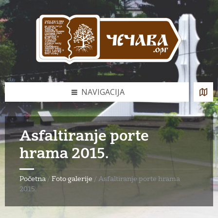
Skip
Skip
Skip
to
to
to
content
left
footer
sidebar
NAVIGACIJA
Asfaltiranje porte
hrama 2015.
Početna
/
Foto galerije
/
Asfaltiranje porte hrama
2015.