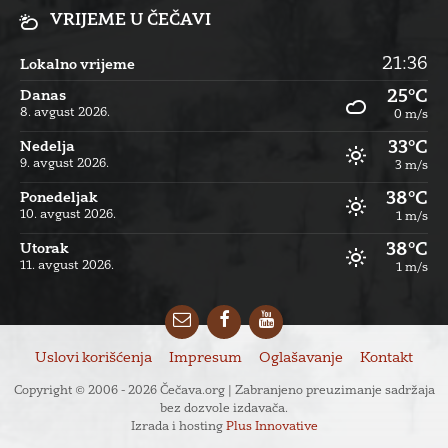
VRIJEME U ČEČAVI
21:36
Lokalno vrijeme
25°C
Danas
8. avgust 2026.
0 m/s
33°C
Nedelja
9. avgust 2026.
3 m/s
38°C
Ponedeljak
10. avgust 2026.
1 m/s
38°C
Utorak
11. avgust 2026.
1 m/s
Email
Facebook
YouTube
Uslovi korišćenja
Impresum
Oglašavanje
Kontakt
Copyright © 2006 - 2026 Čečava.org | Zabranjeno preuzimanje sadržaja
bez dozvole izdavača.
Izrada i hosting
Plus Innovative