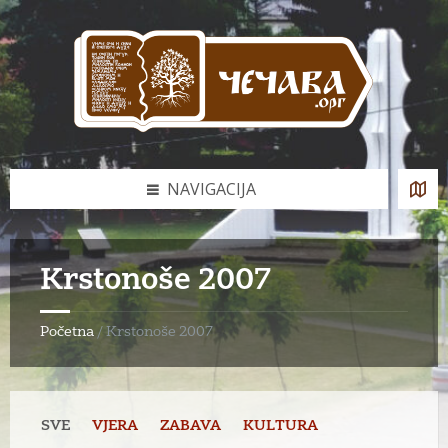
Skip
Skip
Skip
to
to
to
content
left
footer
sidebar
NAVIGACIJA
Krstonoše 2007
Početna
/
Krstonoše 2007
SVE
VJERA
ZABAVA
KULTURA