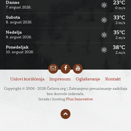
23°C
Danas
7. avgust 2026.
0 m/s
33°C
Subota
8. avgust 2026.
2 m/s
35°C
Nedelja
9. avgust 2026.
2 m/s
38°C
Ponedeljak
10. avgust 2026.
2 m/s
Email
Facebook
YouTube
Uslovi korišćenja
Impresum
Oglašavanje
Kontakt
Copyright © 2006 - 2026 Čečava.org | Zabranjeno preuzimanje sadržaja
bez dozvole izdavača.
Izrada i hosting
Plus Innovative