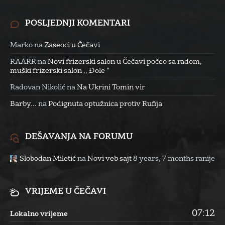
POSLJEDNJI KOMENTARI
Marko
na
Zaseoci u Čečavi
RAARR
na
Novi frizerski salon u Čečavi počeo sa radom,
muški frizerski salon ,, Đole “
Radovan Nikolić
na
Na Ukrini Tomin vir
Barby...
na
Podignuta optužnica protiv Rufija
DEŠAVANJA NA FORUMU
Slobodan Miletić
na
Novi veb sajt
8 years, 7 months ranije
VRIJEME U ČEČAVI
07:12
Lokalno vrijeme