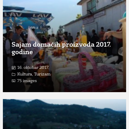
Open
Gallery
Sajam domaćih proizvoda 2017.
godine
16. oktobar 2017.
Kultura
,
Turizam
75 images
Open
Gallery