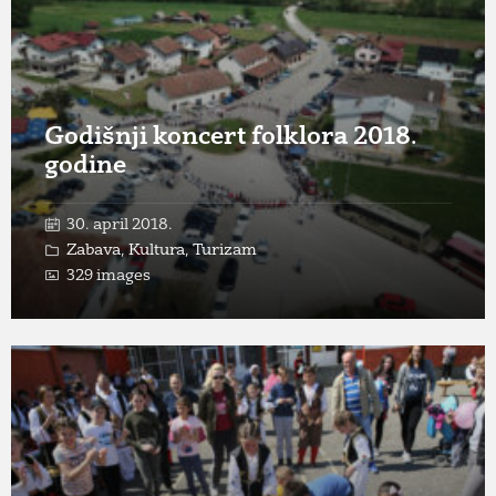
Godišnji koncert folklora 2018.
godine
30. april 2018.
Zabava
,
Kultura
,
Turizam
329 images
Open
Gallery