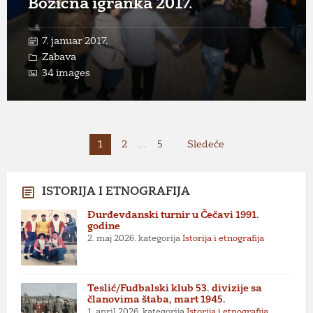
Božićna igranka 2017.
7. januar 2017.
Zabava
34 images
Paginacija
1
2
…
5
Sledeće
članaka
ISTORIJA I ETNOGRAFIJA
Đurđevdanski turnir u Čečavi 1991.
godine
2. maj 2026.
kategorija
Istorija i etnografija
Teslić/Fudbalski klub 53. divizije sa
članovima štaba, mart 1945.
1. april 2026.
kategorija
Istorija i etnografija