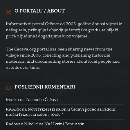
O PORTALU / ABOUT
Informativni portal Čečave od 2006. godine donosi vijesti iz
našeg sela, prikuplja i objavljuje istorijsku građu, te bilježi
priče o ljudima i događajima kroz vrijeme.
The Cecava.org portal has been sharing news from the
village since 2006, collecting and publishing historical
materials, and documenting stories about local people and
events over time.
POSLJEDNJI KOMENTARI
Marko
na
Zaseoci u Čečavi
RAARR
na
Novi frizerski salon u Čečavi počeo sa radom,
muški frizerski salon ,, Đole “
Radovan Nikolić
na
Na Ukrini Tomin vir