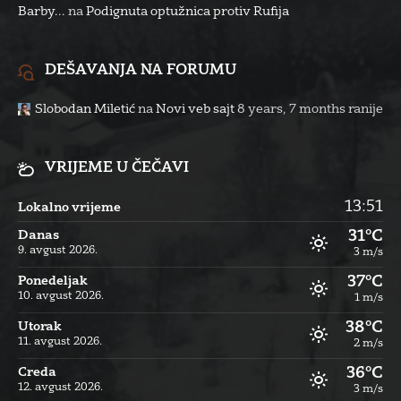
Barby...
na
Podignuta optužnica protiv Rufija
DEŠAVANJA NA FORUMU
Slobodan Miletić
na
Novi veb sajt
8 years, 7 months ranije
VRIJEME U ČEČAVI
13:51
Lokalno vrijeme
31°C
Danas
9. avgust 2026.
3 m/s
37°C
Ponedeljak
10. avgust 2026.
1 m/s
38°C
Utorak
11. avgust 2026.
2 m/s
36°C
Creda
12. avgust 2026.
3 m/s