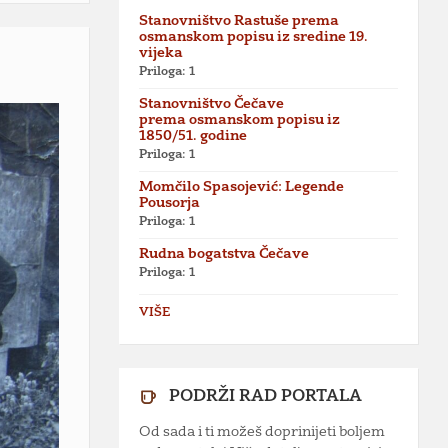
Stanovništvo Rastuše prema
osmanskom popisu iz sredine 19.
vijeka
Priloga: 1
Stanovništvo Čečave
prema osmanskom popisu iz
1850/51. godine
Priloga: 1
Momčilo Spasojević: Legende
Pousorja
Priloga: 1
Rudna bogatstva Čečave
Priloga: 1
VIŠE
PODRŽI RAD PORTALA
Od sada i ti možeš doprinijeti boljem