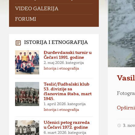
VIDEO GALERIJA
FORUMI
ISTORIJA I ETNOGRAFIJA
Đurđevdanski turnir u
Čečavi 1991. godine
2. maj 2026.
kategorija
Istorija i etnografija
Vasil
Teslić/Fudbalski klub
53. divizije sa
Fotograf
članovima štaba, mart
1945.
1. april 2026.
kategorija
Opširni
Istorija i etnografija
Učenici petog razreda
3. no
u Čečavi 1972. godine
6. mart 2026.
kategorija