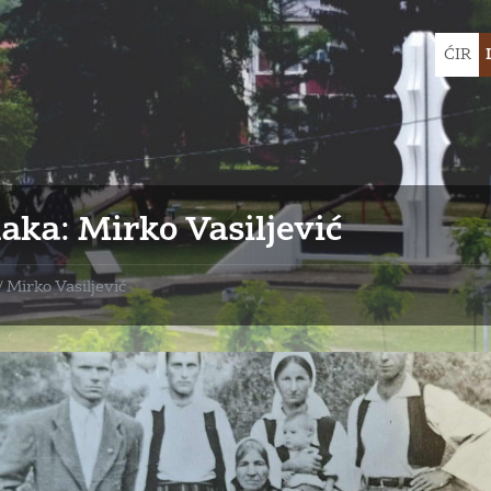
Choose
ĆIR
languag
aka:
Mirko Vasiljević
/
Mirko Vasiljević