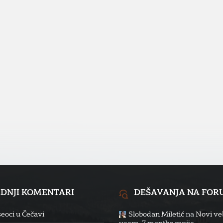
EDNJI KOMENTARI
DEŠAVANJA NA FO
eoci u Čečavi
Slobodan Miletić
na
Novi veb