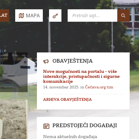
SEARCH:
MAPA
LAT
e:
OBAVJEŠTENJA
Nove mogućnosti na portalu – više
interakcije, pristupačnosti i sigurne
komunikacije
14. novembar 2025.
in
Čečava.org tim
ARHIVA OBAVJEŠTENJA
PREDSTOJEĆI DOGAĐAJI
Nema aktuelnih događaja