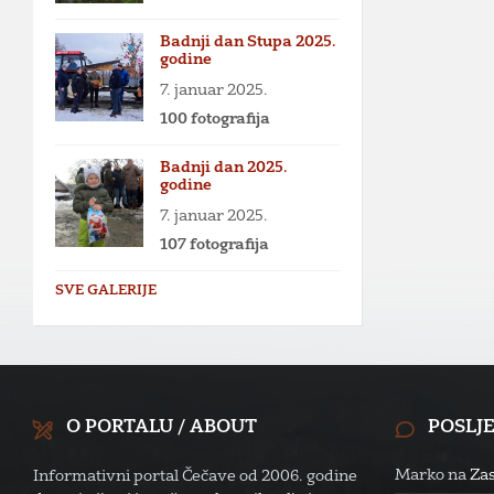
Badnji dan Stupa 2025.
godine
7. januar 2025.
100 fotografija
Badnji dan 2025.
godine
7. januar 2025.
107 fotografija
SVE GALERIJE
O PORTALU / ABOUT
POSLJ
Marko
na
Zas
Informativni portal Čečave od 2006. godine