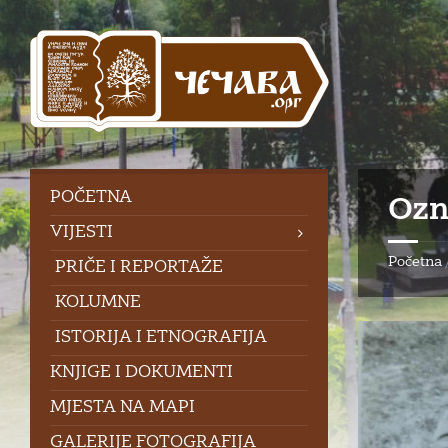
Skip
Skip
Skip
Skip
to
to
to
to
content
left
right
footer
sidebar
sidebar
POČETNA
Ozn
VIJESTI
Početna
PRIČE I REPORTAŽE
KOLUMNE
ISTORIJA I ETNOGRAFIJA
KNJIGE I DOKUMENTI
MJESTA NA MAPI
GALERIJE FOTOGRAFIJA