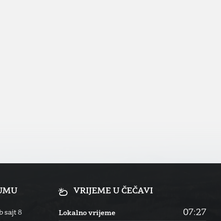
RUMU
VRIJEME U ČEČAVI
07:27
 sajt
8
Lokalno vrijeme