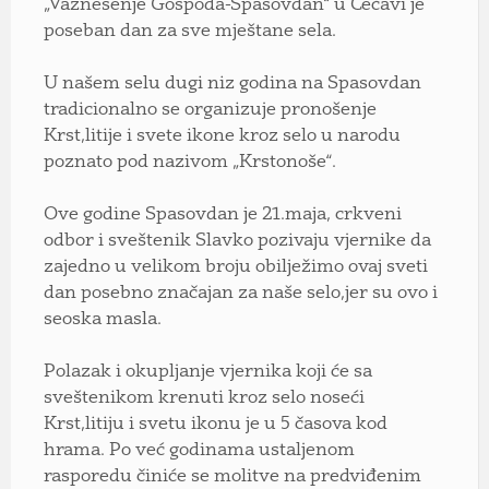
„Vaznesenje Gospoda-Spasovdan“ u Čečavi je
poseban dan za sve mještane sela.
U našem selu dugi niz godina na Spasovdan
tradicionalno se organizuje pronošenje
Krst,litije i svete ikone kroz selo u narodu
poznato pod nazivom „Krstonoše“.
Ove godine Spasovdan je 21.maja, crkveni
odbor i sveštenik Slavko pozivaju vjernike da
zajedno u velikom broju obilježimo ovaj sveti
dan posebno značajan za naše selo,jer su ovo i
seoska masla.
Polazak i okupljanje vjernika koji će sa
sveštenikom krenuti kroz selo noseći
Krst,litiju i svetu ikonu je u 5 časova kod
hrama. Po već godinama ustaljenom
rasporedu činiće se molitve na predviđenim