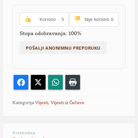
Korisno
5
Nije korisno
0
Stopa odobravanja: 100%
Facebook
X
WhatsApp
Print
Kategorija
Vijesti
,
Vijesti iz Čečave
Prethodna