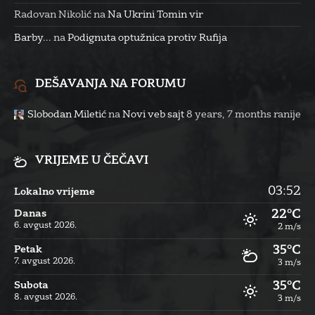
Radovan Nikolić
na
Na Ukrini Tomin vir
Barby...
na
Podignuta optužnica protiv Rufija
DEŠAVANJA NA FORUMU
Slobodan Miletić
na
Novi veb sajt
8 years, 7 months ranije
VRIJEME U ČEČAVI
03:52
Lokalno vrijeme
22°C
Danas
6. avgust 2026.
2 m/s
35°C
Petak
7. avgust 2026.
3 m/s
35°C
Subota
8. avgust 2026.
3 m/s