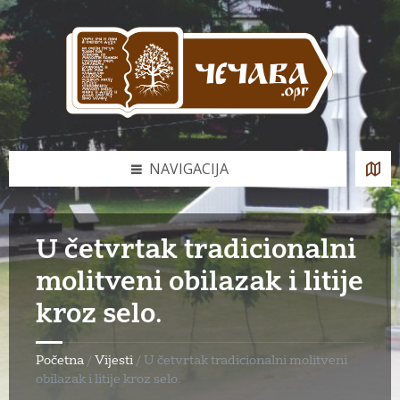
Skip
Skip
Skip
to
to
to
content
left
footer
sidebar
NAVIGACIJA
U četvrtak tradicionalni
molitveni obilazak i litije
kroz selo.
Početna
/
Vijesti
/
U četvrtak tradicionalni molitveni
obilazak i litije kroz selo.