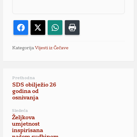
Facebook
X
WhatsApp
Print
Kategorija
Vijesti iz Čečave
Prethodna
SDS obilježio 26
godina od
osnivanja
Sledeća
Željkova
umjetnost
inspirisana