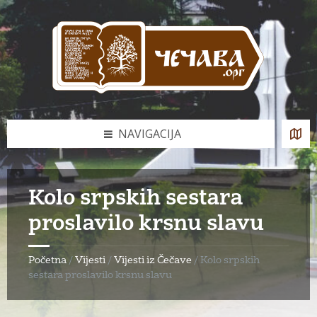
Skip
Skip
Skip
to
to
to
content
left
footer
sidebar
NAVIGACIJA
Kolo srpskih sestara
proslavilo krsnu slavu
Početna
/
Vijesti
/
Vijesti iz Čečave
/
Kolo srpskih
sestara proslavilo krsnu slavu