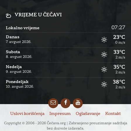
VRIJEME U ČEČAVI
07:27
Lokalno vrijeme
23°C
Danas
7. avgust 2026.
0 m/s
33°C
Subota
8. avgust 2026.
2 m/s
35°C
Nedelja
9. avgust 2026.
2 m/s
38°C
Ponedeljak
10. avgust 2026.
2 m/s
Email
Facebook
YouTube
Uslovi korišćenja
Impresum
Oglašavanje
Kontakt
Copyright © 2006 - 2026 Čečava.org | Zabranjeno preuzimanje sadržaja
bez dozvole izdavača.