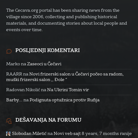
The Cecava.org portal has been sharing news from the
village since 2006, collecting and publishing historical
materials, and documenting stories about local people and
events over time.
POSLJEDNJI KOMENTARI
Marko
na
Zaseoci u Čečavi
RAARR
na
Novi frizerski salon u Čečavi počeo sa radom,
muški frizerski salon ,, Đole “
Radovan Nikolić
na
Na Ukrini Tomin vir
Barby...
na
Podignuta optužnica protiv Rufija
DEŠAVANJA NA FORUMU
Slobodan Miletić
na
Novi veb sajt
8 years, 7 months ranije