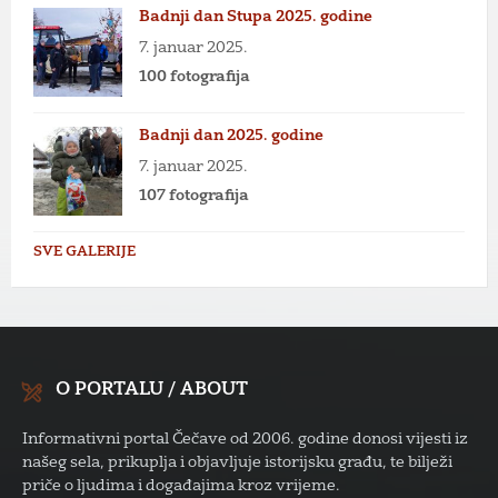
Badnji dan Stupa 2025. godine
7. januar 2025.
100 fotografija
Badnji dan 2025. godine
7. januar 2025.
107 fotografija
SVE GALERIJE
O PORTALU / ABOUT
Informativni portal Čečave od 2006. godine donosi vijesti iz
našeg sela, prikuplja i objavljuje istorijsku građu, te bilježi
priče o ljudima i događajima kroz vrijeme.