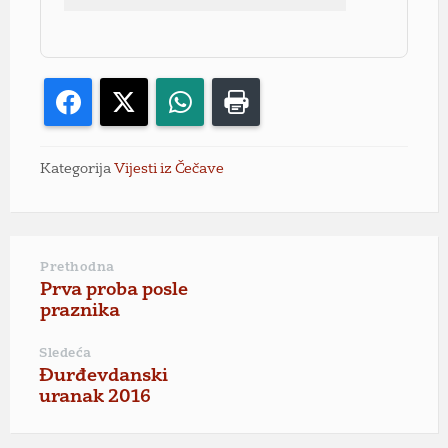
Facebook
X
WhatsApp
Print
Kategorija
Vijesti iz Čečave
Prethodna
Prva proba posle
praznika
Sledeća
Đurđevdanski
uranak 2016