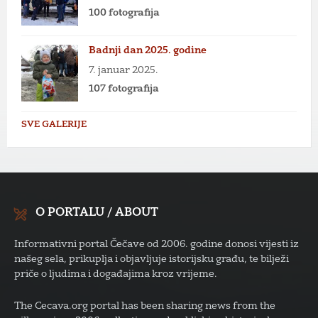
100 fotografija
Badnji dan 2025. godine
7. januar 2025.
107 fotografija
SVE GALERIJE
O PORTALU / ABOUT
Informativni portal Čečave od 2006. godine donosi vijesti iz
našeg sela, prikuplja i objavljuje istorijsku građu, te bilježi
priče o ljudima i događajima kroz vrijeme.
The Cecava.org portal has been sharing news from the