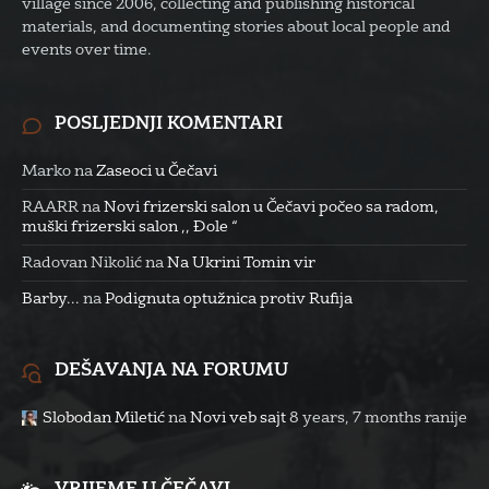
village since 2006, collecting and publishing historical
materials, and documenting stories about local people and
events over time.
POSLJEDNJI KOMENTARI
Marko
na
Zaseoci u Čečavi
RAARR
na
Novi frizerski salon u Čečavi počeo sa radom,
muški frizerski salon ,, Đole “
Radovan Nikolić
na
Na Ukrini Tomin vir
Barby...
na
Podignuta optužnica protiv Rufija
DEŠAVANJA NA FORUMU
Slobodan Miletić
na
Novi veb sajt
8 years, 7 months ranije