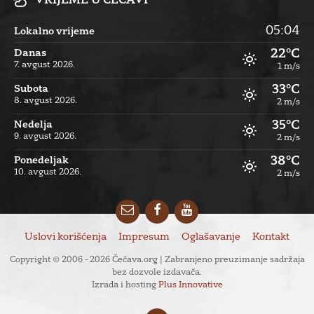
VRIJEME U ČEČAVI
05:04
Lokalno vrijeme
22°C
Danas
7. avgust 2026.
1 m/s
33°C
Subota
8. avgust 2026.
2 m/s
35°C
Nedelja
9. avgust 2026.
2 m/s
38°C
Ponedeljak
10. avgust 2026.
2 m/s
Email
Facebook
YouTube
Uslovi korišćenja
Impresum
Oglašavanje
Kontakt
Copyright © 2006 - 2026 Čečava.org | Zabranjeno preuzimanje sadržaja
bez dozvole izdavača.
Izrada i hosting
Plus Innovative