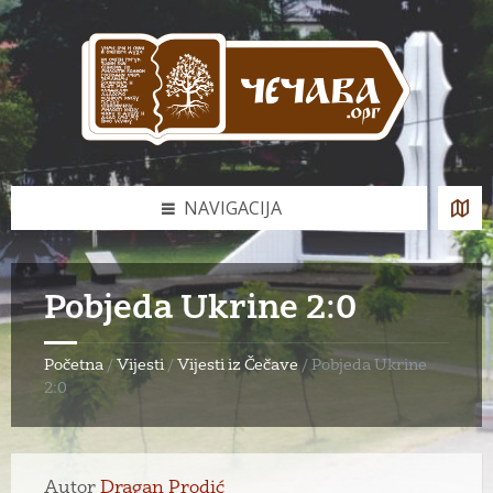
Skip
Skip
Skip
to
to
to
content
left
footer
sidebar
NAVIGACIJA
Pobjeda Ukrine 2:0
Početna
/
Vijesti
/
Vijesti iz Čečave
/
Pobjeda Ukrine
2:0
Autor
Dragan Prodić