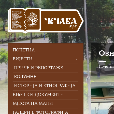
Skip
Skip
Skip
Skip
to
to
to
to
content
left
right
footer
sidebar
sidebar
ПOЧЕТНА
Озн
ВИЈЕСТИ
Почетн
ПРИЧЕ И РЕПОРТАЖЕ
КОЛУМНЕ
ИСТОРИЈА И ЕТНОГРАФИЈА
КЊИГЕ И ДОКУМЕНТИ
МЈЕСТА НА МАПИ
ГАЛЕРИЈЕ ФОТОГРАФИЈА