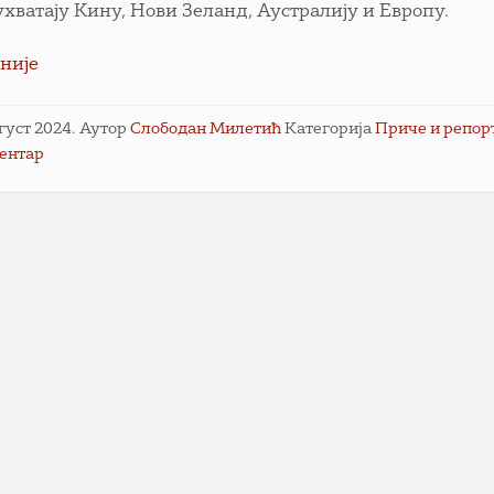
ухватају Кину, Нови Зеланд, Аустралију и Европу.
није
вгуст 2024.
Аутор
Слободан Милетић
Категорија
Приче и репор
ментар