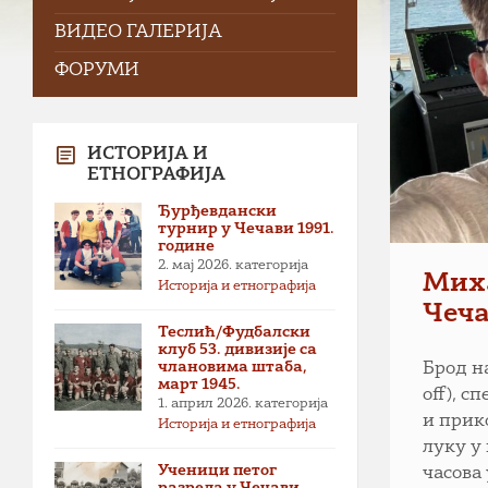
ВИДЕО ГАЛЕРИЈА
ФОРУМИ
ИСТОРИЈА И
ЕТНОГРАФИЈА
Ђурђевдански
турнир у Чечави 1991.
године
2. мај 2026.
категорија
Миха
Историја и етнографија
Чеча
Теслић/Фудбалски
клуб 53. дивизије са
члановима штаба,
Брод на
март 1945.
off), с
1. април 2026.
категорија
и прико
Историја и етнографија
луку у
Ученици петог
часова
разреда у Чечави