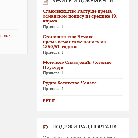
КЊИГЕ И ДОКУМЕНТИ
Становништво Растуше према
османском попису из средине 19.
вијека
Прилога: 1
таже
Становништво Чечаве
према османском попису из
1850/51. године
Прилога: 1
Момчило Спасојевић: Легенде
Поусорја
Прилога: 1
Рудна богатства Чечаве
Прилога: 1
ВИШЕ
ПОДРЖИ РАД ПОРТАЛА
Од сада и ти можеш допринијети