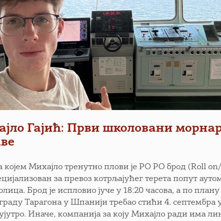
јло Гајић: Први школовани морнар
ве
 којем Михајло тренутно плови је РО РО брод (Roll on/
пецијализован за превоз котрљајућег терета попут аут
лица. Брод је испловио јуче у 18:20 часова, а по плану
 граду Тарагона у Шпанији требао стићи 4. септембра у
 ујутро. Иначе, компанија за коју Михајло ради има ли