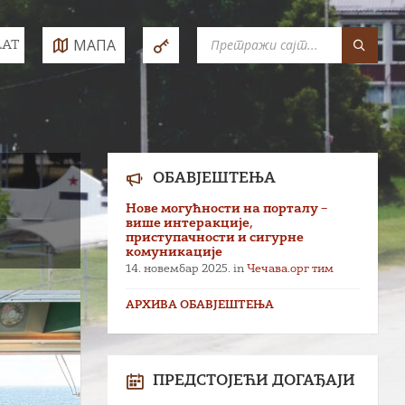
SEARCH:
МАПА
LAT
e:
ОБАВЈЕШТЕЊА
Нове могућности на порталу –
више интеракције,
приступачности и сигурне
комуникације
14. новембар 2025.
in
Чечава.орг тим
АРХИВА ОБАВЈЕШТЕЊА
ПРЕДСТОЈЕЋИ ДОГАЂАЈИ