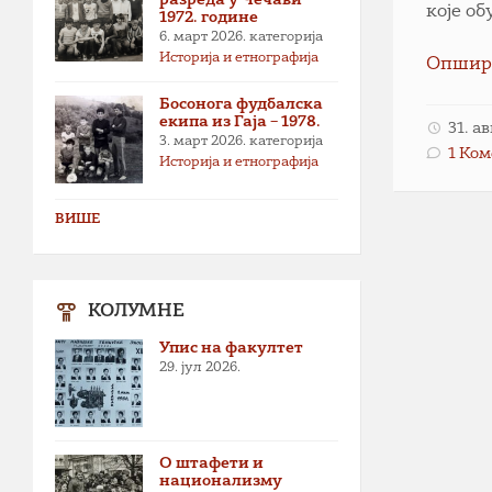
које об
1972. године
6. март 2026.
категорија
Историја и етнографија
Опшир
Босонога фудбалска
екипа из Гаја – 1978.
31. а
3. март 2026.
категорија
1 Ко
Историја и етнографија
ВИШЕ
КОЛУМНЕ
Упис на факултет
29. јул 2026.
О штафети и
национализму