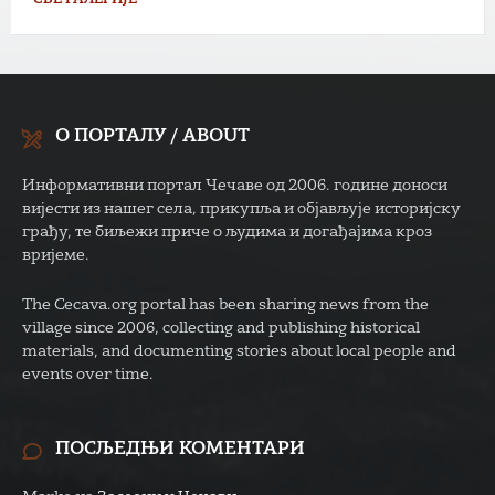
СВЕ ГАЛЕРИЈЕ
О ПОРТАЛУ / ABOUT
Информативни портал Чечаве од 2006. године доноси
вијести из нашег села, прикупља и објављује историјску
грађу, те биљежи приче о људима и догађајима кроз
вријеме.
The Cecava.org portal has been sharing news from the
village since 2006, collecting and publishing historical
materials, and documenting stories about local people and
events over time.
ПОСЉЕДЊИ КОМЕНТАРИ