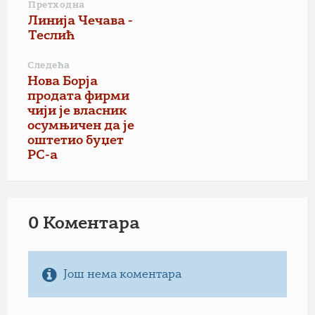
Претходна
Линија Чечава -
Теслић
Следећа
Нова Борја
продата фирми
чији је власник
осумњичен да је
оштетио буџет
РС-а
0 Коментарa
Још нема коментара