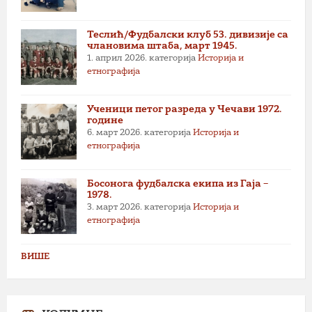
Теслић/Фудбалски клуб 53. дивизије са
члановима штаба, март 1945.
1. април 2026.
категорија
Историја и
етнографија
Ученици петог разреда у Чечави 1972.
године
6. март 2026.
категорија
Историја и
етнографија
Босонога фудбалска екипа из Гаја –
1978.
3. март 2026.
категорија
Историја и
етнографија
ВИШЕ