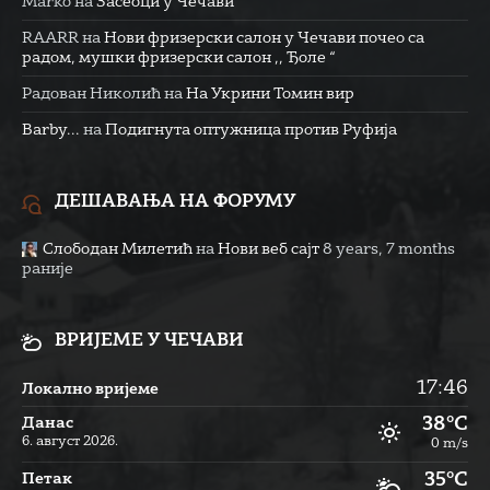
Marko
на
Засеоци у Чечави
RAARR
на
Нови фризерски салон у Чечави почео са
радом, мушки фризерски салон ,, Ђоле “
Радован Николић
на
На Укрини Томин вир
Barby...
на
Подигнута оптужница против Руфија
ДЕШАВАЊА НА ФОРУМУ
Слободан Милетић
на
Нови веб сајт
8 years, 7 months
раније
ВРИЈЕМЕ У ЧЕЧАВИ
17:46
Локално вријеме
38°C
Данас
6. август 2026.
0 m/s
35°C
Петак