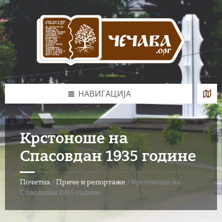
Skip
Skip
Skip
to
to
to
content
left
footer
sidebar
НАВИГАЦИЈА
Крстоноше на
Спасовдан 1935 године
Почетна
/
Приче и репортаже
/
Крстоноше на
Спасовдан 1935 године