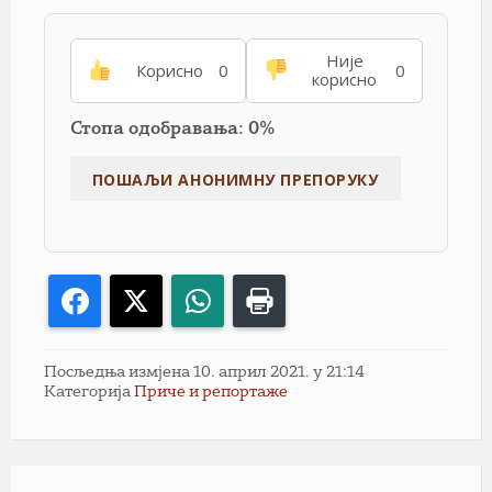
Није
Корисно
0
0
корисно
Стопа одобравања: 0%
Facebook
X
WhatsApp
Print
Посљедња измјена 10. април 2021. у 21:14
Категорија
Приче и репортаже