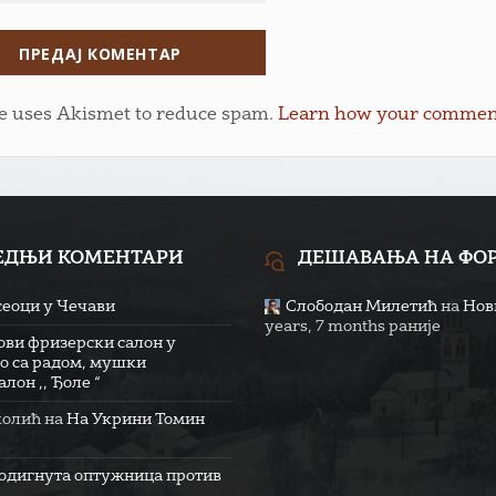
te uses Akismet to reduce spam.
Learn how your comment 
ЕДЊИ КОМЕНТАРИ
ДЕШАВАЊА НА ФО
сеоци у Чечави
Слободан Милетић
на
Нови
years, 7 months раније
ови фризерски салон у
о са радом, мушки
лон ,, Ђоле “
колић
на
На Укрини Томин
одигнута оптужница против