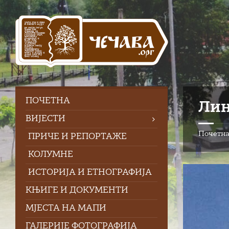
Skip
Skip
Skip
to
to
to
content
left
footer
sidebar
ПOЧЕТНА
Лин
ВИЈЕСТИ
Почетн
ПРИЧЕ И РЕПОРТАЖЕ
КОЛУМНЕ
ИСТОРИЈА И ЕТНОГРАФИЈА
КЊИГЕ И ДОКУМЕНТИ
МЈЕСТА НА МАПИ
ГАЛЕРИЈЕ ФОТОГРАФИЈА