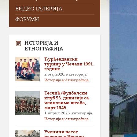
ВИДЕО ГАЛЕРИЈА
ФОРУМИ
ИСТОРИЈА И
ЕТНОГРАФИЈА
Ђурђевдански
турнир у Чечави 1991.
године
2. мај 2026.
категорија
Историја и етнографија
Теслић/Фудбалски
клуб 53. дивизије са
члановима штаба,
март 1945.
1. април 2026.
категорија
Историја и етнографија
Ученици петог
разреда у Чечави