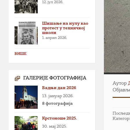
12. јул 2026.
Шишање на нулу као
протест у техничкој
школи
1. април 2026.
ВИШЕ
ГАЛЕРИЈЕ ФОТОГРАФИЈА
Аутор
Бадњи дан 2026
Објавље
13. јануар 2026.
8 фотографија
Посљедња
Крстоноше 2025.
Категор
30. мај 2025.