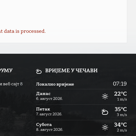
data is processed.
РУМУ
ВРИЈЕМЕ У ЧЕЧАВИ
07:19
 веб сајт
8
Локално вријеме
22°C
Данас
6. август 2026.
1 m/s
35°C
Петак
7. август 2026.
3 m/s
34°C
Субота
8. август 2026.
2 m/s