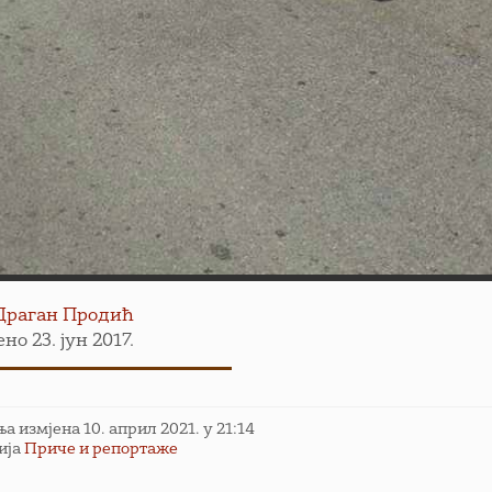
Драган Продић
но 23. јун 2017.
 измјена 10. април 2021. у 21:14
ија
Приче и репортаже