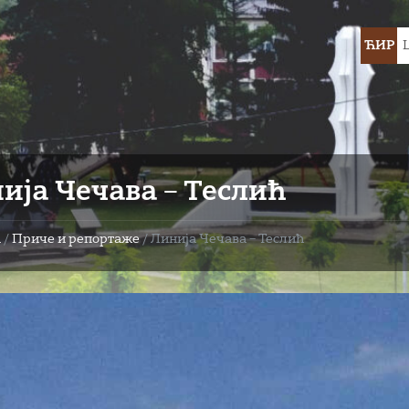
Choose
ЋИР
languag
ија Чечава – Теслић
а
/
Приче и репортаже
/
Линија Чечава – Теслић