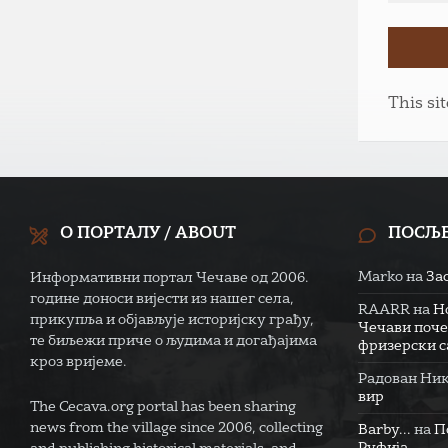
This si
О ПОРТАЛУ / ABOUT
ПОСЉ
Marko
на
За
Информативни портал Чечаве од 2006.
године доноси вијести из нашег села,
RAARR
на
Н
прикупља и објављује историјску грађу,
Чечави поче
те биљежи приче о људима и догађајима
фризерски са
кроз вријеме.
Радован Ни
вир
The Cecava.org portal has been sharing
news from the village since 2006, collecting
Barby...
на
П