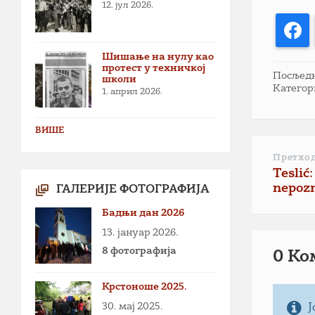
12. јул 2026.
F
Шишање на нулу као
протест у техничкој
Посљедња
школи
Категор
1. април 2026.
ВИШЕ
Претхо
Teslić:
nepoz
ГАЛЕРИЈЕ ФОТОГРАФИЈА
Бадњи дан 2026
13. јануар 2026.
8 фотографија
0 Ко
Крстоноше 2025.
30. мај 2025.
Ј