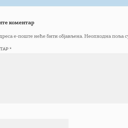
ите коментар
дреса е-поште неће бити објављена.
Неопходна поља с
ТАР
*