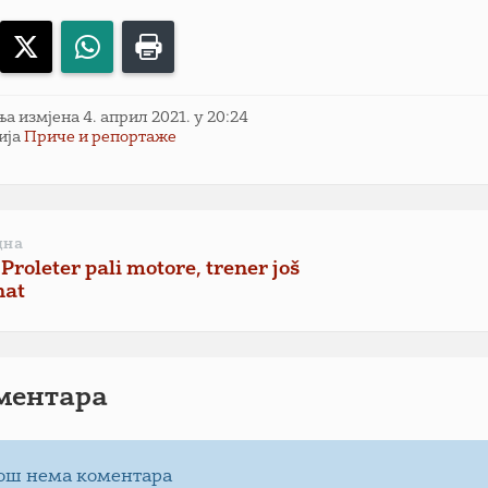
acebook
X
WhatsApp
Print
 измјена 4. април 2021. у 20:24
ија
Приче и репортаже
дна
 Proleter pali motore, trener još
nat
ментарa
ош нема коментара