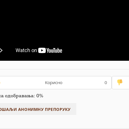
Корисно
0
па одобравања: 0%