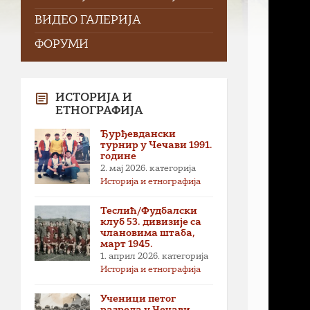
ВИДЕО ГАЛЕРИЈА
ФОРУМИ
ИСТОРИЈА И
ЕТНОГРАФИЈА
Ђурђевдански
турнир у Чечави 1991.
године
2. мај 2026.
категорија
Историја и етнографија
Теслић/Фудбалски
клуб 53. дивизије са
члановима штаба,
март 1945.
1. април 2026.
категорија
Историја и етнографија
Ученици петог
разреда у Чечави