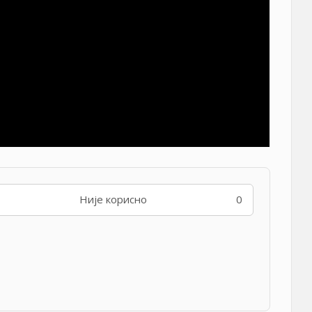
Није корисно
0