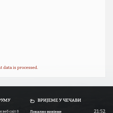
data is processed.
РУМУ
ВРИЈЕМЕ У ЧЕЧАВИ
21:52
 веб сајт
8
Локално вријеме