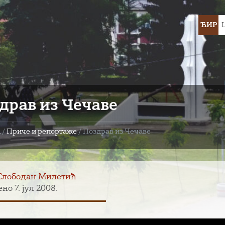
Choose
ЋИР
languag
драв из Чечаве
а
/
Приче и репортаже
/
Поздрав из Чечаве
Слободан Милетић
но 7. јул 2008.