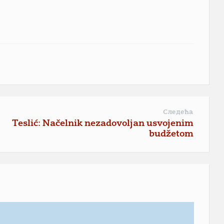
Следећа
Teslić: Načelnik nezadovoljan usvojenim
budžetom