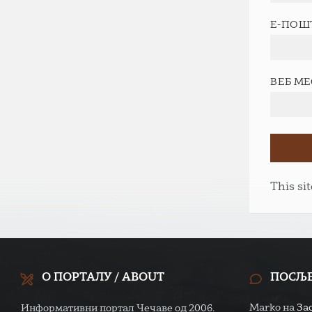
Е-ПОШ
ВЕБ М
This si
О ПОРТАЛУ / ABOUT
ПОСЉ
Marko
на
За
Информативни портал Чечаве од 2006.