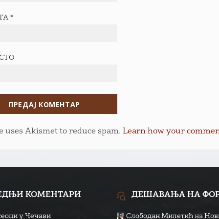
ТА
*
ЕСТО
te uses Akismet to reduce spam.
Learn how your comment 
ЕДЊИ КОМЕНТАРИ
ДЕШАВАЊА НА ФО
сеоци у Чечави
Слободан Милетић
на
Нови