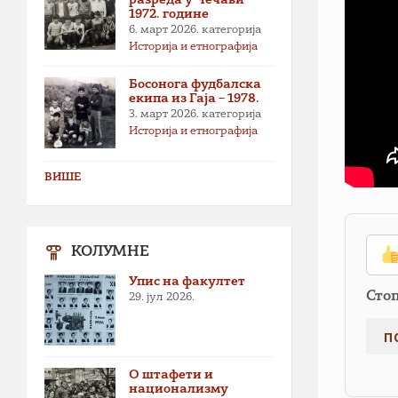
1972. године
6. март 2026.
категорија
Историја и етнографија
Босонога фудбалска
екипа из Гаја – 1978.
3. март 2026.
категорија
Историја и етнографија
ВИШЕ
КОЛУМНЕ
Упис на факултет
Сто
29. јул 2026.
О штафети и
национализму