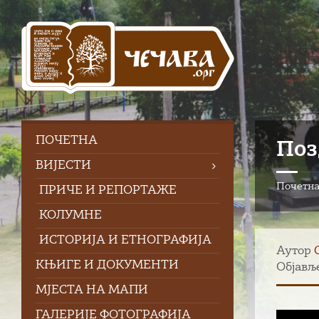
Skip
Skip
Skip
to
to
to
content
left
footer
sidebar
ПOЧЕТНА
Поз
ВИЈЕСТИ
Почетн
ПРИЧЕ И РЕПОРТАЖЕ
КОЛУМНЕ
ИСТОРИЈА И ЕТНОГРАФИЈА
Аутор
КЊИГЕ И ДОКУМЕНТИ
Објавље
МЈЕСТА НА МАПИ
ГАЛЕРИЈЕ ФОТОГРАФИЈА