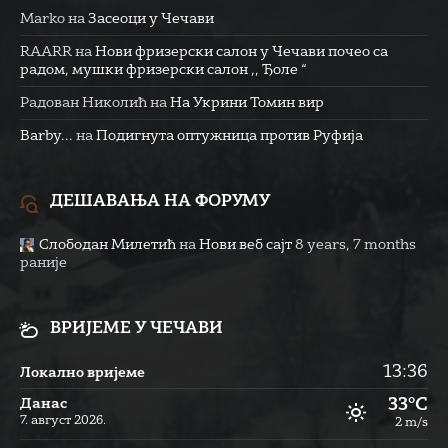
Marko
на
Засеоци у Чечави
RAARR
на
Нови фризерски салон у Чечави почео са
радом, мушки фризерски салон ,, Ђоле “
Радован Николић
на
На Укрини Томин вир
Barby...
на
Подигнута оптужница против Руфија
ДЕШАВАЊА НА ФОРУМУ
Слободан Милетић
на
Нови веб сајт
8 years, 7 months
раније
ВРИЈЕМЕ У ЧЕЧАВИ
13:36
Локално вријеме
33°C
Данас
7. август 2026.
2 m/s