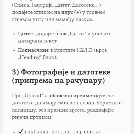
(Слика, Галерија, Цитат, Датотека…)
додајете кликом на
плус (+)
у горњем
лијевом углу или између пасуса.
Цитат
: додајте блок „Цитат“ и унесите
цитирани текст.
Поднаслови
: користите H2/H3 (кроз
„Heading“ блок).
3) Фотографије и датотеке
(припрема на рачунару)
Пре „Upload“-а,
обавезно преименујте
све
датотеке да имају смислен назив. Користите
латиницу, без празних мјеста, раздвајајте
ријечи цртицом.
rastuska-pecina.jpg
centar-
,