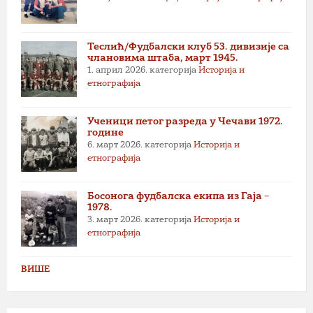
Теслић/Фудбалски клуб 53. дивизије са
члановима штаба, март 1945.
1. април 2026.
категорија
Историја и
етнографија
Ученици петог разреда у Чечави 1972.
године
6. март 2026.
категорија
Историја и
етнографија
Босонога фудбалска екипа из Гаја –
1978.
3. март 2026.
категорија
Историја и
етнографија
ВИШЕ