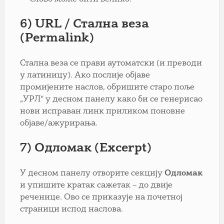
6) URL / Стална веза
(Permalink)
Стална веза се прави аутоматски (и преводи
у латиницу). Ако послије објаве
промијените наслов, обришите старо поље
„УРЛ“ у десном панелу како би се генерисао
нови исправан линк приликом поновне
објаве/ажурирања.
7) Одломак (Excerpt)
У десном панелу отворите секцију
Одломак
и упишите кратак сажетак – до двије
реченице. Ово се приказује на почетној
страници испод наслова.