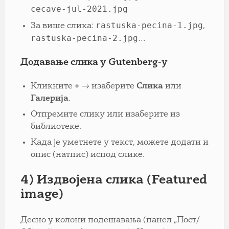
cecave-jul-2021.jpg
rastuska-pecina-1.jpg
За више слика:
,
rastuska-pecina-2.jpg
…
Додавање слика у Gutenberg-у
Кликните
+
→ изаберите
Слика
или
Галерија
.
Отпремите слику или изаберите из
библиотеке.
Када је уметнете у текст, можете додати и
опис (натпис) испод слике.
4) Издвојена слика (Featured
image)
Десно у колони подешавања (панел „Пост/