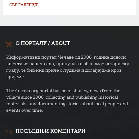
СВЕ ГАЛЕРИЈЕ
О ПОРТАЛУ / ABOUT
Информативни портал Чечаве од 2006. године доноси
вијести из нашег села, прикупља и објављује историјску
грађу, те биљежи приче о људима и догађајима кроз
вријеме.
The Cecava.org portal has been sharing news from the
village since 2006, collecting and publishing historical
materials, and documenting stories about local people and
events over time.
ПОСЉЕДЊИ КОМЕНТАРИ