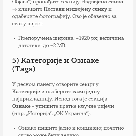
Објава“) пронађите секцију
Издвојена слика
→ кликните
Постави издвојену слику
и
одаберите фотографију. Ово је обавезно за
сваку вијест.
Препоручена ширина: ~1920 px; величина
датотеке: до ~2 MB.
5) Категорије и Ознаке
(Tags)
У десном панелу отворите секцију
Категорије
и изаберите
само једну
најприкладнију. Испод тога је секција
Ознаке
– упишите кратке кључне ријечи
(нпр. „Историја“, „ФК Украина“).
Ознаке пишите јасно и концизно; почетно
слово може бити велико.