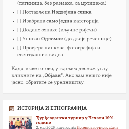
(латиница, без размака, са цртицама)
[ ] Постављена
Издвојена слика
[ ] Изабрана
само једна
категорија
[ ] Додане ознаке (кључне ријечи)
[ ] Уписан
Одломак
(до двије реченице)
[ ] Провјера линкова, фотографија и
евентуалних видеа
Када је све готово, у горњем десном углу
кликните на
„Објави“
. Ако вам нешто није
јасно, обратите се уредништву.
ИСТОРИЈА И ЕТНОГРАФИЈА
Ђурђевдански турнир у Чечави 1991.
године
2. мај 2026.
категорија
Историја и етнографија