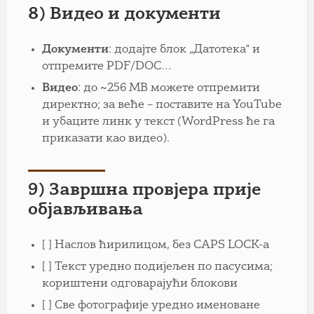
8) Видео и документи
Документи
: додајте блок „Датотека“ и
отпремите PDF/DOC…
Видео
: до ~256 MB можете отпремити
директно; за веће – поставите на YouTube
и убаците линк у текст (WordPress ће га
приказати као видео).
9) Завршна провјера прије
објављивања
[ ] Наслов ћирилицом, без CAPS LOCK-а
[ ] Текст уредно подијељен по пасусима;
кориштени одговарајући блокови
[ ] Све фотографије уредно именоване