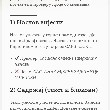
поглавља и провјеру прије објављивања.
1) Наслов вијести
Наслов уносите у горње поље едитора гдје
пише „Додај наслов“. Наслов и текст пишите
ћирилицом и без употребе CAPS LOCK-а.
Примјер:
Састанак мјесне заједнице у
Чечави
Лоше:
САСТАНАК МЈЕСНЕ ЗАЈЕДНИЦЕ
У ЧЕЧАВИ
2) Садржај (текст и блокови)
Текст уносите у поље испод наслова. За нови
пасус притисните
Enter
. Додатне елементе