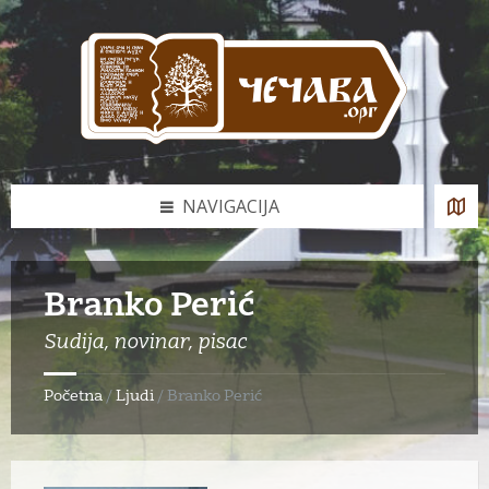
Skip
Skip
Skip
to
to
to
content
left
footer
sidebar
NAVIGACIJA
Branko Perić
Sudija, novinar, pisac
Početna
/
Ljudi
/
Branko Perić