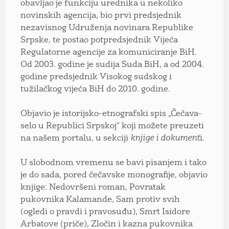
obavljao je funkciju urednika u nekoliko
novinskih agencija, bio prvi predsjednik
nezavisnog Udruženja novinara Republike
Srpske, te postao potpredsjednik Vijeća
Regulatorne agencije za komuniciranje BiH.
Od 2003. godine je sudija Suda BiH, a od 2004.
godine predsjednik Visokog sudskog i
tužilačkog vijeća BiH do 2010. godine.
Objavio je istorijsko-etnografski spis „Čečava-
selo u Republici Srpskoj” koji možete preuzeti
na našem portalu, u sekciji
knjige i dokument
i.
U slobodnom vremenu se bavi pisanjem i tako
je do sada, pored čečavske monografije, objavio
knjige: Nedovršeni roman, Povratak
pukovnika Kalamande, Sam protiv svih
(ogledi o pravdi i pravosuđu), Smrt Isidore
Arbatove (priče), Zločin i kazna pukovnika