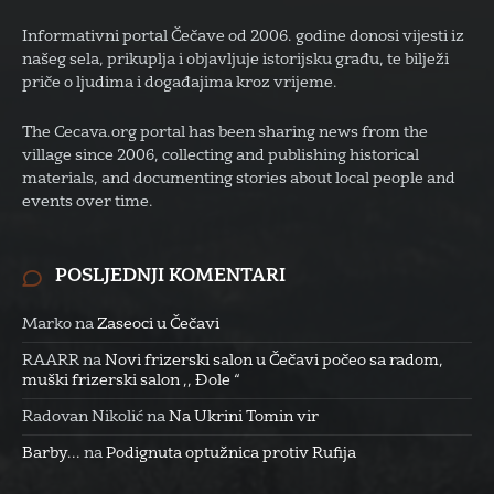
Informativni portal Čečave od 2006. godine donosi vijesti iz
našeg sela, prikuplja i objavljuje istorijsku građu, te bilježi
priče o ljudima i događajima kroz vrijeme.
The Cecava.org portal has been sharing news from the
village since 2006, collecting and publishing historical
materials, and documenting stories about local people and
events over time.
POSLJEDNJI KOMENTARI
Marko
na
Zaseoci u Čečavi
RAARR
na
Novi frizerski salon u Čečavi počeo sa radom,
muški frizerski salon ,, Đole “
Radovan Nikolić
na
Na Ukrini Tomin vir
Barby...
na
Podignuta optužnica protiv Rufija