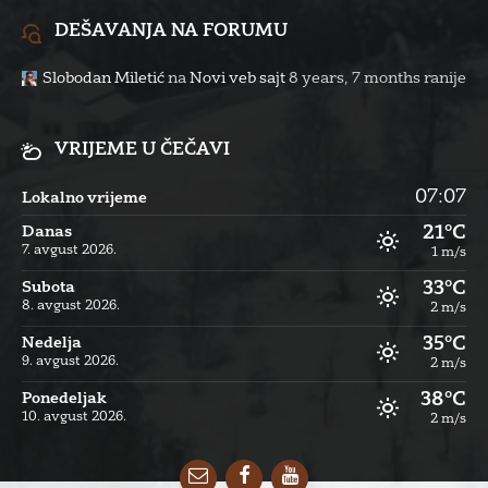
DEŠAVANJA NA FORUMU
Slobodan Miletić
na
Novi veb sajt
8 years, 7 months ranije
VRIJEME U ČEČAVI
07:07
Lokalno vrijeme
21°C
Danas
7. avgust 2026.
1 m/s
33°C
Subota
8. avgust 2026.
2 m/s
35°C
Nedelja
9. avgust 2026.
2 m/s
38°C
Ponedeljak
10. avgust 2026.
2 m/s
Email
Facebook
YouTube