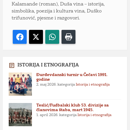
Kalamande (roman), Duša vina – istorija,
simbolika, poezija i kultura vina, Duško
trifunović, pjesme i razgovori.
Facebook
X
WhatsApp
Print
ISTORIJA I ETNOGRAFIJA
Đurđevdanski turnir u Čečavi 1991.
godine
2. maj 2026.
kategorija
Istorija i etnografija
Teslić/Fudbalski klub 53. divizije sa
članovima štaba, mart 1945.
1. april 2026.
kategorija
Istorija i etnografija