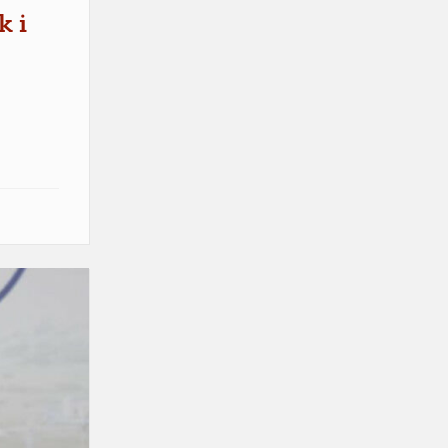
k i
e