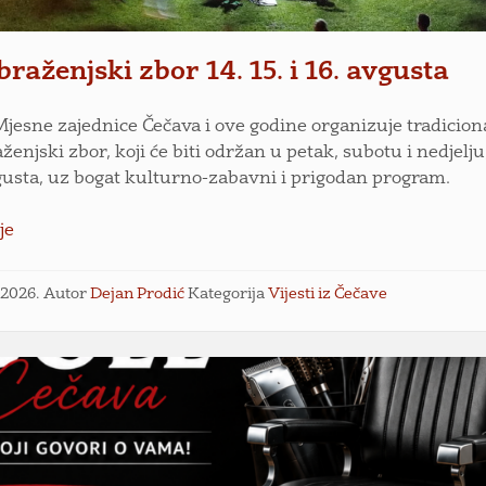
raženjski zbor 14. 15. i 16. avgusta
Mjesne zajednice Čečava i ove godine organizuje tradicion
enjski zbor, koji će biti održan u petak, subotu i nedjelju,
vgusta, uz bogat kulturno-zabavni i prigodan program.
je
l 2026.
Autor
Dejan Prodić
Kategorija
Vijesti iz Čečave