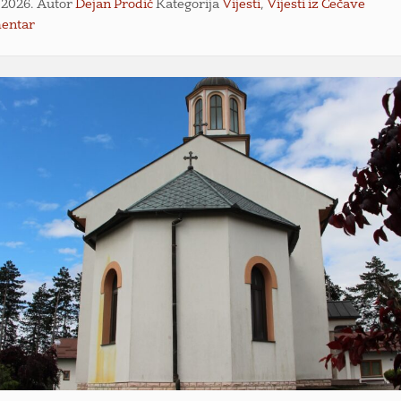
n 2026.
Autor
Dejan Prodić
Kategorija
Vijesti
,
Vijesti iz Čečave
entar