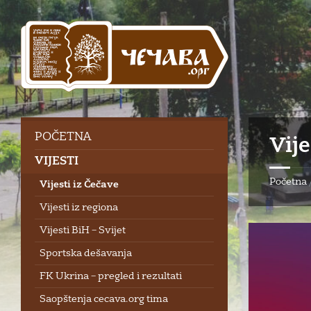
Skip
Skip
Skip
Skip
to
to
to
to
content
left
right
footer
sidebar
sidebar
POČETNA
Vije
VIJESTI
Početna
Vijesti iz Čečave
Vijesti iz regiona
Vijesti BiH – Svijet
Sportska dešavanja
FK Ukrina – pregled i rezultati
Saopštenja cecava.org tima