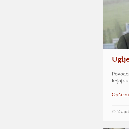
Uglj
Povodom
kojoj s
Opširni
7. apr