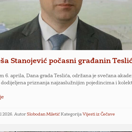
eša Stanojević počasni građanin Tesli
 6. aprila, Dana grada Teslića, održana je svečana akad
u dodijeljena priznanja najzaslužnijim pojedincima i kolek
je
il 2026.
Autor
Slobodan Miletić
Kategorija
Vijesti iz Čečave