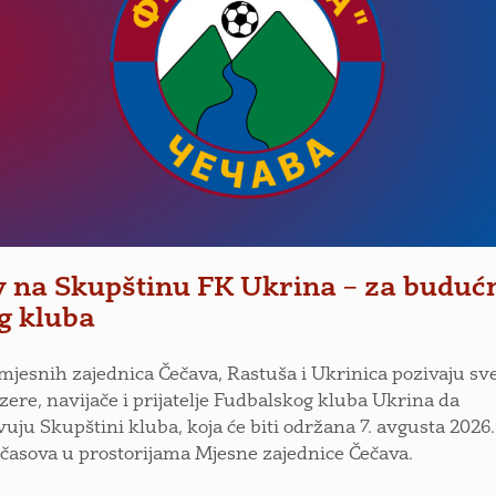
v na Skupštinu FK Ukrina – za buduć
g kluba
 mjesnih zajednica Čečava, Rastuša i Ukrinica pozivaju sv
zere, navijače i prijatelje Fudbalskog kluba Ukrina da
vuju Skupštini kluba, koja će biti održana 7. avgusta 2026
 časova u prostorijama Mjesne zajednice Čečava.