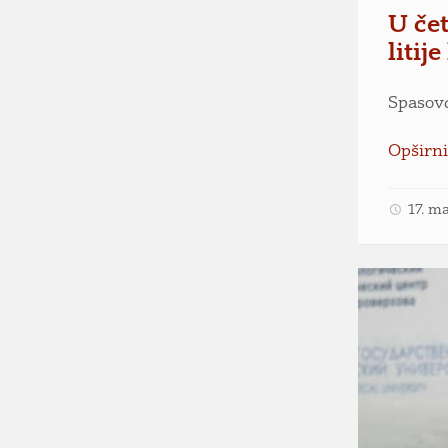
U čet
litij
Spasovd
Opširni
17. m