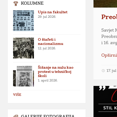
KOLUMNE
Upis na fakultet
Preob
29. jul 2026.
Savjet 
Preobraž
O štafeti i
i 16. a
nacionalizmu
12. jul 2026.
Opširni
Šišanje na nulu kao
17. ju
protest u tehničkoj
školi
1. april 2026.
VIŠE
GALERIJE FOTOGRAFIJA