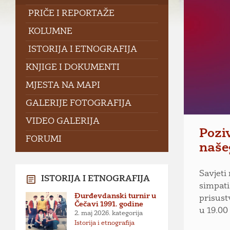
PRIČE I REPORTAŽE
KOLUMNE
ISTORIJA I ETNOGRAFIJA
KNJIGE I DOKUMENTI
MJESTA NA MAPI
GALERIJE FOTOGRAFIJA
VIDEO GALERIJA
Pozi
FORUMI
naše
Savjeti
ISTORIJA I ETNOGRAFIJA
simpati
Đurđevdanski turnir u
prisust
Čečavi 1991. godine
u 19.00
2. maj 2026.
kategorija
Istorija i etnografija