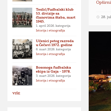
Opširni
Teslić/Fudbalski klub
53. divizije sa
28. ju
članovima štaba, mart
1945.
1. april 2026.
kategorija
Istorija i etnografija
Učenici petog razreda
u Čečavi 1972. godine
6. mart 2026.
kategorija
Istorija i etnografija
Bosonoga fudbalska
ekipa iz Gaja – 1978.
3. mart 2026.
kategorija
Istorija i etnografija
VIŠE