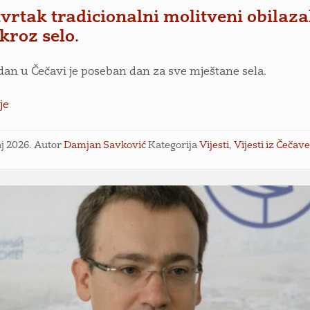
vrtak tradicionalni molitveni obilaza
e kroz selo.
an u Čečavi je poseban dan za sve mještane sela.
je
aj 2026.
Autor
Damjan Savković
Kategorija
Vijesti
,
Vijesti iz Čečav