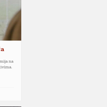
ća
emija na
tivima.