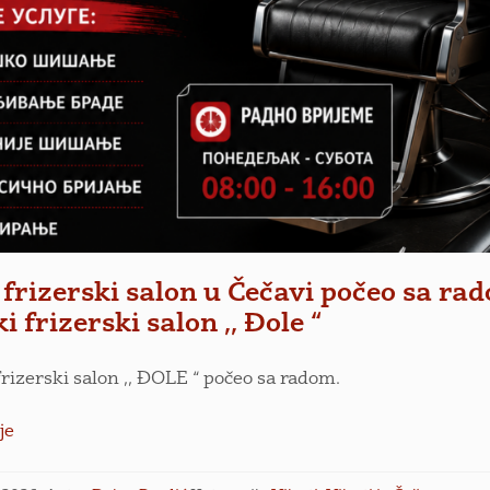
 frizerski salon u Čečavi počeo sa ra
 frizerski salon ,, Đole “
rizerski salon ,, ĐOLE “ počeo sa radom.
je