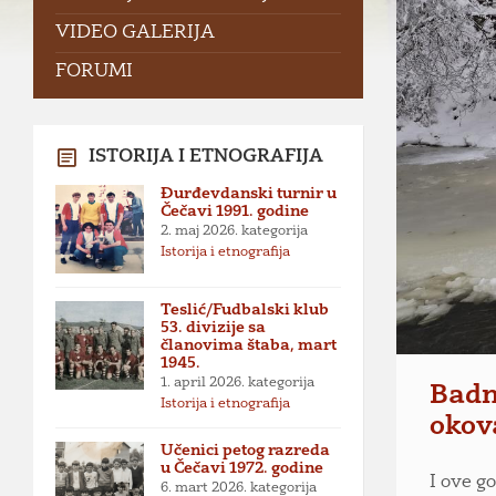
VIDEO GALERIJA
FORUMI
ISTORIJA I ETNOGRAFIJA
Đurđevdanski turnir u
Čečavi 1991. godine
2. maj 2026.
kategorija
Istorija i etnografija
Teslić/Fudbalski klub
53. divizije sa
članovima štaba, mart
1945.
1. april 2026.
kategorija
Badn
Istorija i etnografija
okov
Učenici petog razreda
u Čečavi 1972. godine
I ove g
6. mart 2026.
kategorija