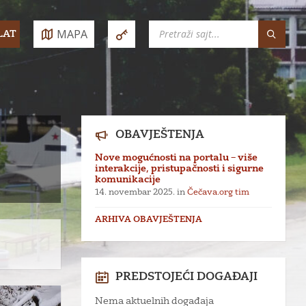
SEARCH:
MAPA
LAT
e:
OBAVJEŠTENJA
Nove mogućnosti na portalu – više
interakcije, pristupačnosti i sigurne
komunikacije
14. novembar 2025.
in
Čečava.org tim
ARHIVA OBAVJEŠTENJA
PREDSTOJEĆI DOGAĐAJI
Nema aktuelnih događaja