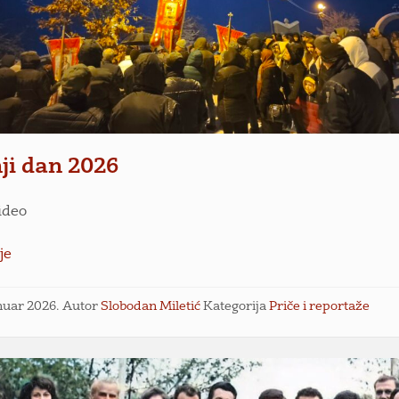
ji dan 2026
video
je
anuar 2026.
Autor
Slobodan Miletić
Kategorija
Priče i reportaže