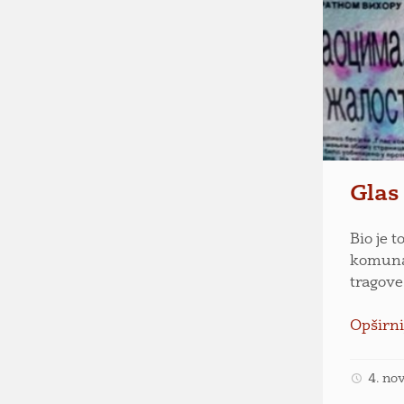
Glas
Bio je t
komuna“
tragove 
Opširni
4. no