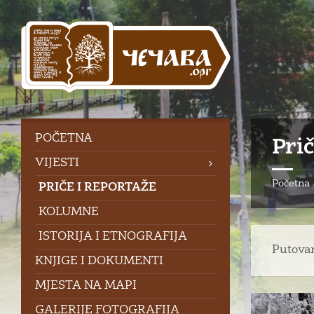
Skip
Skip
Skip
Skip
to
to
to
to
content
left
right
footer
sidebar
sidebar
POČETNA
Prič
VIJESTI
Početna
PRIČE I REPORTAŽE
KOLUMNE
ISTORIJA I ETNOGRAFIJA
Putovan
KNJIGE I DOKUMENTI
MJESTA NA MAPI
GALERIJE FOTOGRAFIJA