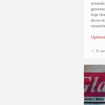
stvaral
generac
koje čes
da se s
nezavis
Opširni
11. n