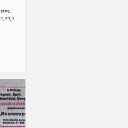
rstva
tojanja