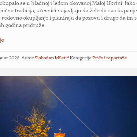
okupalo se u hladnoj i ledom okovanoj Maloj Ukrini. Iako 
anična tradicija, učesnici najavljuju da žele da ovo kupanj
 redovno okupljanje i planiraju da pozovu i druge da im 
h godina pridruže.
je
anuar 2026.
Autor
Slobodan Miletić
Kategorija
Priče i reportaže