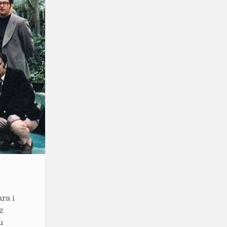
ra i
z
u