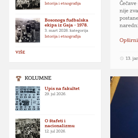
Čečave 
Istorija i etnografija
nije zv
postane
Bosonoga fudbalska
ekipa iz Gaja – 1978.
naredni
3. mart 2026.
kategorija
Istorija i etnografija
Opširni
VIŠE
13. j
KOLUMNE
Upis na fakultet
29. jul 2026.
O štafeti i
nacionalizmu
12. jul 2026.