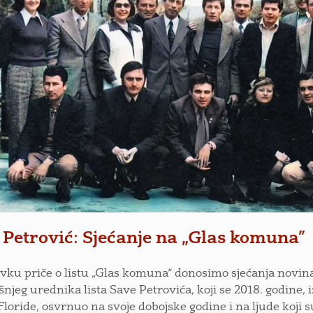
 Petrović: Sjećanje na „Glas komuna”
vku priče o listu „Glas komuna“ donosimo sjećanja novina
njeg urednika lista Save Petrovića, koji se 2018. godine, i
Floride, osvrnuo na svoje dobojske godine i na ljude koji s