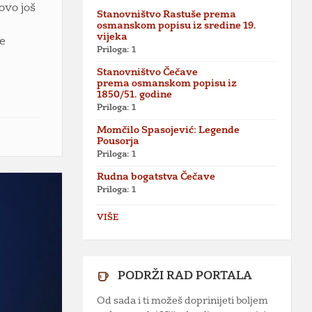
ovo još
Stanovništvo Rastuše prema
e
osmanskom popisu iz sredine 19.
vijeka
se
Priloga: 1
Stanovništvo Čečave
prema osmanskom popisu iz
1850/51. godine
Priloga: 1
Momčilo Spasojević: Legende
Pousorja
Priloga: 1
Rudna bogatstva Čečave
Priloga: 1
VIŠE
PODRŽI RAD PORTALA
Od sada i ti možeš doprinijeti boljem