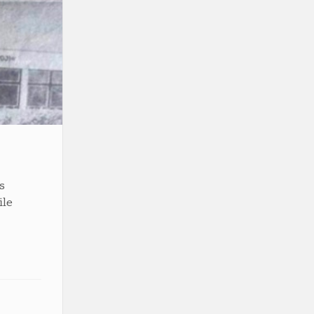
as
ile