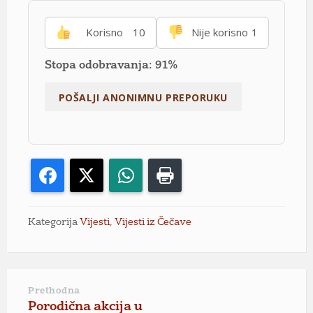
Korisno
10
Nije korisno
1
Stopa odobravanja: 91%
Facebook
X
WhatsApp
Print
Kategorija
Vijesti
,
Vijesti iz Čečave
Prethodna
Porodična akcija u