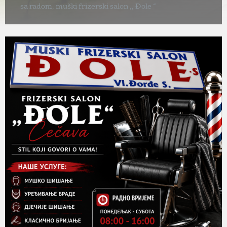
sa radom, muški frizerski salon ,, Đole “