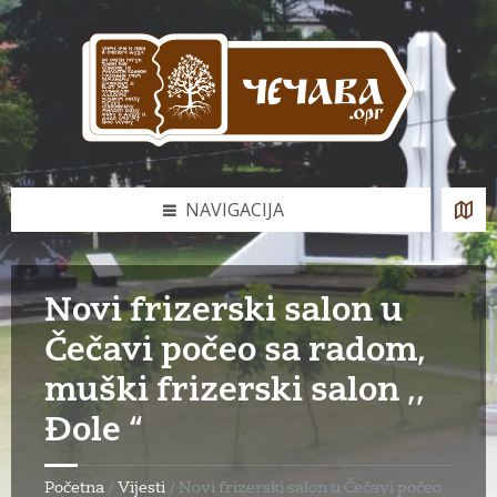
Skip
Skip
Skip
to
to
to
content
left
footer
sidebar
NAVIGACIJA
Novi frizerski salon u
Čečavi počeo sa radom,
muški frizerski salon ,,
Đole “
Početna
/
Vijesti
/
Novi frizerski salon u Čečavi počeo