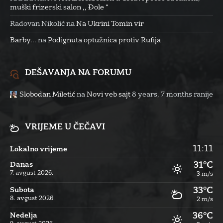
muški frizerski salon ,, Đole “
Radovan Nikolić
na
Na Ukrini Tomin vir
Barby...
na
Podignuta optužnica protiv Rufija
DEŠAVANJA NA FORUMU
Slobodan Miletić
na
Novi veb sajt
8 years, 7 months ranije
VRIJEME U ČEČAVI
11:11
Lokalno vrijeme
31°C
Danas
7. avgust 2026.
3 m/s
33°C
Subota
8. avgust 2026.
2 m/s
36°C
Nedelja