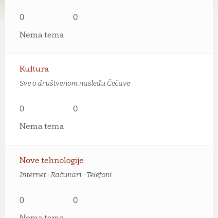
0
0
Nema tema
Kultura
Sve o društvenom nasleđu Čečave
0
0
Nema tema
Nove tehnologije
Internet · Računari · Telefoni
0
0