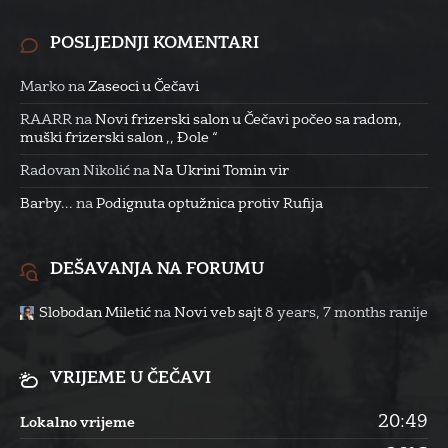
POSLJEDNJI KOMENTARI
Marko
na
Zaseoci u Čečavi
RAARR
na
Novi frizerski salon u Čečavi počeo sa radom,
muški frizerski salon ,, Đole “
Radovan Nikolić
na
Na Ukrini Tomin vir
Barby...
na
Podignuta optužnica protiv Rufija
DEŠAVANJA NA FORUMU
Slobodan Miletić
na
Novi veb sajt
8 years, 7 months ranije
VRIJEME U ČEČAVI
20:49
Lokalno vrijeme