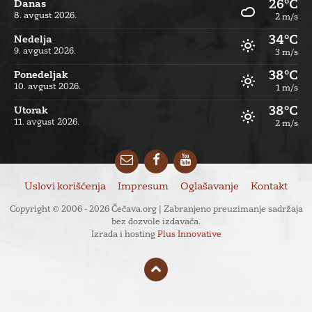
26°C
Danas
8. avgust 2026.
2 m/s
34°C
Nedelja
9. avgust 2026.
3 m/s
38°C
Ponedeljak
10. avgust 2026.
1 m/s
38°C
Utorak
11. avgust 2026.
2 m/s
Email
Facebook
YouTube
Uslovi korišćenja
Impresum
Oglašavanje
Kontakt
Copyright © 2006 - 2026 Čečava.org | Zabranjeno preuzimanje sadržaja
bez dozvole izdavača.
Izrada i hosting
Plus Innovative