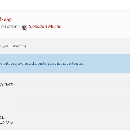
b sajt
 od strane:
Slobodan Miletić
e (od 1 ukupno)
 biti prijavljeni da biste pravili nove teme.
O IME:
ME
JENOG