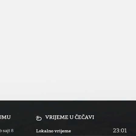
RUMU
VRIJEME U ČEČAVI
23:01
 sajt
8
Lokalno vrijeme