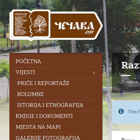
Skip
Skip
Skip
to
to
to
content
left
footer
sidebar
POČETNA
Raz
VIJESTI
Početna
PRIČE I REPORTAŽE
KOLUMNE
ISTORIJA I ETNOGRAFIJA
This 
KNJIGE I DOKUMENTI
MJESTA NA MAPI
GALERIJE FOTOGRAFIJA