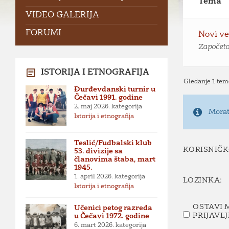
Tema
VIDEO GALERIJA
FORUMI
Novi ve
Započeto
ISTORIJA I ETNOGRAFIJA
Gledanje 1 tem
Đurđevdanski turnir u
Čečavi 1991. godine
2. maj 2026.
kategorija
Morate
Istorija i etnografija
Teslić/Fudbalski klub
KORISNIČK
53. divizije sa
članovima štaba, mart
1945.
1. april 2026.
kategorija
LOZINKA:
Istorija i etnografija
OSTAVI 
Učenici petog razreda
PRIJAVL
u Čečavi 1972. godine
6. mart 2026.
kategorija