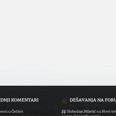
EDNJI KOMENTARI
DEŠAVANJA NA FO
eoci u Čečavi
Slobodan Miletić
na
Novi veb