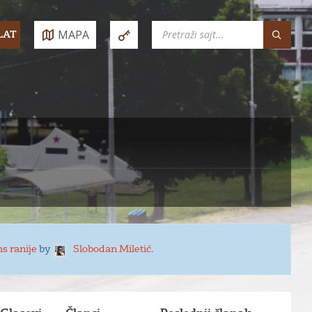
SEARCH:
MAPA
LAT
e:
s ranije
by
Slobodan Miletić
.