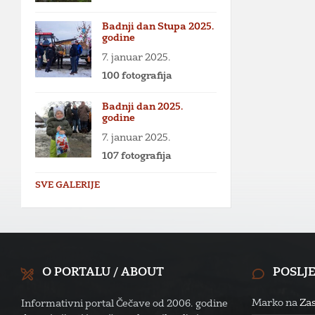
Badnji dan Stupa 2025.
godine
7. januar 2025.
100 fotografija
Badnji dan 2025.
godine
7. januar 2025.
107 fotografija
SVE GALERIJE
O PORTALU / ABOUT
POSLJ
Marko
na
Zas
Informativni portal Čečave od 2006. godine