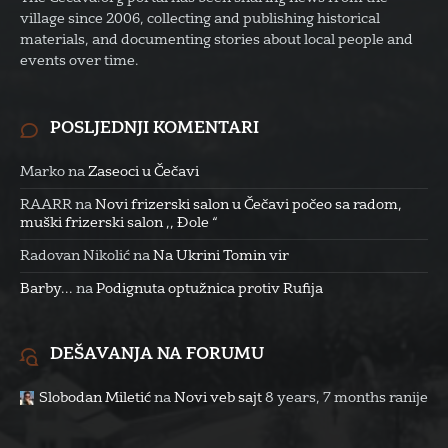
village since 2006, collecting and publishing historical
materials, and documenting stories about local people and
events over time.
POSLJEDNJI KOMENTARI
Marko
na
Zaseoci u Čečavi
RAARR
na
Novi frizerski salon u Čečavi počeo sa radom,
muški frizerski salon ,, Đole “
Radovan Nikolić
na
Na Ukrini Tomin vir
Barby...
na
Podignuta optužnica protiv Rufija
DEŠAVANJA NA FORUMU
Slobodan Miletić
na
Novi veb sajt
8 years, 7 months ranije