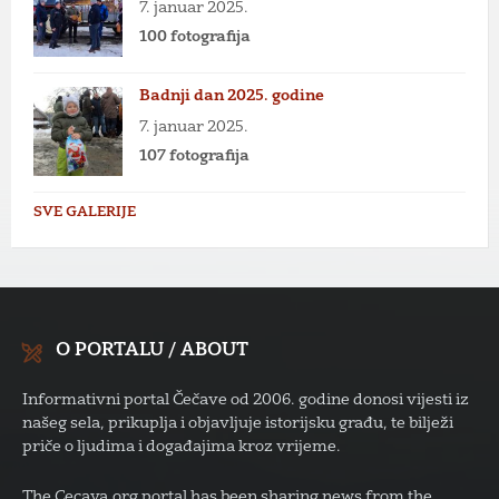
7. januar 2025.
100 fotografija
Badnji dan 2025. godine
7. januar 2025.
107 fotografija
SVE GALERIJE
O PORTALU / ABOUT
Informativni portal Čečave od 2006. godine donosi vijesti iz
našeg sela, prikuplja i objavljuje istorijsku građu, te bilježi
priče o ljudima i događajima kroz vrijeme.
The Cecava.org portal has been sharing news from the