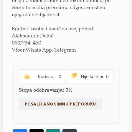
brigu o maloljetnom licu tokom pohoda, pri
čemu ta osoba preuzima odgovornost za
njegovu bezbjednost.
Kontakt osoba i vodič za ovaj pohod:
Aleksandar Dakić
066/734-450
Viber,Whats App, Telegram
Korisno
0
Nije korisno
0
Stopa odobravanja: 0%