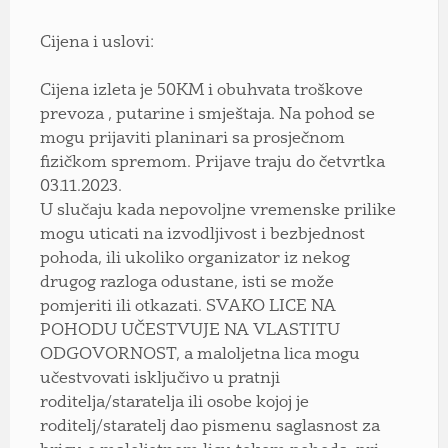
Cijena i uslovi:
Cijena izleta je 50KM i obuhvata troškove
prevoza , putarine i smještaja. Na pohod se
mogu prijaviti planinari sa prosječnom
fizičkom spremom. Prijave traju do četvrtka
03.11.2023.
U slučaju kada nepovoljne vremenske prilike
mogu uticati na izvodljivost i bezbjednost
pohoda, ili ukoliko organizator iz nekog
drugog razloga odustane, isti se može
pomjeriti ili otkazati. SVAKO LICE NA
POHODU UČESTVUJE NA VLASTITU
ODGOVORNOST, a maloljetna lica mogu
učestvovati isključivo u pratnji
roditelja/staratelja ili osobe kojoj je
roditelj/staratelj dao pismenu saglasnost za