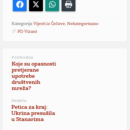
Facebook
X
WhatsApp
Print
Kategorija
Vijesti iz Čečave
,
Nekategorisano
PD Vizant
Prethodna
Koje su opasnosti
pretjerane
upotrebe
društvenih
mreža?
Sledeća
Petica za kraj:
Ukrina presušila
u Stanarima