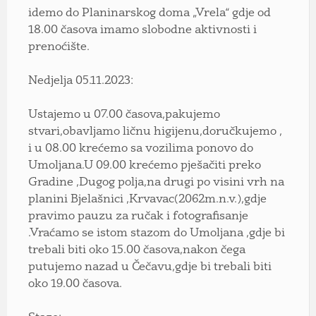
idemo do Planinarskog doma „Vrela“ gdje od
18.00 časova imamo slobodne aktivnosti i
prenoćište.
Nedjelja 05.11.2023:
Ustajemo u 07.00 časova,pakujemo
stvari,obavljamo ličnu higijenu,doručkujemo ,
i u 08.00 krećemo sa vozilima ponovo do
Umoljana.U 09.00 krećemo pješačiti preko
Gradine ,Dugog polja,na drugi po visini vrh na
planini Bjelašnici ,Krvavac(2062m.n.v.),gdje
pravimo pauzu za ručak i fotografisanje
.Vraćamo se istom stazom do Umoljana ,gdje bi
trebali biti oko 15.00 časova,nakon čega
putujemo nazad u Čečavu,gdje bi trebali biti
oko 19.00 časova.