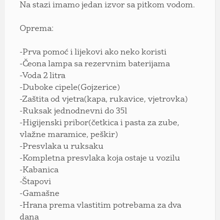
Na stazi imamo jedan izvor sa pitkom vodom.
Oprema:
-Prva pomoć i lijekovi ako neko koristi
-Čeona lampa sa rezervnim baterijama
-Voda 2 litra
-Duboke cipele(Gojzerice)
-Zaštita od vjetra(kapa, rukavice, vjetrovka)
-Ruksak jednodnevni do 35l
-Higijenski pribor(četkica i pasta za zube,
vlažne maramice, peškir)
-Presvlaka u ruksaku
-Kompletna presvlaka koja ostaje u vozilu
-Kabanica
-Štapovi
-Gamašne
-Hrana prema vlastitim potrebama za dva
dana