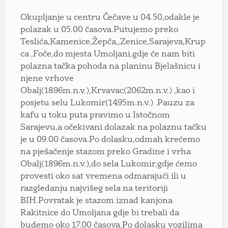
Okupljanje u centru Čečave u 04.50,odakle je
polazak u 05.00 časova.Putujemo preko
Teslića,Kamenice,Žepča,,Zenice,Sarajeva,Krup
ca ,Foče,do mjesta Umoljani,gdje će nam biti
polazna tačka pohoda na planinu Bjelašnicu i
njene vrhove
Obalj(1896m.n.v.),Krvavac(2062m.n.v.) ,kao i
posjetu selu Lukomir(1495m.n.v.) .Pauzu za
kafu u toku puta pravimo u Istočnom
Sarajevu,a očekivani dolazak na polaznu tačku
je u 09.00 časova.Po dolasku,odmah krećemo
na pješačenje stazom preko Gradine i vrha
Obalj(1896m.n.v.),do sela Lukomir,gdje ćemo
provesti oko sat vremena odmarajući ili u
razgledanju najvišeg sela na teritoriji
BIH.Povratak je stazom iznad kanjona
Rakitnice do Umoljana gdje bi trebali da
budemo oko 17.00 časova.Po dolasku vozilima