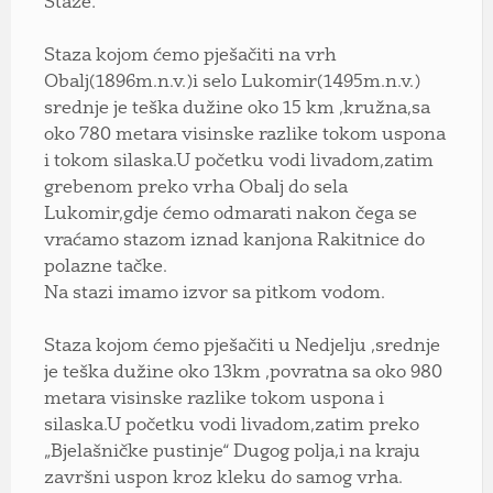
Staze:
Staza kojom ćemo pješačiti na vrh
Obalj(1896m.n.v.)i selo Lukomir(1495m.n.v.)
srednje je teška dužine oko 15 km ,kružna,sa
oko 780 metara visinske razlike tokom uspona
i tokom silaska.U početku vodi livadom,zatim
grebenom preko vrha Obalj do sela
Lukomir,gdje ćemo odmarati nakon čega se
vraćamo stazom iznad kanjona Rakitnice do
polazne tačke.
Na stazi imamo izvor sa pitkom vodom.
Staza kojom ćemo pješačiti u Nedjelju ,srednje
je teška dužine oko 13km ,povratna sa oko 980
metara visinske razlike tokom uspona i
silaska.U početku vodi livadom,zatim preko
„Bjelašničke pustinje“ Dugog polja,i na kraju
završni uspon kroz kleku do samog vrha.