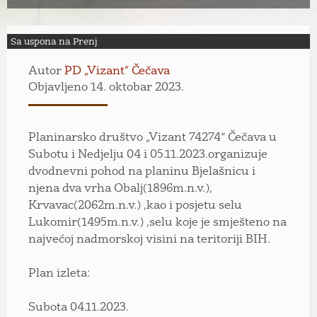
Sa uspona na Prenj
Autor
PD „Vizant” Čečava
Objavljeno 14. oktobar 2023.
Planinarsko društvo „Vizant 74274“ Čečava u
Subotu i Nedjelju 04 i 05.11.2023.organizuje
dvodnevni pohod na planinu Bjelašnicu i
njena dva vrha Obalj(1896m.n.v.),
Krvavac(2062m.n.v.) ,kao i posjetu selu
Lukomir(1495m.n.v.) ,selu koje je smješteno na
najvećoj nadmorskoj visini na teritoriji BIH.
Plan izleta:
Subota 04.11.2023.