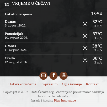
VRIJEME U ČEČAVI
15:54
Lokalno vrijeme
32°C
Danas
9. avgust 2026.
3 m/s
37°C
Ponedeljak
10. avgust 2026.
1 m/s
38°C
Utorak
11. avgust 2026.
2 m/s
36°C
Creda
12. avgust 2026.
3 m/s
Email
Facebook
YouTube
Uslovi korišćenja
Impresum
Oglašavanje
Kontakt
Copyright © 2006 - 2026 Čečava.org | Zabranjeno preuzimanje sadržaja
bez dozvole izdavača.
Izrada i hosting
Plus Innovative