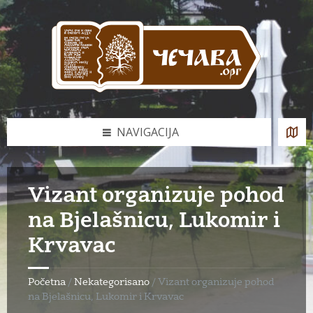
Skip
Skip
Skip
to
to
to
content
left
footer
sidebar
NAVIGACIJA
Vizant organizuje pohod
na Bjelašnicu, Lukomir i
Krvavac
Početna
/
Nekategorisano
/
Vizant organizuje pohod
na Bjelašnicu, Lukomir i Krvavac