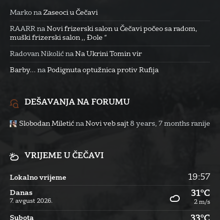
Marko
na
Zaseoci u Čečavi
RAARR
na
Novi frizerski salon u Čečavi počeo sa radom,
muški frizerski salon ,, Đole “
Radovan Nikolić
na
Na Ukrini Tomin vir
Barby...
na
Podignuta optužnica protiv Rufija
DEŠAVANJA NA FORUMU
Slobodan Miletić
na
Novi veb sajt
8 years, 7 months ranije
VRIJEME U ČEČAVI
19:57
Lokalno vrijeme
31°C
Danas
7. avgust 2026.
2 m/s
33°C
Subota