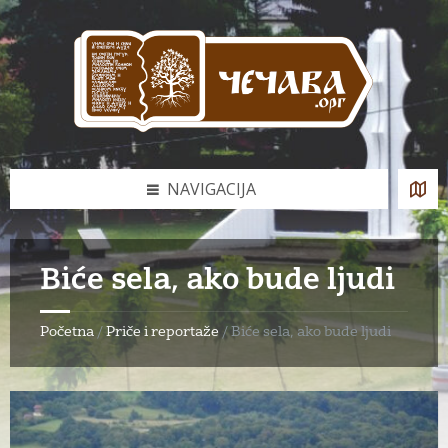
Skip
Skip
Skip
to
to
to
content
left
footer
sidebar
NAVIGACIJA
Biće sela, ako bude ljudi
Početna
/
Priče i reportaže
/
Biće sela, ako bude ljudi