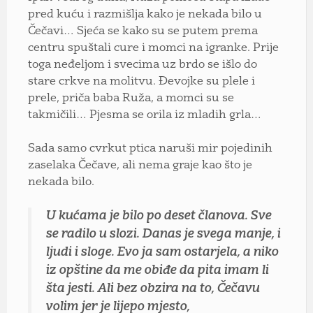
pred kuću i razmišlja kako je nekada bilo u
Čečavi… Sjeća se kako su se putem prema
centru spuštali cure i momci na igranke. Prije
toga neđeljom i svecima uz brdo se išlo do
stare crkve na molitvu. Đevojke su plele i
prele, priča baba Ruža, a momci su se
takmičili… Pjesma se orila iz mladih grla…
Sada samo cvrkut ptica naruši mir pojedinih
zaselaka Čečave, ali nema graje kao što je
nekada bilo.
U kućama je bilo po deset članova. Sve
se radilo u slozi. Danas je svega manje, i
ljudi i sloge. Evo ja sam ostarjela, a niko
iz opštine da me obiđe da pita imam li
šta jesti. Ali bez obzira na to, Čečavu
volim jer je lijepo mjesto,