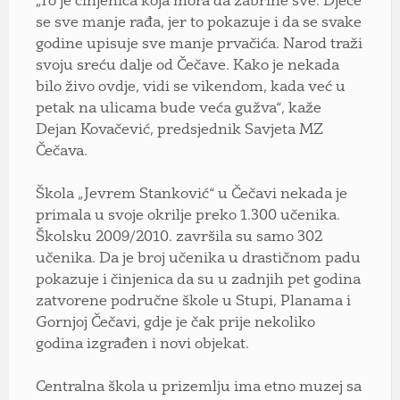
„To je činjenica koja mora da zabrine sve. Djece
se sve manje rađa, jer to pokazuje i da se svake
godine upisuje sve manje prvačića. Narod traži
svoju sreću dalje od Čečave. Kako je nekada
bilo živo ovdje, vidi se vikendom, kada već u
petak na ulicama bude veća gužva“, kaže
Dejan Kovačević, predsjednik Savjeta MZ
Čečava.
Škola „Jevrem Stanković“ u Čečavi nekada je
primala u svoje okrilje preko 1.300 učenika.
Školsku 2009/2010. završila su samo 302
učenika. Da je broj učenika u drastičnom padu
pokazuje i činjenica da su u zadnjih pet godina
zatvorene područne škole u Stupi, Planama i
Gornjoj Čečavi, gdje je čak prije nekoliko
godina izgrađen i novi objekat.
Centralna škola u prizemlju ima etno muzej sa