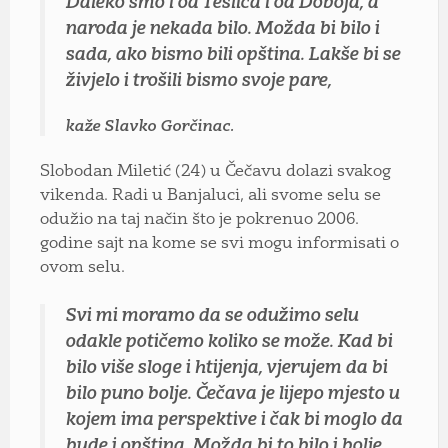
Daleko smo i od Teslića i od Doboja, a
naroda je nekada bilo. Možda bi bilo i
sada, ako bismo bili opština. Lakše bi se
živjelo i trošili bismo svoje pare,
kaže Slavko Gorčinac.
Slobodan Miletić (24) u Čečavu dolazi svakog
vikenda. Radi u Banjaluci, ali svome selu se
odužio na taj način što je pokrenuo 2006.
godine sajt na kome se svi mogu informisati o
ovom selu.
Svi mi moramo da se odužimo selu
odakle potičemo koliko se može. Kad bi
bilo više sloge i htijenja, vjerujem da bi
bilo puno bolje. Čečava je lijepo mjesto u
kojem ima perspektive i čak bi moglo da
bude i opština. Možda bi to bilo i bolje,