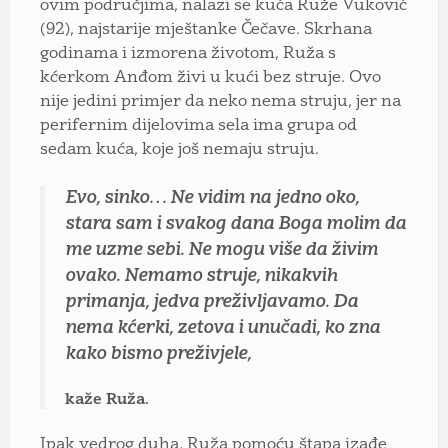
ovim područjima, nalazi se kuća Ruže Vuković
(92), najstarije mještanke Čečave. Skrhana
godinama i izmorena životom, Ruža s
kćerkom Anđom živi u kući bez struje. Ovo
nije jedini primjer da neko nema struju, jer na
perifernim dijelovima sela ima grupa od
sedam kuća, koje još nemaju struju.
Evo, sinko… Ne vidim na jedno oko,
stara sam i svakog dana Boga molim da
me uzme sebi. Ne mogu više da živim
ovako. Nemamo struje, nikakvih
primanja, jedva preživljavamo. Da
nema kćerki, zetova i unučadi, ko zna
kako bismo preživjele,
kaže Ruža.
Ipak vedrog duha, Ruža pomoću štapa izađe