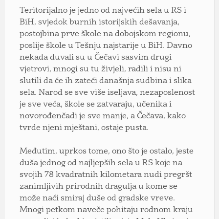
Teritorijalno je jedno od najvećih sela u RS i
BiH, svjedok burnih istorijskih dešavanja,
postojbina prve škole na dobojskom regionu,
poslije škole u Tešnju najstarije u BiH. Davno
nekada duvali su u Čečavi sasvim drugi
vjetrovi, mnogi su tu živjeli, radili i nisu ni
slutili da će ih zateći današnja sudbina i slika
sela. Narod se sve više iseljava, nezaposlenost
je sve veća, škole se zatvaraju, učenika i
novorođenčadi je sve manje, a Čečava, kako
tvrde njeni mještani, ostaje pusta.
Međutim, uprkos tome, ono što je ostalo, jeste
duša jednog od najljepših sela u RS koje na
svojih 78 kvadratnih kilometara nudi pregršt
zanimljivih prirodnih dragulja u kome se
može naći smiraj duše od gradske vreve.
Mnogi petkom naveče pohitaju rodnom kraju