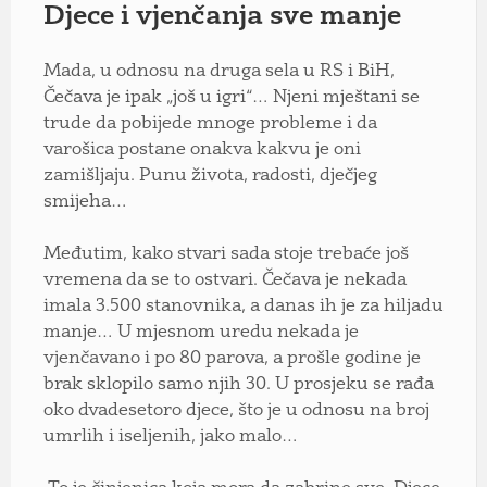
Djece i vjenčanja sve manje
Mada, u odnosu na druga sela u RS i BiH,
Čečava je ipak „još u igri“… Njeni mještani se
trude da pobijede mnoge probleme i da
varošica postane onakva kakvu je oni
zamišljaju. Punu života, radosti, dječjeg
smijeha…
Međutim, kako stvari sada stoje trebaće još
vremena da se to ostvari. Čečava je nekada
imala 3.500 stanovnika, a danas ih je za hiljadu
manje… U mjesnom uredu nekada je
vjenčavano i po 80 parova, a prošle godine je
brak sklopilo samo njih 30. U prosjeku se rađa
oko dvadesetoro djece, što je u odnosu na broj
umrlih i iseljenih, jako malo…