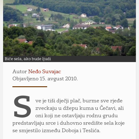
Biće sela, ako bude ljudi
Autor
Neđo Suvajac
Objavljeno 15. avgust 2010.
S
ve je tiši dječji plač, burme sve rjeđe
zveckaju u džepu kuma u Čečavi, ali
oni koji ne ostavljaju rodnu grudu
predstavljaju srce i duhovno središte sela koje
se smjestilo između Doboja i Teslića.