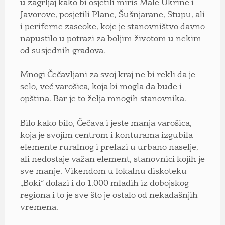
u zagrljaj kako bi osjetili miris Male Ukrine i
Javorove, posjetili Plane, Šušnjarane, Stupu, ali
i periferne zaseoke, koje je stanovništvo davno
napustilo u potrazi za boljim životom u nekim
od susjednih gradova.
Mnogi Čečavljani za svoj kraj ne bi rekli da je
selo, već varošica, koja bi mogla da bude i
opština. Bar je to želja mnogih stanovnika.
Bilo kako bilo, Čečava i jeste manja varošica,
koja je svojim centrom i konturama izgubila
elemente ruralnog i prelazi u urbano naselje,
ali nedostaje važan element, stanovnici kojih je
sve manje. Vikendom u lokalnu diskoteku
„Boki“ dolazi i do 1.000 mladih iz dobojskog
regiona i to je sve što je ostalo od nekadašnjih
vremena.