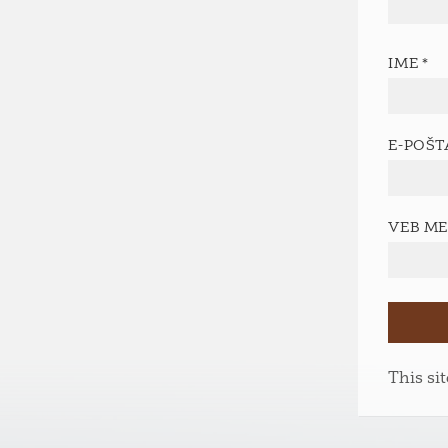
IME
*
E-POŠ
VEB M
This si