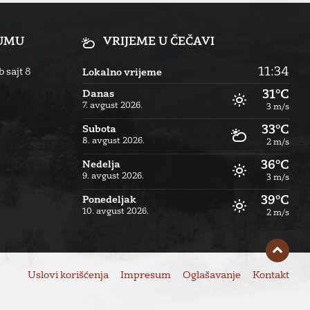
RUMU
VRIJEME U ČEČAVI
11:34
 sajt
8
Lokalno vrijeme
31°C
Danas
7. avgust 2026.
3 m/s
33°C
Subota
8. avgust 2026.
2 m/s
36°C
Nedelja
9. avgust 2026.
3 m/s
39°C
Ponedeljak
10. avgust 2026.
2 m/s
Uslovi korišćenja
Impresum
Oglašavanje
Kontakt