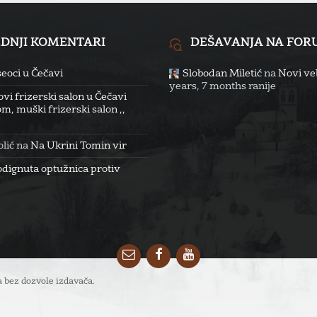
EDNJI KOMENTARI
DEŠAVANJA NA FO
eoci u Čečavi
Slobodan Miletić
na
Novi veb
years, 7 months ranije
vi frizerski salon u Čečavi
m, muški frizerski salon ,,
lić
na
Na Ukrini Tomin vir
odignuta optužnica protiv
Email
Facebook
YouTube
 bez dozvole izdavača.