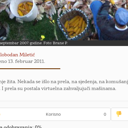
septembar 2007. godine. Foto: Brane P.
lobodan Miletić
eno 13. februar 2011.
je žita. Nekada se išlo na prela, na sjedenja, na komušanj
 I prela su postala virtuelna zahvaljujuči mašinama.
Korisno
0
a odobravanja: 0%