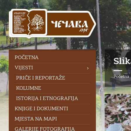
Skip
Skip
Skip
to
to
to
content
left
footer
sidebar
POČETNA
Sli
VIJESTI
Početna
PRIČE I REPORTAŽE
KOLUMNE
ISTORIJA I ETNOGRAFIJA
KNJIGE I DOKUMENTI
MJESTA NA MAPI
GALERIJE FOTOGRAFIJA