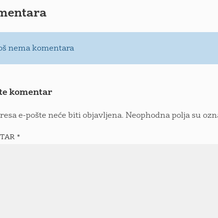
mentara
oš nema komentara
te komentar
resa e-pošte neće biti objavljena.
Neophodna polja su oz
TAR
*