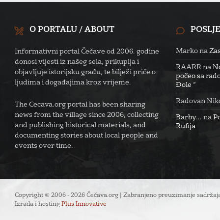
O PORTALU / ABOUT
POSLJ
Marko
na
Zas
Informativni portal Čečave od 2006. godine
donosi vijesti iz našeg sela, prikuplja i
RAARR
na
No
objavljuje istorijsku građu, te bilježi priče o
počeo sa rado
ljudima i događajima kroz vrijeme.
Đole “
Radovan Niko
The Cecava.org portal has been sharing
news from the village since 2006, collecting
Barby...
na
P
and publishing historical materials, and
Rufija
documenting stories about local people and
events over time.
Copyright © 2006 - 2026 Čečava.org | Zabranjeno preuzimanje sadržaja
Izrada i hosting
Plus Innovative