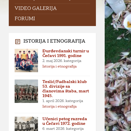
VIDEO GALERIJA
FORUMI
ISTORIJA I ETNOGRAFIJA
Đurđevdanski turnir u
Čečavi 1991. godine
2. maj 2026.
kategorija
Istorija i etnografija
Teslić/Fudbalski klub
53. divizije sa
članovima štaba, mart
1945.
1. april 2026.
kategorija
Istorija i etnografija
Učenici petog razreda
u Čečavi 1972. godine
6. mart 2026.
kategorija