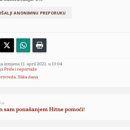
acebook
X
WhatsApp
Print
a izmjena 11. april 2021. u 13:04
ja
Priče i reportaže
privreda
,
Slika dana
na
n sam ponašanjem Hitne pomoći!