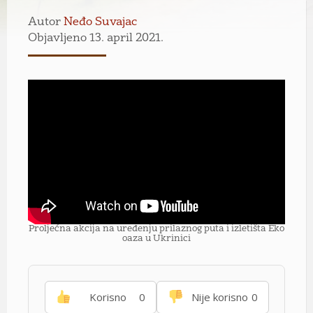
Autor
Neđo Suvajac
Objavljeno 13. april 2021.
Proljećna akcija na uređenju prilaznog puta i izletišta Eko
oaza u Ukrinici
Korisno
0
Nije korisno
0