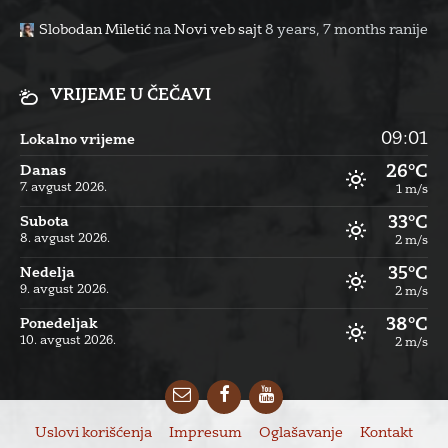
Slobodan Miletić
na
Novi veb sajt
8 years, 7 months ranije
VRIJEME U ČEČAVI
09:01
Lokalno vrijeme
26°C
Danas
7. avgust 2026.
1 m/s
33°C
Subota
8. avgust 2026.
2 m/s
35°C
Nedelja
9. avgust 2026.
2 m/s
38°C
Ponedeljak
10. avgust 2026.
2 m/s
Email
Facebook
YouTube
Uslovi korišćenja
Impresum
Oglašavanje
Kontakt