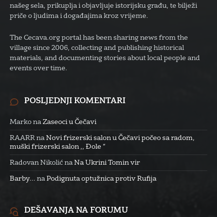
našeg sela, prikuplja i objavljuje istorijsku građu, te bilježi
priče o ljudima i događajima kroz vrijeme.
The Cecava.org portal has been sharing news from the
village since 2006, collecting and publishing historical
materials, and documenting stories about local people and
events over time.
POSLJEDNJI KOMENTARI
Marko
na
Zaseoci u Čečavi
RAARR
na
Novi frizerski salon u Čečavi počeo sa radom,
muški frizerski salon ,, Đole “
Radovan Nikolić
na
Na Ukrini Tomin vir
Barby...
na
Podignuta optužnica protiv Rufija
DEŠAVANJA NA FORUMU