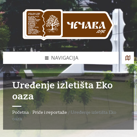
Skip
Skip
Skip
to
to
to
content
left
footer
sidebar
NAVIGACIJA
Uređenje izletišta Eko
oaza
Početna
/
Priče i reportaže
/
Uređenje izletišta Eko
oaza