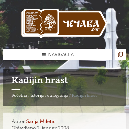
Skip
Skip
Skip
to
to
to
content
left
footer
sidebar
NAVIGACIJA
Kadijin hrast
Početna
/
Istorija i etnografija
/
Kadijin hrast
Autor
Sanja Miletić
Objavljeno 2. januar 2008.