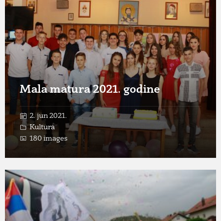
Open
Gallery
Mala matura 2021. godine
2. jun 2021.
Kultura
180 images
Open
Gallery