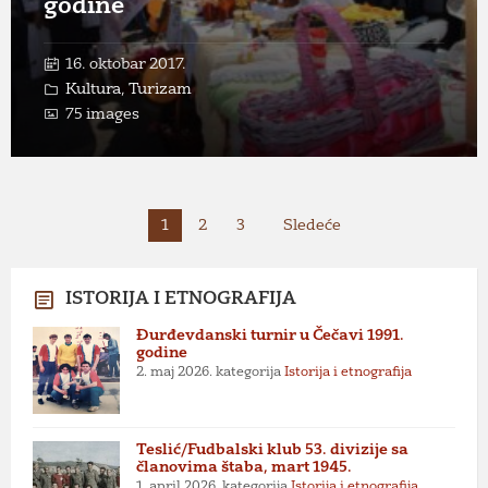
godine
16. oktobar 2017.
Kultura
,
Turizam
75 images
Paginacija
1
2
3
Sledeće
članaka
ISTORIJA I ETNOGRAFIJA
Đurđevdanski turnir u Čečavi 1991.
godine
2. maj 2026.
kategorija
Istorija i etnografija
Teslić/Fudbalski klub 53. divizije sa
članovima štaba, mart 1945.
1. april 2026.
kategorija
Istorija i etnografija