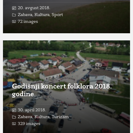
20. avgust 2018.
Zabava
,
Kultura
,
Sport
72 images
Open
Gallery
Godišnji koncert folklora 2018.
godine
30. april 2018.
Zabava
,
Kultura
,
Turizam
329 images