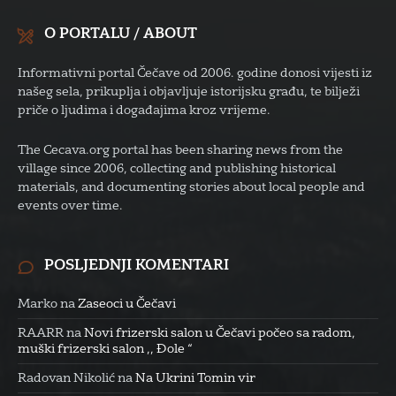
O PORTALU / ABOUT
Informativni portal Čečave od 2006. godine donosi vijesti iz
našeg sela, prikuplja i objavljuje istorijsku građu, te bilježi
priče o ljudima i događajima kroz vrijeme.
The Cecava.org portal has been sharing news from the
village since 2006, collecting and publishing historical
materials, and documenting stories about local people and
events over time.
POSLJEDNJI KOMENTARI
Marko
na
Zaseoci u Čečavi
RAARR
na
Novi frizerski salon u Čečavi počeo sa radom,
muški frizerski salon ,, Đole “
Radovan Nikolić
na
Na Ukrini Tomin vir