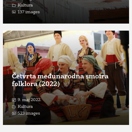
Kultura
137 images
Open
Gallery
Četvrta međunarodna smotra
folklora (2022)
9. maj 2022.
Kultura
523 images