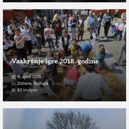
Open
Gallery
Vaskršnje igre 2018. godine
8. april 2018.
Zabava
,
Kultura
82 images
Open
Gallery