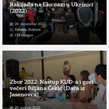
Rakijada na Eko oazi u Ukrinici
(2022)
26. decembar 2022.
Zabava
,
Kultura
138 images
Open
Gallery
Zbor 2022: Nastup KUD-a i gost
večeri Biljana Čekić (Dara iz
Jasenovca)
23. avgust 2022.