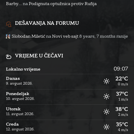
Barby...
na
Podignuta optužnica protiv Rufija
DEŠAVANJA NA FORUMU
Slobodan Miletić
na
Novi veb sajt
8 years, 7 months ranije
VRIJEME U ČEČAVI
09:07
Lokalno vrijeme
22°C
Danas
9. avgust 2026.
0 m/s
37°C
Ponedeljak
10. avgust 2026.
1 m/s
38°C
Utorak
11. avgust 2026.
2 m/s
35°C
Creda
12. avgust 2026.
4 m/s