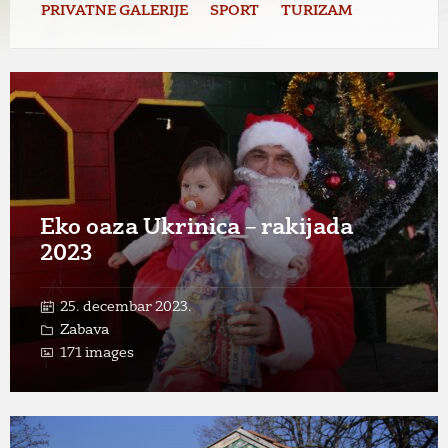
PRIVATNE GALERIJE
SPORT
TURIZAM
Open
Gallery
Eko oaza Ukrinica – rakijada
2023
25. decembar 2023.
Zabava
171 images
Open
Gallery