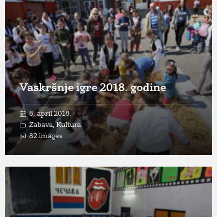
Open
Gallery
Vaskršnje igre 2018. godine
8. april 2018.
Zabava
,
Kultura
82 images
Open
Gallery