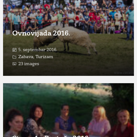
Ovnovijada 2016.
5. septembar 2016.
Zabava
,
Turizam
23 images
Open
Gallery