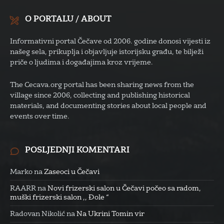
O PORTALU / ABOUT
Informativni portal Čečave od 2006. godine donosi vijesti iz
našeg sela, prikuplja i objavljuje istorijsku građu, te bilježi
priče o ljudima i događajima kroz vrijeme.
The Cecava.org portal has been sharing news from the
village since 2006, collecting and publishing historical
materials, and documenting stories about local people and
events over time.
POSLJEDNJI KOMENTARI
Marko
na
Zaseoci u Čečavi
RAARR
na
Novi frizerski salon u Čečavi počeo sa radom,
muški frizerski salon ,, Đole “
Radovan Nikolić
na
Na Ukrini Tomin vir