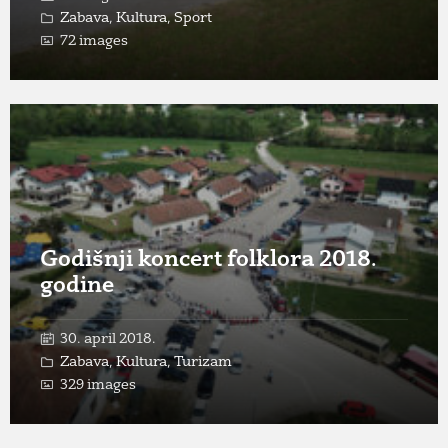
Zabava
,
Kultura
,
Sport
72 images
Open
Gallery
Godišnji koncert folklora 2018.
godine
30. april 2018.
Zabava
,
Kultura
,
Turizam
329 images