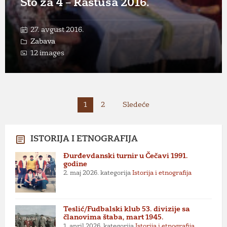
Sto za 4 – Rastuša 2016.
27. avgust 2016.
Zabava
12 images
Paginacija
1
2
Sledeće
članaka
ISTORIJA I ETNOGRAFIJA
Đurđevdanski turnir u Čečavi 1991.
godine
2. maj 2026.
kategorija
Istorija i etnografija
Teslić/Fudbalski klub 53. divizije sa
članovima štaba, mart 1945.
1. april 2026.
kategorija
Istorija i etnografija