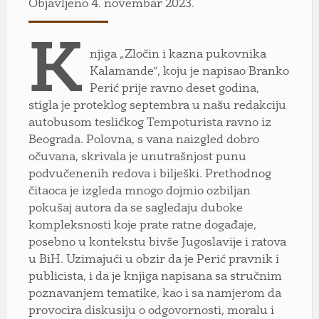
Objavljeno 4. novembar 2023.
K
njiga „Zločin i kazna pukovnika
Kalamande“, koju je napisao Branko
Perić prije ravno deset godina,
stigla je proteklog septembra u našu redakciju
autobusom teslićkog Tempoturista ravno iz
Beograda. Polovna, s vana naizgled dobro
očuvana, skrivala je unutrašnjost punu
podvučenenih redova i bilješki. Prethodnog
čitaoca je izgleda mnogo dojmio ozbiljan
pokušaj autora da se sagledaju duboke
kompleksnosti koje prate ratne događaje,
posebno u kontekstu bivše Jugoslavije i ratova
u BiH. Uzimajući u obzir da je Perić pravnik i
publicista, i da je knjiga napisana sa stručnim
poznavanjem tematike, kao i sa namjerom da
provocira diskusiju o odgovornosti, moralu i