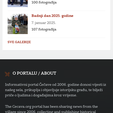
100 fotografija
Badnji dan 2025. godine
7. januar 2025.
107 fotografija
SVE GALERIJE
O PORTALU / ABOUT
Informativni portal Čečave od 2006. godine donosi vijesti iz
našeg sela, prikuplja i objavljuje istorijsku građu, te bilježi
priče o ljudima i događajima kroz vrijeme.
The Cecava.org portal has been sharing news from the
village since 2006, collecting and publishing historical