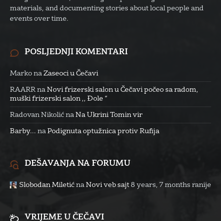
materials, and documenting stories about local people and
events over time.
POSLJEDNJI KOMENTARI
Marko
na
Zaseoci u Čečavi
RAARR
na
Novi frizerski salon u Čečavi počeo sa radom,
muški frizerski salon ,, Đole “
Radovan Nikolić
na
Na Ukrini Tomin vir
Barby...
na
Podignuta optužnica protiv Rufija
DEŠAVANJA NA FORUMU
Slobodan Miletić
na
Novi veb sajt
8 years, 7 months ranije
VRIJEME U ČEČAVI