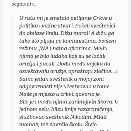
segmentu.
U ratu mi je smetalo petljanje Crkve u
politiku i važne stvari. Počeli sveštenici
da obilaze liniju. Dižu moral! A dižu ga
tako što pljuju po komunistima, bivšem
režimu, JNA i nama oficirima. Među
njima je bilo ludaka koji su se laćali
oružja i pucali. Dođu među vojsku da
osveštavaju oružje, opraštaju zločine…!
Samo jedan sveštenik u mojoj zoni
odgovornosti nije učestvovao u tome.
Naše je mjesto u crkvi, govorio je.
Bilo je i među njima zanimljivih likova. U
jednom selu, blizu linije razgraničenja,
službovao sveštenik Nikodim. Mlad
momak, tek završio školu. Živio