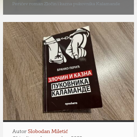
Perićev roman Zločin i kazna pukovnika Kalamande
Autor
Slobodan Miletić