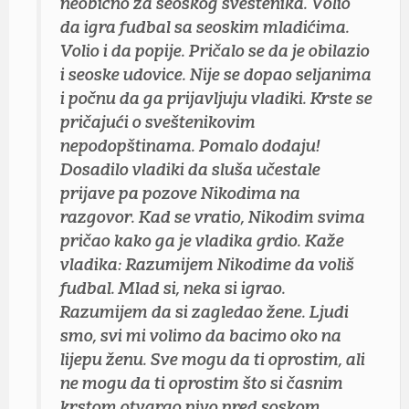
neobično za seoskog sveštenika. Volio
da igra fudbal sa seoskim mladićima.
Volio i da popije. Pričalo se da je obilazio
i seoske udovice. Nije se dopao seljanima
i počnu da ga prijavljuju vladiki. Krste se
pričajući o sveštenikovim
nepodopštinama. Pomalo dodaju!
Dosadilo vladiki da sluša učestale
prijave pa pozove Nikodima na
razgovor. Kad se vratio, Nikodim svima
pričao kako ga je vladika grdio. Kaže
vladika: Razumijem Nikodime da voliš
fudbal. Mlad si, neka si igrao.
Razumijem da si zagledao žene. Ljudi
smo, svi mi volimo da bacimo oko na
lijepu ženu. Sve mogu da ti oprostim, ali
ne mogu da ti oprostim što si časnim
krstom otvarao pivo pred soskom