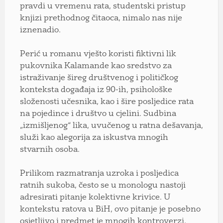
pravdi u vremenu rata, studentski pristup
knjizi prethodnog čitaoca, nimalo nas nije
iznenadio.
Perić u romanu vješto koristi fiktivni lik
pukovnika Kalamande kao sredstvo za
istraživanje šireg društvenog i političkog
konteksta događaja iz 90-ih, psihološke
složenosti učesnika, kao i šire posljedice rata
na pojedince i društvo u cjelini. Sudbina
„izmišljenog“ lika, uvučenog u ratna dešavanja,
služi kao alegorija za iskustva mnogih
stvarnih osoba.
Prilikom razmatranja uzroka i posljedica
ratnih sukoba, često se u monologu nastoji
adresirati pitanje kolektivne krivice. U
kontekstu ratova u BiH, ovo pitanje je posebno
osjetljivo i predmet je mnogih kontroverzi,