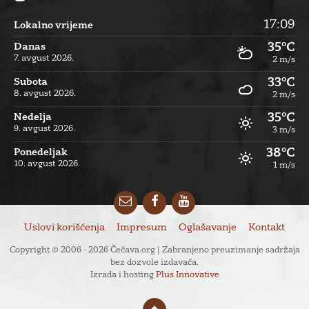
17:09
Lokalno vrijeme
35°C
Danas
7. avgust 2026.
2 m/s
33°C
Subota
8. avgust 2026.
2 m/s
35°C
Nedelja
9. avgust 2026.
3 m/s
38°C
Ponedeljak
10. avgust 2026.
1 m/s
Email
Facebook
YouTube
Uslovi korišćenja
Impresum
Oglašavanje
Kontakt
Copyright © 2006 - 2026 Čečava.org | Zabranjeno preuzimanje sadržaja
bez dozvole izdavača.
Izrada i hosting
Plus Innovative