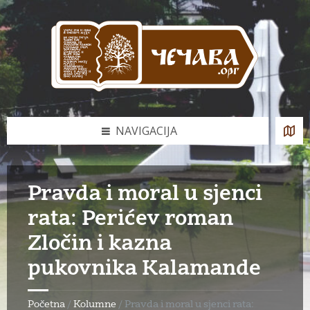
Skip
Skip
Skip
to
to
to
content
left
footer
sidebar
NAVIGACIJA
Pravda i moral u sjenci
rata: Perićev roman
Zločin i kazna
pukovnika Kalamande
Početna
/
Kolumne
/
Pravda i moral u sjenci rata: