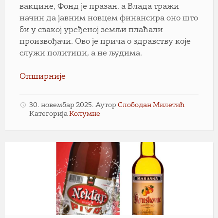
вакцине, Фонд је празан, а Влада тражи
начин да јавним новцем финансира оно што
би у свакој уређеној земљи плаћали
произвођачи. Ово је прича о здравству које
служи политици, а не људима.
Опширније
30. новембар 2025.
Аутор
Слободан Милетић
Категорија
Колумне