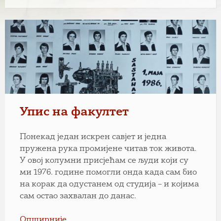
Упис на факултет
Понекад један искрен савјет и једна
пружена рука промијене читав ток живота.
У овој колумни присјећам се људи који су
ми 1976. године помогли онда када сам био
на корак да одустанем од студија – и којима
сам остао захвалан до данас.
Опширније