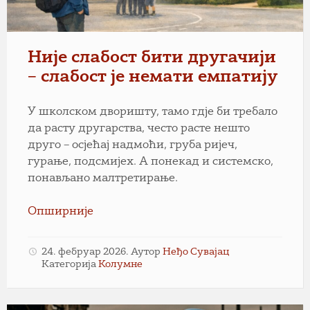
Није слабост бити другачији
– слабост је немати емпатију
У школском дворишту, тамо гдје би требало
да расту другарства, често расте нешто
друго – осјећај надмоћи, груба ријеч,
гурање, подсмијех. А понекад и системско,
понављано малтретирање.
Опширније
24. фебруар 2026.
Аутор
Неђо Сувајац
Категорија
Колумне