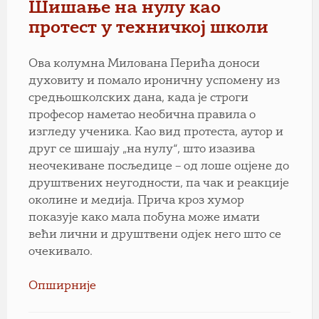
Шишање на нулу као
протест у техничкој школи
Ова колумна Милована Перића доноси
духовиту и помало ироничну успомену из
средњошколских дана, када је строги
професор наметао необична правила о
изгледу ученика. Као вид протеста, аутор и
друг се шишају „на нулу“, што изазива
неочекиване посљедице – од лоше оцјене до
друштвених неугодности, па чак и реакције
околине и медија. Прича кроз хумор
показује како мала побуна може имати
већи лични и друштвени одјек него што се
очекивало.
Опширније