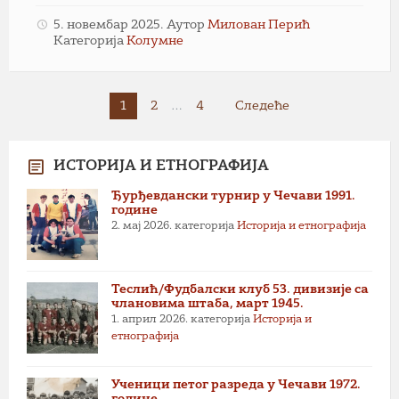
5. новембар 2025.
Аутор
Милован Перић
Категорија
Колумне
Пагинација
1
2
…
4
Следеће
чланака
ИСТОРИЈА И ЕТНОГРАФИЈА
Ђурђевдански турнир у Чечави 1991.
године
2. мај 2026.
категорија
Историја и етнографија
Теслић/Фудбалски клуб 53. дивизије са
члановима штаба, март 1945.
1. април 2026.
категорија
Историја и
етнографија
Ученици петог разреда у Чечави 1972.
године