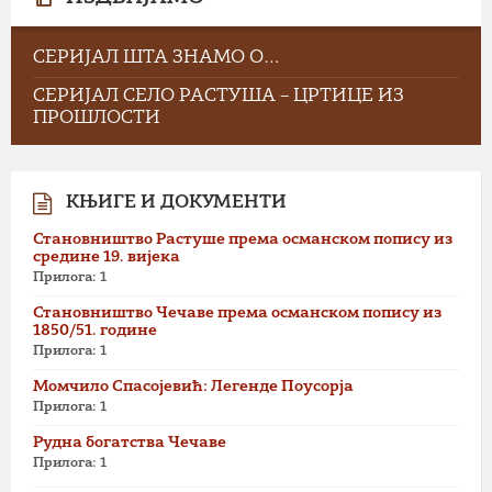
СЕРИЈАЛ ШТА ЗНАМО О…
СЕРИЈАЛ СЕЛО РАСТУША – ЦРТИЦЕ ИЗ
ПРОШЛОСТИ
КЊИГЕ И ДОКУМЕНТИ
Становништво Растуше према османском попису из
средине 19. вијека
Прилога: 1
Становништво Чечаве према османском попису из
1850/51. године
Прилога: 1
Момчило Спасојевић: Легенде Поусорја
Прилога: 1
Рудна богатства Чечаве
Прилога: 1