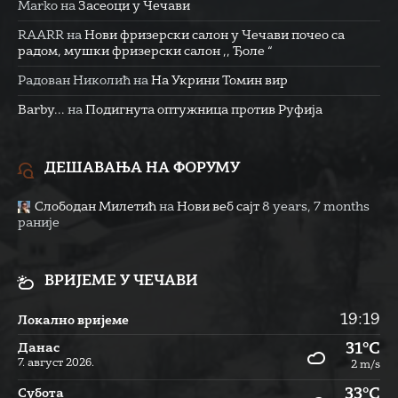
Marko
на
Засеоци у Чечави
RAARR
на
Нови фризерски салон у Чечави почео са
радом, мушки фризерски салон ,, Ђоле “
Радован Николић
на
На Укрини Томин вир
Barby...
на
Подигнута оптужница против Руфија
ДЕШАВАЊА НА ФОРУМУ
Слободан Милетић
на
Нови веб сајт
8 years, 7 months
раније
ВРИЈЕМЕ У ЧЕЧАВИ
19:19
Локално вријеме
31°C
Данас
7. август 2026.
2 m/s
33°C
Субота