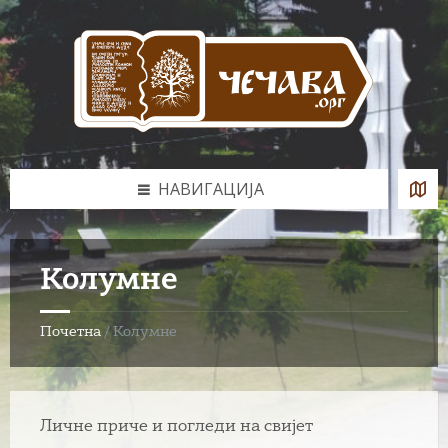
Skip
Skip
Skip
Skip
to
to
to
to
content
left
right
footer
sidebar
sidebar
НАВИГАЦИЈА
Колумне
Почетна
/
Колумне
Личне приче и погледи на свијет