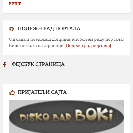
ВИШЕ
ПОДРЖИ РАД ПОРТАЛА
Од сада и ти можеш допринијети бољем раду портала!
Више детаља на страници
[Подржи рад портала]
ФЕЈСБУК СТРАНИЦА
ПРИЈАТЕЉИ САЈТА