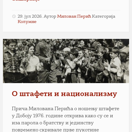
29. јул 2026.
Аутор
Милован Перић
Категорија
Колумне
Милован
Перић
(први
с
лијева)
носи
штафету
у
О штафети и национализму
Добоју,
у
Прича Милована Перића о ношењу штафете
прољеће
у Добоју 1976. године открива како су се и
1976.
иза парола о братству и јединству
године.
повремено скривале прве пукотине