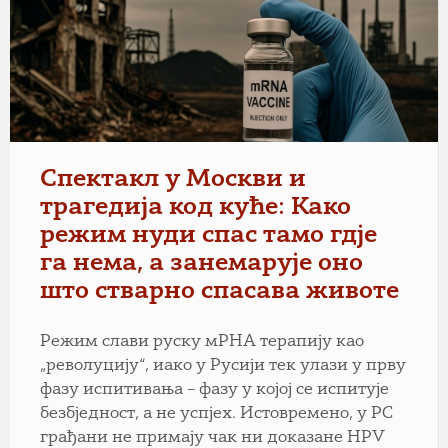
Спектакл у Москви и
трагедија код куће: Како
режим нуди спас тамо гдје
га нема, а занемарује оно
што стварно спасава животе
Режим слави руску мРНА терапију као
„револуцију“, иако у Русији тек улази у прву
фазу испитивања – фазу у којој се испитује
безбједност, а не успјех. Истовремено, у РС
грађани не примају чак ни доказане HPV