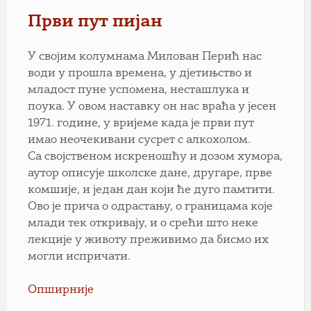
Први пут пијан
У својим колумнама Милован Перић нас
води у прошла времена, у дјетињство и
младост пуне успомена, несташлука и
поука. У овом наставку он нас враћа у јесен
1971. године, у вријеме када је први пут
имао неочекивани сусрет с алкохолом.
Са својственом искреношћу и дозом хумора,
аутор описује школске дане, другаре, прве
комшије, и један дан који ће дуго памтити.
Ово је прича о одрастању, о границама које
млади тек откривају, и о срећи што неке
лекције у животу преживимо да бисмо их
могли испричати.
Опширније