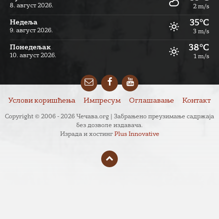
8. август 2026.
2 m/s
35°C
Недеља
9. август 2026.
3 m/s
38°C
Понедељак
10. август 2026.
1 m/s
Email
Facebook
YouTube
Услови коришћења
Импресум
Оглашавање
Контакт
Copyright © 2006 - 2026 Чечава.org | Забрањено преузимање садржаја
без дозволе издавача.
Израда и хостинг
Plus Innovative