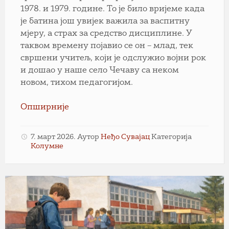
1978. и 1979. године. То је било вријеме када
је батина још увијек важила за васпитну
мјеру, а страх за средство дисциплине. У
таквом времену појавио се он – млад, тек
свршени учитељ, који је одслужио војни рок
и дошао у наше село Чечаву са неком
новом, тихом педагогијом.
Опширније
7. март 2026.
Аутор
Неђо Сувајац
Категорија
Колумне