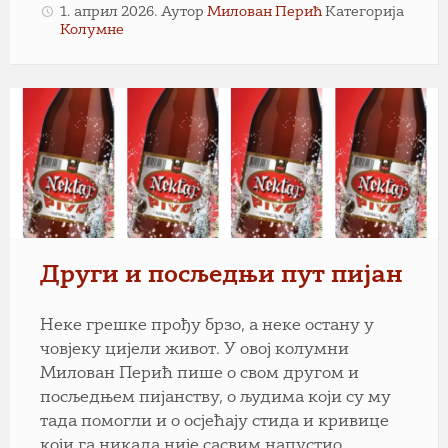
1. април 2026.
Аутор
Милован Перић
Категорија
Колумне
Други и посљедњи пут пијан
Неке грешке прођу брзо, а неке остану у
човјеку цијели живот. У овој колумни
Милован Перић пише о свом другом и
посљедњем пијанству, о људима који су му
тада помогли и о осјећају стида и кривице
који га никада није сасвим напустио.