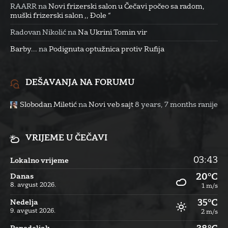
RAARR
na
Novi frizerski salon u Čečavi počeo sa radom,
muški frizerski salon ,, Đole “
Radovan Nikolić
na
Na Ukrini Tomin vir
Barby...
na
Podignuta optužnica protiv Rufija
DEŠAVANJA NA FORUMU
Slobodan Miletić
na
Novi veb sajt
8 years, 7 months ranije
VRIJEME U ČEČAVI
03:43
Lokalno vrijeme
20°C
Danas
8. avgust 2026.
1 m/s
35°C
Nedelja
9. avgust 2026.
2 m/s