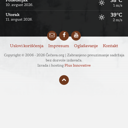
38°C
Ponedeljak
10. avgust 2026.
1 m/s
39°C
Utorak
11. avgust 2026.
2 m/s
Email
Facebook
YouTube
Uslovi korišćenja
Impresum
Oglašavanje
Kontakt
Copyright © 2006 - 2026 Čečava.org | Zabranjeno preuzimanje sadržaja
bez dozvole izdavača.
Izrada i hosting
Plus Innovative