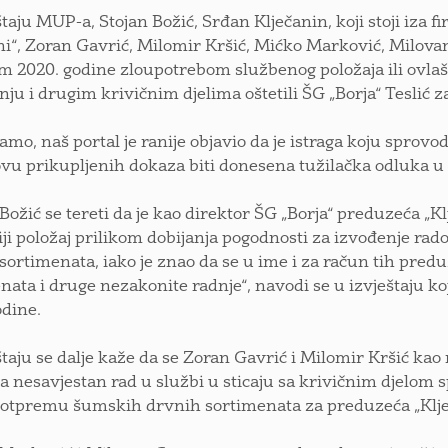
štaju MUP-a, Stojan Božić, Srđan Klječanin, koji stoji iza fi
“, Zoran Gavrić, Milomir Kršić, Mićko Marković, Milova
m 2020. godine zloupotrebom službenog položaja ili ovl
nju i drugim krivičnim djelima oštetili ŠG „Borja“ Teslić 
amo, naš portal je ranije objavio da je istraga koju sprovo
vu prikupljenih dokaza biti donesena tužilačka odluka 
 Božić se tereti da je kao direktor ŠG „Borja“ preduzeća „K
iji položaj prilikom dobijanja pogodnosti za izvođenje r
sortimenata, iako je znao da se u ime i za račun tih pred
nata i druge nezakonite radnje“, navodi se u izvještaju k
odine.
štaju se dalje kaže da se Zoran Gavrić i Milomir Kršić kao
za nesavjestan rad u službi u sticaju sa krivičnim djelom 
i otpremu šumskih drvnih sortimenata za preduzeća „Klje