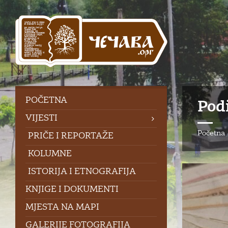
Skip
Skip
Skip
to
to
to
content
left
footer
sidebar
POČETNA
Pod
VIJESTI
Početna
PRIČE I REPORTAŽE
KOLUMNE
ISTORIJA I ETNOGRAFIJA
KNJIGE I DOKUMENTI
MJESTA NA MAPI
GALERIJE FOTOGRAFIJA