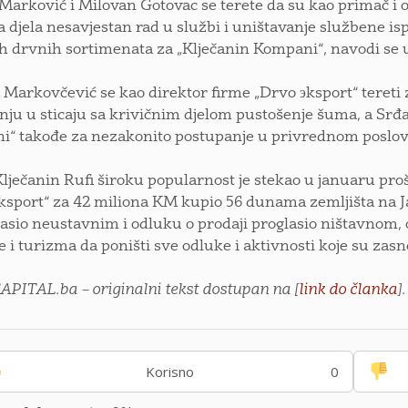
Marković i Milovan Gotovac se terete da su kao primač i o
a djela nesavjestan rad u službi i uništavanje službene isp
 drvnih sortimenata za „Klječanin Kompani“, navodi se u i
Markovčević se kao direktor firme „Drvo эksport“ teret
nju u sticaju sa krivičnim djelom pustošenje šuma, a Srđa
“ takođe za nezakonito postupanje u privrednom poslovan
lječanin Rufi široku popularnost je stekao u januaru proš
ksport“ za 42 miliona KM kupio 56 dunama zemljišta na Ja
lasio neustavnim i odluku o prodaji proglasio ništavnom,
e i turizma da poništi sve odluke i aktivnosti koje su zas
CAPITAL.ba – originalni tekst dostupan na [
link do članka
].
Korisno
0