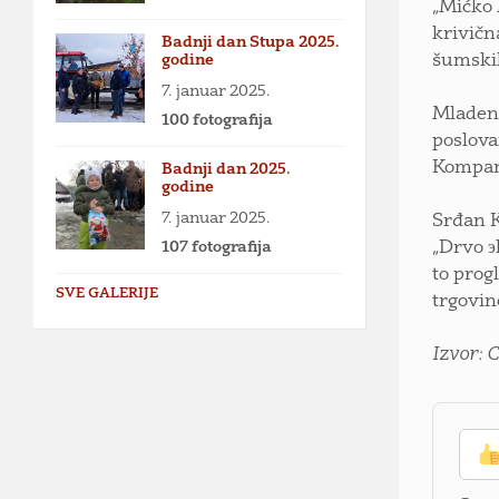
„Mićko 
krivičn
Badnji dan Stupa 2025.
godine
šumskih
7. januar 2025.
Mladen 
100 fotografija
poslova
Kompani
Badnji dan 2025.
godine
7. januar 2025.
Srđan K
107 fotografija
„Drvo э
to prog
SVE GALERIJE
trgovin
Izvor: 