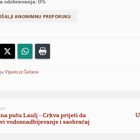
a odobravanja: 0%
acebook
X
WhatsApp
Print
ja
Vijesti iz Čečave
a
na
na putu Laulj - Crkva prijeti da
U
vi vodosnadbijevanje i saobraćaj