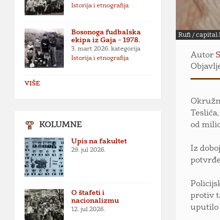
Istorija i etnografija
Bosonoga fudbalska
Rufi / capital
ekipa iz Gaja – 1978.
3. mart 2026.
kategorija
Autor
S
Istorija i etnografija
Objavlj
VIŠE
Okružno
Teslića
KOLUMNE
od mili
Upis na fakultet
Iz dobo
29. jul 2026.
potvrđe
Policij
O štafeti i
protiv 
nacionalizmu
uputilo
12. jul 2026.