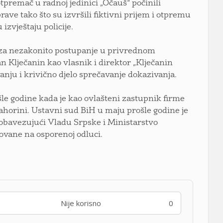
tpremač u radnoj jedinici „Očauš“ počinili
rave tako što su izvršili fiktivni prijem i otpremu
zvještaju policije.
i za nezakonito postupanje u privrednom
n Klječanin kao vlasnik i direktor „Klječanin
ju i krivično djelo sprečavanje dokazivanja.
le godine kada je kao ovlašteni zastupnik firme
horini. Ustavni sud BiH u maju prošle godine je
 obavezujući Vladu Srpske i Ministarstvo
novane na osporenoj odluci.
Nije korisno
0