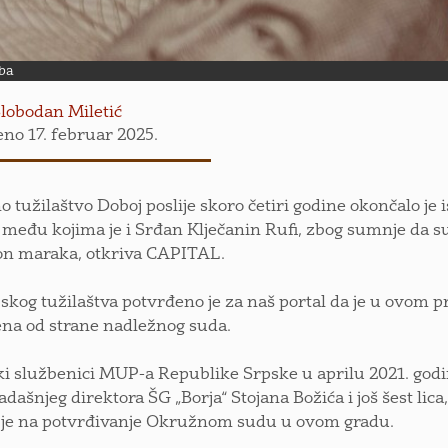
.ba
lobodan Miletić
eno 17. februar 2025.
 tužilaštvo Doboj poslije skoro četiri godine okončalo je i
, među kojima je i Srđan Klječanin Rufi, zbog sumnje da su
on maraka, otkriva CAPITAL.
jskog tužilaštva potvrđeno je za naš portal da je u ovom p
na od strane nadležnog suda.
ski službenici MUP-a Republike Srpske u aprilu 2021. godi
tadašnjeg direktora ŠG „Borja“ Stojana Božića i još šest lic
 je na potvrđivanje Okružnom sudu u ovom gradu.