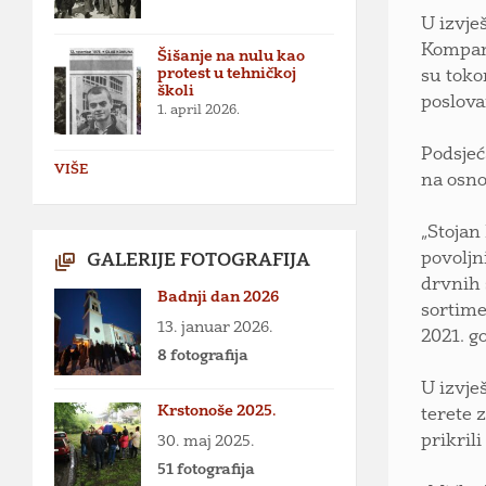
U izvje
Kompani
Šišanje na nulu kao
protest u tehničkoj
su toko
školi
poslova
1. april 2026.
Podsjeć
VIŠE
na osno
„Stojan
povoljn
GALERIJE FOTOGRAFIJA
drvnih 
Badnji dan 2026
sortime
13. januar 2026.
2021. g
8 fotografija
U izvje
Krstonoše 2025.
terete 
prikril
30. maj 2025.
51 fotografija