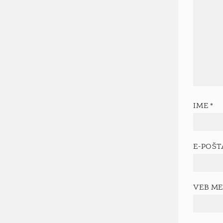
IME
*
E-POŠ
VEB M