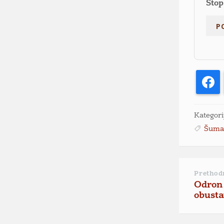
Stop
F
Kategori
Šum
Prethod
Odron 
obusta