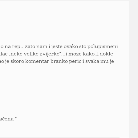
o na rep…zato nam i jeste ovako sto polupismeni
lac „neke velike zvijerke“…i moze kako..i dokle
ao je skoro komentar branko peric i svaka mu je
načena
*