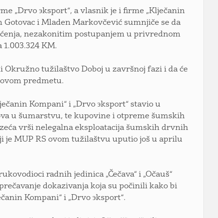
rme „Drvo эksport“, a vlasnik je i firme „Klječanin
n Gotovac i Mladen Markovčević sumnjiče se da
ašćenja, nezakonitim postupanjem u privrednom
za 1.003.324 KM.
di Okružno tužilaštvo Doboj u završnoj fazi i da će
u ovom predmetu.
lječanin Kompani“ i „Drvo эksport“ stavio u
adova u šumarstvu, te kupovine i otpreme šumskih
uzeća vrši nelegalna eksploatacija šumskih drvnih
oji je MUP RS ovom tužilaštvu uputio još u aprilu
 rukovodioci radnih jedinica „Čečava“ i „Očauš“
sprečavanje dokazivanja koja su počinili kako bi
čanin Kompani“ i „Drvo эksport“.