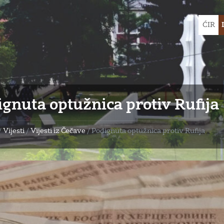
Choose
ĆIR
languag
ignuta optužnica protiv Rufija
/
Vijesti
/
Vijesti iz Čečave
/
Podignuta optužnica protiv Rufija