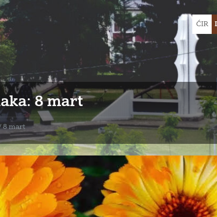
Choose
ĆIR
languag
aka:
8 mart
/
8 mart