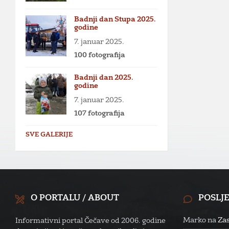
Badnji dan Stupa 2025.
godine
7. januar 2025.
100 fotografija
Badnji dan 2025.
godine
7. januar 2025.
107 fotografija
SVE GALERIJE
O PORTALU / ABOUT
POSLJ
Marko
na
Zas
Informativni portal Čečave od 2006. godine