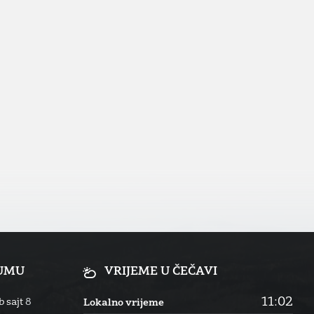
RUMU
VRIJEME U ČEČAVI
11:02
 sajt
8
Lokalno vrijeme