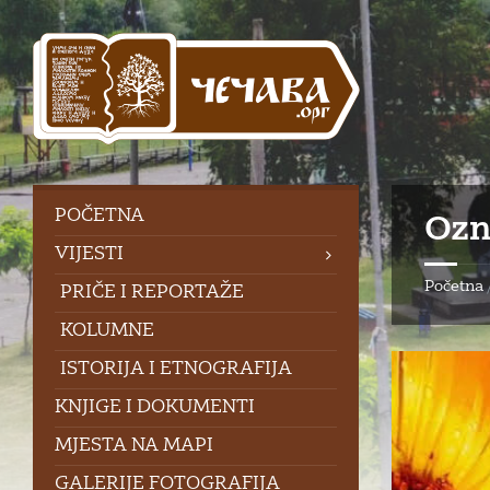
Skip
Skip
Skip
Skip
to
to
to
to
content
left
right
footer
sidebar
sidebar
POČETNA
Ozn
VIJESTI
Početna
PRIČE I REPORTAŽE
KOLUMNE
ISTORIJA I ETNOGRAFIJA
KNJIGE I DOKUMENTI
MJESTA NA MAPI
GALERIJE FOTOGRAFIJA