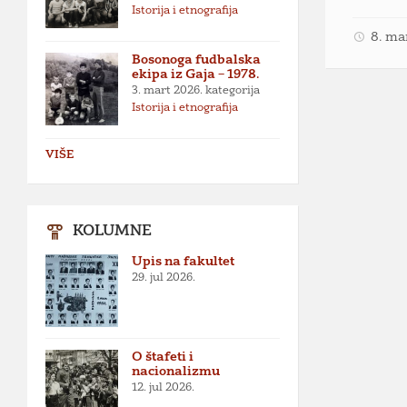
Istorija i etnografija
8. ma
Bosonoga fudbalska
ekipa iz Gaja – 1978.
3. mart 2026.
kategorija
Istorija i etnografija
VIŠE
KOLUMNE
Upis na fakultet
29. jul 2026.
O štafeti i
nacionalizmu
12. jul 2026.