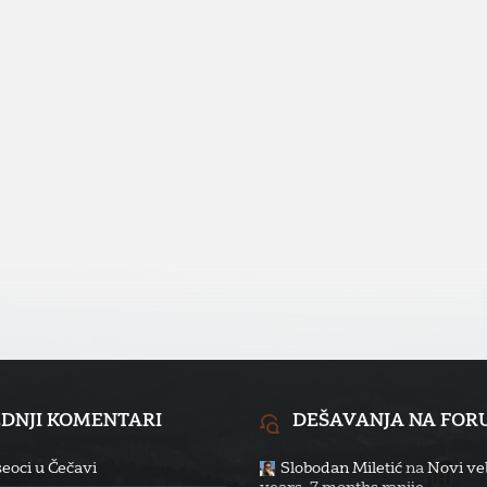
EDNJI KOMENTARI
DEŠAVANJA NA FO
eoci u Čečavi
Slobodan Miletić
na
Novi veb