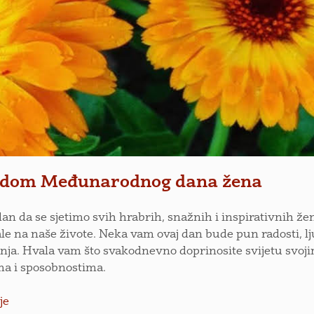
dom Međunarodnog dana žena
dan da se sjetimo svih hrabrih, snažnih i inspirativnih že
ale na naše živote. Neka vam ovaj dan bude pun radosti, lj
nja. Hvala vam što svakodnevno doprinosite svijetu svoj
ma i sposobnostima.
je