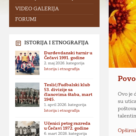
VIDEO GALERIJA
FORUMI
ISTORIJA I ETNOGRAFIJA
Đurđevdanski turnir u
Čečavi 1991. godine
2. maj 2026.
kategorija
Istorija i etnografija
Povo
Teslić/Fudbalski klub
53. divizije sa
Ovo je 
članovima štaba, mart
1945.
su utic
1. april 2026.
kategorija
poštova
Istorija i etnografija
talenti
Učenici petog razreda
u Čečavi 1972. godine
Opširni
6. mart 2026.
kategorija