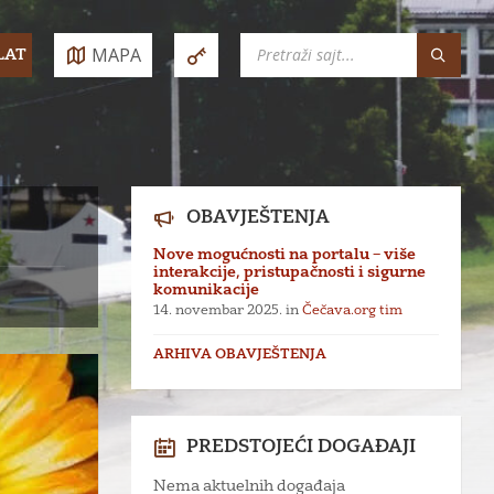
SEARCH:
MAPA
LAT
e:
OBAVJEŠTENJA
Nove mogućnosti na portalu – više
interakcije, pristupačnosti i sigurne
komunikacije
14. novembar 2025.
in
Čečava.org tim
ARHIVA OBAVJEŠTENJA
PREDSTOJEĆI DOGAĐAJI
Nema aktuelnih događaja