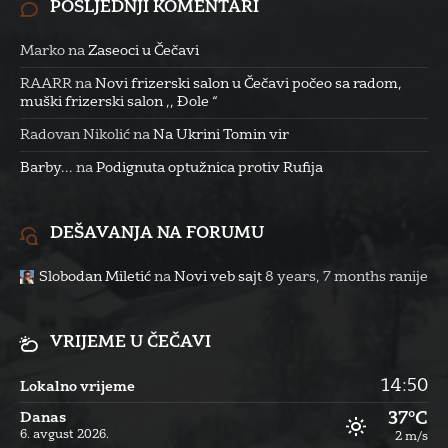
POSLJEDNJI KOMENTARI
Marko
na
Zaseoci u Čečavi
RAARR
na
Novi frizerski salon u Čečavi počeo sa radom,
muški frizerski salon ,, Đole “
Radovan Nikolić
na
Na Ukrini Tomin vir
Barby...
na
Podignuta optužnica protiv Rufija
DEŠAVANJA NA FORUMU
Slobodan Miletić
na
Novi veb sajt
8 years, 7 months ranije
VRIJEME U ČEČAVI
14:50
Lokalno vrijeme
37°C
Danas
6. avgust 2026.
2 m/s