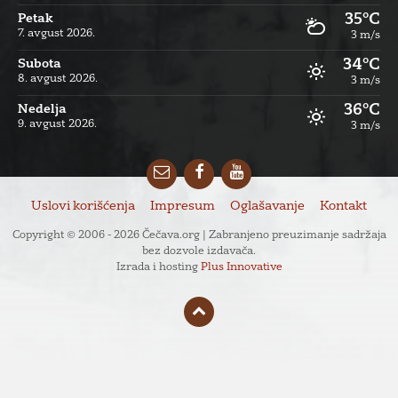
35°C
Petak
7. avgust 2026.
3 m/s
34°C
Subota
8. avgust 2026.
3 m/s
36°C
Nedelja
9. avgust 2026.
3 m/s
Email
Facebook
YouTube
Uslovi korišćenja
Impresum
Oglašavanje
Kontakt
Copyright © 2006 - 2026 Čečava.org | Zabranjeno preuzimanje sadržaja
bez dozvole izdavača.
Izrada i hosting
Plus Innovative