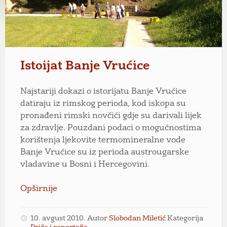
Istoijat Banje Vrućice
Najstariji dokazi o istorijatu Banje Vrućice
datiraju iz rimskog perioda, kod iskopa su
pronađeni rimski novčići gdje su darivali lijek
za zdravlje. Pouzdani podaci o mogućnostima
korištenja ljekovite termomineralne vode
Banje Vrućice su iz perioda austrougarske
vladavine u Bosni i Hercegovini.
Opširnije
10. avgust 2010.
Autor
Slobodan Miletić
Kategorija