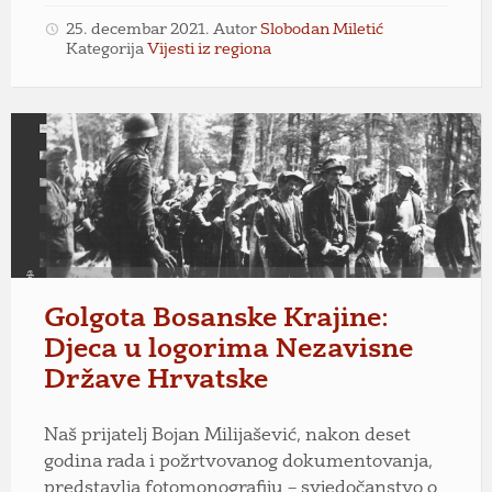
25. decembar 2021.
Autor
Slobodan Miletić
Kategorija
Vijesti iz regiona
Golgota
Bosanske
Krajine:
Djeca
u
logorima
Nezavisne
Države
Golgota Bosanske Krajine:
Hrvatske
Djeca u logorima Nezavisne
Države Hrvatske
Naš prijatelj Bojan Milijašević, nakon deset
godina rada i požrtvovanog dokumentovanja,
predstavlja fotomonografiju – svjedočanstvo o