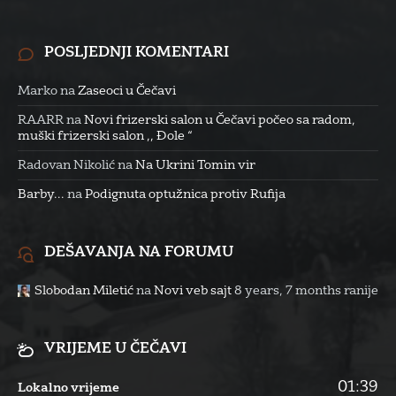
POSLJEDNJI KOMENTARI
Marko
na
Zaseoci u Čečavi
RAARR
na
Novi frizerski salon u Čečavi počeo sa radom,
muški frizerski salon ,, Đole “
Radovan Nikolić
na
Na Ukrini Tomin vir
Barby...
na
Podignuta optužnica protiv Rufija
DEŠAVANJA NA FORUMU
Slobodan Miletić
na
Novi veb sajt
8 years, 7 months ranije
VRIJEME U ČEČAVI
01:39
Lokalno vrijeme