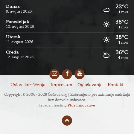
22°C
Danas
9. avgust 2026.
1 m/s
38°C
Ponedeljak
10. avgust 2026.
1 m/s
38°C
Utorak
11. avgust 2026.
1 m/s
36°C
Creda
12. avgust 2026.
4 m/s
Email
Facebook
YouTube
Uslovi korišćenja
Impresum
Oglašavanje
Kontakt
Copyright © 2006 - 2026 Čečava.org | Zabranjeno preuzimanje sadržaja
bez dozvole izdavača.
Izrada i hosting
Plus Innovative