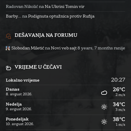
Radovan Nikolić
na
Na Ukrini Tomin vir
Barby...
na
Podignuta optužnica protiv Rufija
DEŠAVANJA NA FORUMU
Slobodan Miletić
na
Novi veb sajt
8 years, 7 months ranije
VRIJEME U ČEČAVI
20:27
Lokalno vrijeme
26°C
Danas
8. avgust 2026.
2 m/s
34°C
Nedelja
9. avgust 2026.
3 m/s
38°C
Ponedeljak
10. avgust 2026.
1 m/s