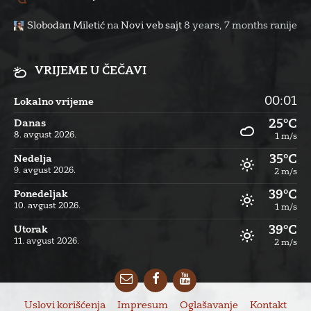
Slobodan Miletić
na
Novi veb sajt
8 years, 7 months ranije
VRIJEME U ČEČAVI
00:01
Lokalno vrijeme
25°C
Danas
8. avgust 2026.
1 m/s
35°C
Nedelja
9. avgust 2026.
2 m/s
39°C
Ponedeljak
10. avgust 2026.
1 m/s
39°C
Utorak
11. avgust 2026.
2 m/s
Email
Facebook
YouTube
Uslovi korišćenja
Impresum
Oglašavanje
Kontakt