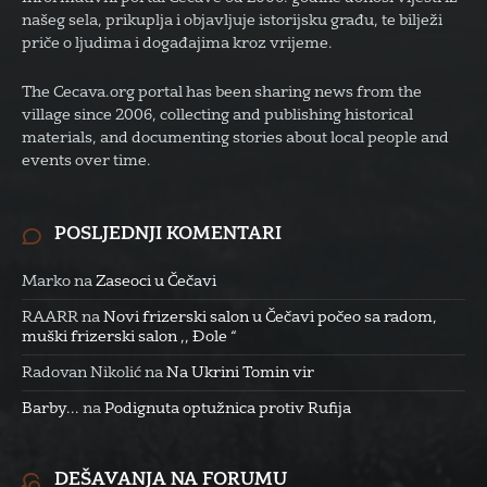
našeg sela, prikuplja i objavljuje istorijsku građu, te bilježi
priče o ljudima i događajima kroz vrijeme.
The Cecava.org portal has been sharing news from the
village since 2006, collecting and publishing historical
materials, and documenting stories about local people and
events over time.
POSLJEDNJI KOMENTARI
Marko
na
Zaseoci u Čečavi
RAARR
na
Novi frizerski salon u Čečavi počeo sa radom,
muški frizerski salon ,, Đole “
Radovan Nikolić
na
Na Ukrini Tomin vir
Barby...
na
Podignuta optužnica protiv Rufija
DEŠAVANJA NA FORUMU