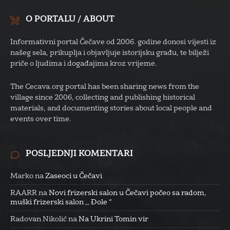
O PORTALU / ABOUT
Informativni portal Čečave od 2006. godine donosi vijesti iz
našeg sela, prikuplja i objavljuje istorijsku građu, te bilježi
priče o ljudima i događajima kroz vrijeme.
The Cecava.org portal has been sharing news from the
village since 2006, collecting and publishing historical
materials, and documenting stories about local people and
events over time.
POSLJEDNJI KOMENTARI
Marko
na
Zaseoci u Čečavi
RAARR
na
Novi frizerski salon u Čečavi počeo sa radom,
muški frizerski salon ,, Đole “
Radovan Nikolić
na
Na Ukrini Tomin vir