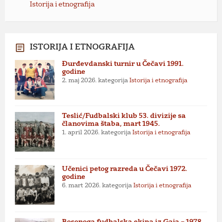
Istorija i etnografija
ISTORIJA I ETNOGRAFIJA
Đurđevdanski turnir u Čečavi 1991.
godine
2. maj 2026.
kategorija
Istorija i etnografija
Teslić/Fudbalski klub 53. divizije sa
članovima štaba, mart 1945.
1. april 2026.
kategorija
Istorija i etnografija
Učenici petog razreda u Čečavi 1972.
godine
6. mart 2026.
kategorija
Istorija i etnografija
Bosonoga fudbalska ekipa iz Gaja – 1978.