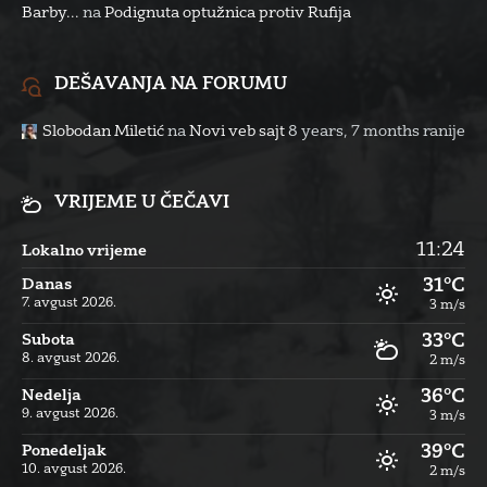
Barby...
na
Podignuta optužnica protiv Rufija
DEŠAVANJA NA FORUMU
Slobodan Miletić
na
Novi veb sajt
8 years, 7 months ranije
VRIJEME U ČEČAVI
11:24
Lokalno vrijeme
31°C
Danas
7. avgust 2026.
3 m/s
33°C
Subota
8. avgust 2026.
2 m/s
36°C
Nedelja
9. avgust 2026.
3 m/s
39°C
Ponedeljak
10. avgust 2026.
2 m/s