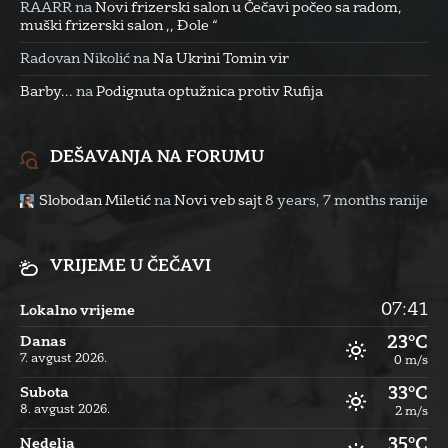
RAARR
na
Novi frizerski salon u Čečavi počeo sa radom,
muški frizerski salon ,, Đole “
Radovan Nikolić
na
Na Ukrini Tomin vir
Barby...
na
Podignuta optužnica protiv Rufija
DEŠAVANJA NA FORUMU
Slobodan Miletić
na
Novi veb sajt
8 years, 7 months ranije
VRIJEME U ČEČAVI
07:41
Lokalno vrijeme
23°C
Danas
7. avgust 2026.
0 m/s
33°C
Subota
8. avgust 2026.
2 m/s
35°C
Nedelja