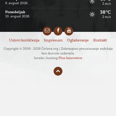
9. avgust 2026.
2 m/s
38°C
Ponedeljak
10. avgust 2026.
2 m/s
Email
Facebook
YouTube
Uslovi korišćenja
Impresum
Oglašavanje
Kontakt
Copyright © 2006 - 2026 Čečava.org | Zabranjeno preuzimanje sadržaja
bez dozvole izdavača.
Izrada i hosting
Plus Innovative