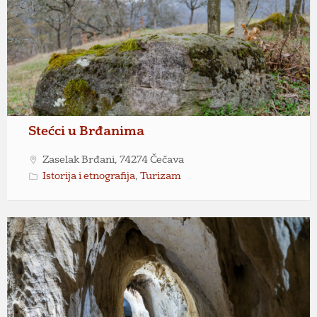
Stećci u Brđanima
Zaselak Brđani, 74274 Čečava
Istorija i etnografija
,
Turizam