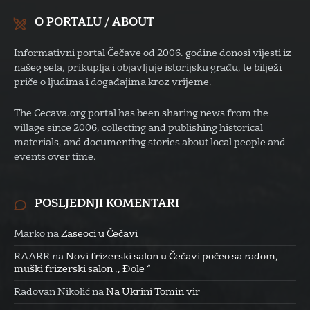
O PORTALU / ABOUT
Informativni portal Čečave od 2006. godine donosi vijesti iz
našeg sela, prikuplja i objavljuje istorijsku građu, te bilježi
priče o ljudima i događajima kroz vrijeme.
The Cecava.org portal has been sharing news from the
village since 2006, collecting and publishing historical
materials, and documenting stories about local people and
events over time.
POSLJEDNJI KOMENTARI
Marko
na
Zaseoci u Čečavi
RAARR
na
Novi frizerski salon u Čečavi počeo sa radom,
muški frizerski salon ,, Đole “
Radovan Nikolić
na
Na Ukrini Tomin vir