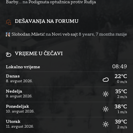
Barby...
na
Podignuta optužnica protiv Rufija
DEŠAVANJA NA FORUMU
Slobodan Miletić
na
Novi veb sajt
8 years, 7 months ranije
VRIJEME U ČEČAVI
08:49
Lokalno vrijeme
22°C
Danas
8. avgust 2026.
0 m/s
35°C
Nedelja
9. avgust 2026.
2 m/s
38°C
Ponedeljak
10. avgust 2026.
1 m/s
39°C
Utorak
11. avgust 2026.
2 m/s