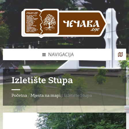
Skip
Skip
Skip
Skip
to
to
to
to
content
left
right
footer
sidebar
sidebar
NAVIGACIJA
Izletište Stupa
Početna
/
Mjesta na mapi
/
Izletište Stupa