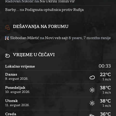
Radovan Nikolić
na
Na Ukrini Tomin vir
Barby...
na
Podignuta optužnica protiv Rufija
DEŠAVANJA NA FORUMU
Slobodan Miletić
na
Novi veb sajt
8 years, 7 months ranije
VRIJEME U ČEČAVI
00:33
Lokalno vrijeme
22°C
Danas
9. avgust 2026.
1 m/s
38°C
Ponedeljak
10. avgust 2026.
1 m/s
38°C
Utorak
11. avgust 2026.
1 m/s
36°C
Creda