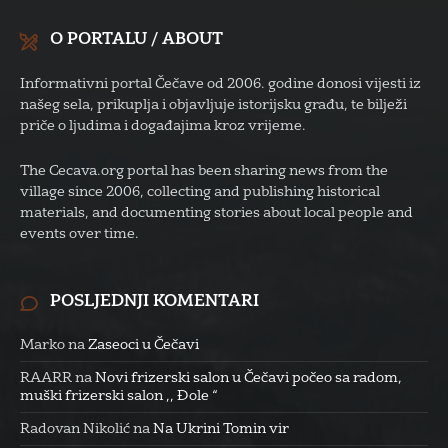
O PORTALU / ABOUT
Informativni portal Čečave od 2006. godine donosi vijesti iz
našeg sela, prikuplja i objavljuje istorijsku građu, te bilježi
priče o ljudima i događajima kroz vrijeme.
The Cecava.org portal has been sharing news from the
village since 2006, collecting and publishing historical
materials, and documenting stories about local people and
events over time.
POSLJEDNJI KOMENTARI
Marko
na
Zaseoci u Čečavi
RAARR
na
Novi frizerski salon u Čečavi počeo sa radom,
muški frizerski salon ,, Đole “
Radovan Nikolić
na
Na Ukrini Tomin vir