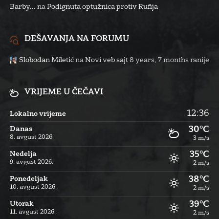
Barby...
na
Podignuta optužnica protiv Rufija
DEŠAVANJA NA FORUMU
Slobodan Miletić
na
Novi veb sajt
8 years, 7 months ranije
VRIJEME U ČEČAVI
12:36
Lokalno vrijeme
30°C
Danas
8. avgust 2026.
3 m/s
35°C
Nedelja
9. avgust 2026.
2 m/s
38°C
Ponedeljak
10. avgust 2026.
2 m/s
39°C
Utorak
11. avgust 2026.
2 m/s