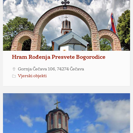
Hram Rođenja Presvete Bogorodice
Gornja Čečava 106, 74274 Čečava
Vjerski objekti