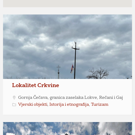
Lokalitet Crkvine
Gornja Čečava, granica zaselaka Lokve, Rečani i Gaj
Vjerski objekti
,
Istorija i etnografija
,
Turizam