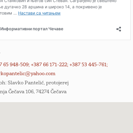
i
7 65 948-509; +387 66 171-222; +387 53 445-761;
vkopantelic@yahoo.com
oh: Slavko Pantelić, protojerej
nja Čečava 106, 74274 Čečava