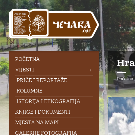
Skip
Skip
Skip
Skip
to
to
to
to
content
left
right
footer
sidebar
sidebar
POČETNA
Hra
VIJESTI
Početna
PRIČE I REPORTAŽE
KOLUMNE
ISTORIJA I ETNOGRAFIJA
KNJIGE I DOKUMENTI
MJESTA NA MAPI
GALERIJE FOTOGRAFIJA