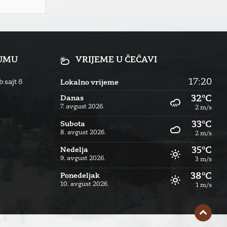
RUMU
VRIJEME U ČEČAVI
17:20
 sajt
8
Lokalno vrijeme
32°C
Danas
7. avgust 2026.
2 m/s
33°C
Subota
8. avgust 2026.
2 m/s
35°C
Nedelja
9. avgust 2026.
3 m/s
38°C
Ponedeljak
10. avgust 2026.
1 m/s