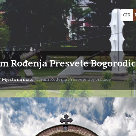
Choose
ĆIR
languag
m Rođenja Presvete Bogorodi
/
Mjesta na mapi
/
Hram Rođenja Presvete Bogorodice