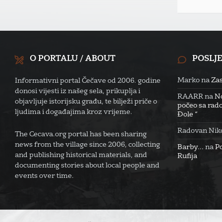
O PORTALU / ABOUT
POSLJ
Marko
na
Zas
Informativni portal Čečave od 2006. godine
donosi vijesti iz našeg sela, prikuplja i
RAARR
na
No
objavljuje istorijsku građu, te bilježi priče o
počeo sa rado
ljudima i događajima kroz vrijeme.
Đole “
Radovan Niko
The Cecava.org portal has been sharing
news from the village since 2006, collecting
Barby...
na
P
and publishing historical materials, and
Rufija
documenting stories about local people and
events over time.