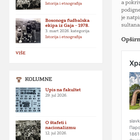
a pokri
Istorija i etnografija
podigne
je natpi
Bosonoga fudbalska
sultana
ekipa iz Gaja – 1978.
3. mart 2026.
kategorija
Istorija i etnografija
Opširn
VIŠE
KOLUMNE
Upis na fakultet
29. jul 2026.
O štafeti i
nacionalizmu
12. jul 2026.