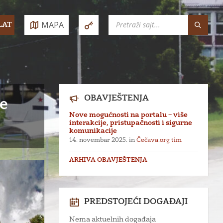
SEARCH:
MAPA
LAT
e:
OBAVJEŠTENJA
ce
Nove mogućnosti na portalu – više
interakcije, pristupačnosti i sigurne
komunikacije
14. novembar 2025.
in
Čečava.org tim
ARHIVA OBAVJEŠTENJA
PREDSTOJEĆI DOGAĐAJI
Nema aktuelnih događaja