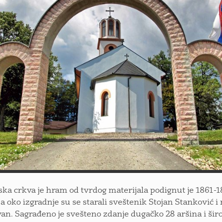
ska crkva je hram od tvrdog materijala podignut je 1861-1
 a oko izgradnje su se starali sveštenik Stojan Stanković i
van. Sagrađeno je svešteno zdanje dugačko 28 aršina i šir