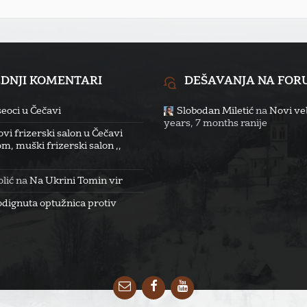
EDNJI KOMENTARI
DEŠAVANJA NA FO
eoci u Čečavi
Slobodan Miletić
na
Novi veb
years, 7 months ranije
vi frizerski salon u Čečavi
m, muški frizerski salon ,,
lić
na
Na Ukrini Tomin vir
odignuta optužnica protiv
Email
Facebook
YouTube