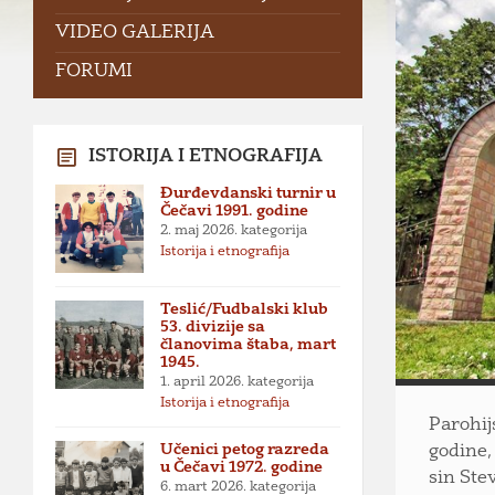
VIDEO GALERIJA
FORUMI
ISTORIJA I ETNOGRAFIJA
Đurđevdanski turnir u
Čečavi 1991. godine
2. maj 2026.
kategorija
Istorija i etnografija
Teslić/Fudbalski klub
53. divizije sa
članovima štaba, mart
1945.
1. april 2026.
kategorija
Istorija i etnografija
Parohij
Učenici petog razreda
godine,
u Čečavi 1972. godine
sin Ste
6. mart 2026.
kategorija