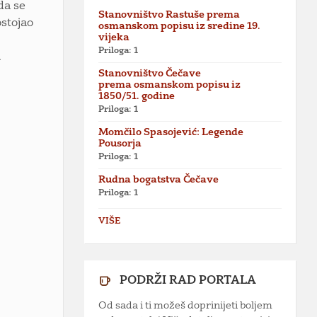
da se
Stanovništvo Rastuše prema
ostojao
osmanskom popisu iz sredine 19.
vijeka
Priloga: 1
.
Stanovništvo Čečave
prema osmanskom popisu iz
1850/51. godine
Priloga: 1
Momčilo Spasojević: Legende
Pousorja
Priloga: 1
Rudna bogatstva Čečave
Priloga: 1
VIŠE
PODRŽI RAD PORTALA
Od sada i ti možeš doprinijeti boljem