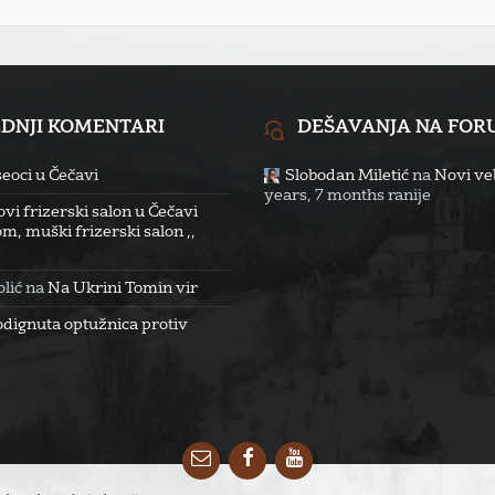
EDNJI KOMENTARI
DEŠAVANJA NA FO
eoci u Čečavi
Slobodan Miletić
na
Novi veb
years, 7 months ranije
vi frizerski salon u Čečavi
m, muški frizerski salon ,,
lić
na
Na Ukrini Tomin vir
odignuta optužnica protiv
Email
Facebook
YouTube