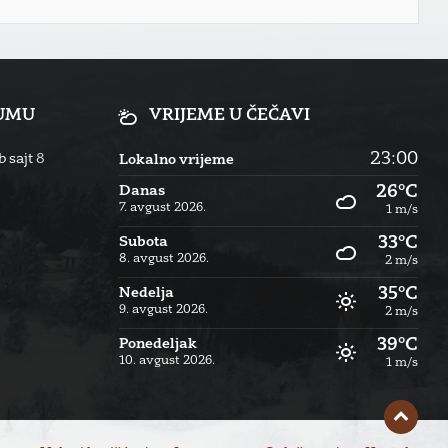
RUMU
VRIJEME U ČEČAVI
23:00
 sajt
8
Lokalno vrijeme
26°C
Danas
7. avgust 2026.
1 m/s
33°C
Subota
8. avgust 2026.
2 m/s
35°C
Nedelja
9. avgust 2026.
2 m/s
39°C
Ponedeljak
10. avgust 2026.
1 m/s