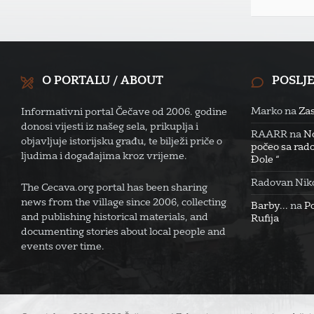
O PORTALU / ABOUT
POSLJ
Marko
na
Zas
Informativni portal Čečave od 2006. godine
donosi vijesti iz našeg sela, prikuplja i
RAARR
na
No
objavljuje istorijsku građu, te bilježi priče o
počeo sa rado
ljudima i događajima kroz vrijeme.
Đole “
Radovan Niko
The Cecava.org portal has been sharing
news from the village since 2006, collecting
Barby...
na
P
and publishing historical materials, and
Rufija
documenting stories about local people and
events over time.