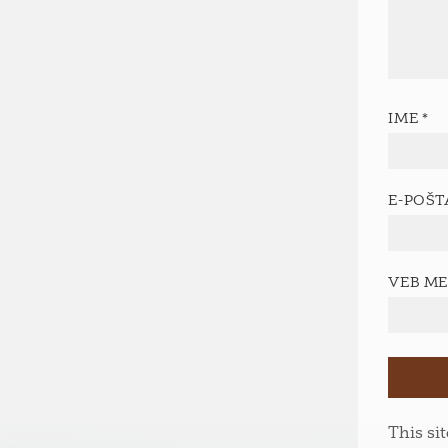
IME
*
E-POŠ
VEB M
This si