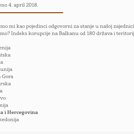
eno 4. april 2018.
smo mi kao pojedinci odgovorni za stanje u našoj zajednici 
mo? Indeks korupcije na Balkanu od 180 država i teritor
enija
atska
ka
unija
a Gora
arska
ja
ovo
nija
a i Hercegovina
kedonija