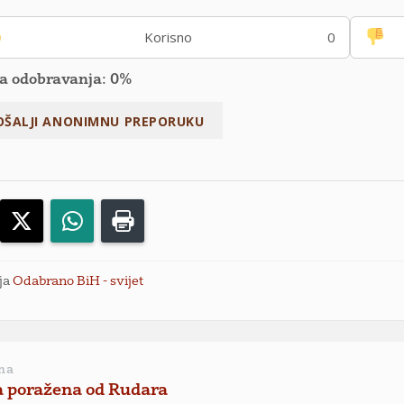
Korisno
0
a odobravanja: 0%
acebook
X
WhatsApp
Print
ja
Odabrano BiH - svijet
na
 poražena od Rudara