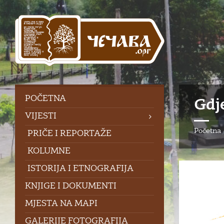
Skip
Skip
Skip
to
to
to
content
left
footer
sidebar
POČETNA
Gdje
VIJESTI
Početna
PRIČE I REPORTAŽE
KOLUMNE
ISTORIJA I ETNOGRAFIJA
KNJIGE I DOKUMENTI
MJESTA NA MAPI
GALERIJE FOTOGRAFIJA