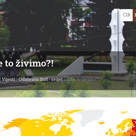
Choose
ĆIR
languag
 to živimo?!
/
Vijesti
/
Odabrano BiH - svijet
/
Gdje to živimo?!