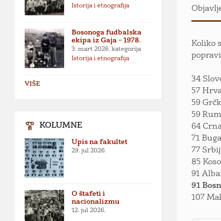
Istorija i etnografija
Objavlj
Bosonoga fudbalska
ekipa iz Gaja – 1978.
Koliko 
3. mart 2026.
kategorija
popravi
Istorija i etnografija
34 Slov
VIŠE
57 Hrv
59 Grč
59 Rum
KOLUMNE
64 Crn
71 Bug
Upis na fakultet
77 Srbi
29. jul 2026.
85 Kos
91 Alba
91 Bosn
O štafeti i
107 Ma
nacionalizmu
12. jul 2026.