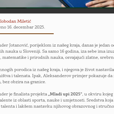
lobodan Miletić
eno 16. decembar 2025.
der Jotanović, porijeklom iz našeg kraja, danas je jedan o
ih nauka u Sloveniji. Sa samo 16 godina, iza sebe ima 
ke, matematike i prirodnih nauka, osvajajući zlatne, srebr
nogih porodica iz našeg kraja, i njegova je život nastavila 
ištva i talenata. Ipak, Aleksanderov primjer pokazuje da 
, bez obzira na granice.
der je finalista projekta
„Mladi upi 2025“
, u okviru koje
alente iz oblasti sporta, nauke i umjetnosti. Sredstva koj
 talenta i lakšem nastavku njihovog obrazovnog i stručno