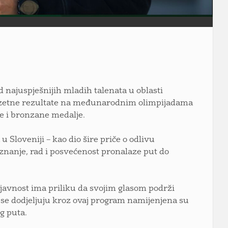
d najuspješnijih mladih talenata u oblasti
izuzetne rezultate na međunarodnim olimpijadama
ne i bronzane medalje.
u Sloveniji – kao dio šire priče o odlivu
znanje, rad i posvećenost pronalaze put do
g javnost ima priliku da svojim glasom podrži
a se dodjeljuju kroz ovaj program namijenjena su
g puta.