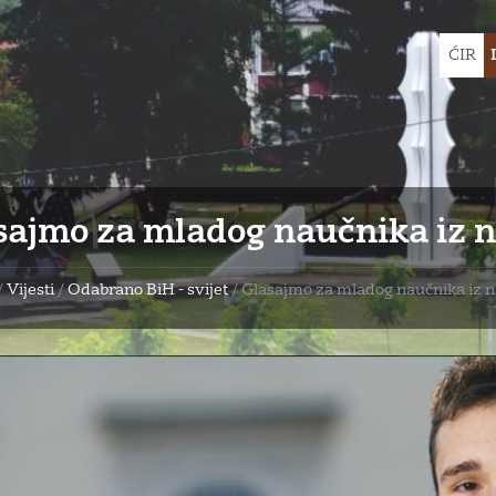
Choose
ĆIR
languag
sajmo za mladog naučnika iz n
/
Vijesti
/
Odabrano BiH - svijet
/
Glasajmo za mladog naučnika iz n