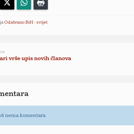
acebook
X
WhatsApp
Print
ja
Odabrano BiH - svijet
na
ari vrše upis novih članova
mentara
oš nema komentara