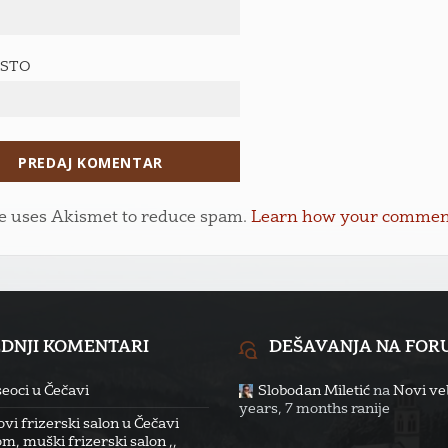
ESTO
te uses Akismet to reduce spam.
Learn how your comment 
EDNJI KOMENTARI
DEŠAVANJA NA FO
eoci u Čečavi
Slobodan Miletić
na
Novi veb
years, 7 months ranije
vi frizerski salon u Čečavi
m, muški frizerski salon ,,