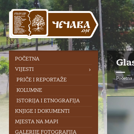
Skip
Skip
Skip
to
to
to
content
left
footer
sidebar
POČETNA
Gla
VIJESTI
Početna
PRIČE I REPORTAŽE
KOLUMNE
ISTORIJA I ETNOGRAFIJA
KNJIGE I DOKUMENTI
MJESTA NA MAPI
GALERIJE FOTOGRAFIJA