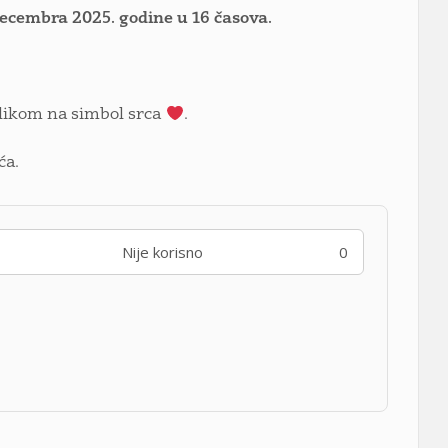
decembra 2025. godine u 16 časova.
klikom na simbol srca
.
ća.
Nije korisno
0