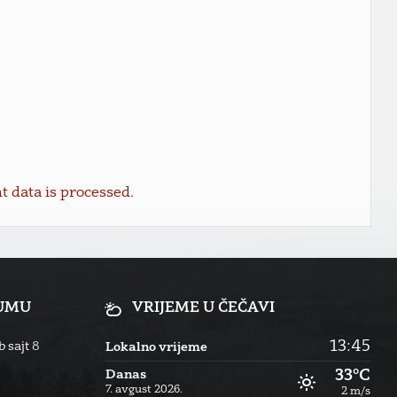
data is processed.
RUMU
VRIJEME U ČEČAVI
13:45
 sajt
8
Lokalno vrijeme
33°C
Danas
7. avgust 2026.
2 m/s