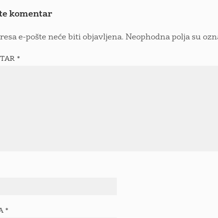
te komentar
resa e-pošte neće biti objavljena.
Neophodna polja su oz
TAR
*
TA
*