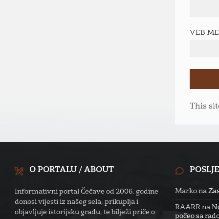
VEB M
This si
O PORTALU / ABOUT
POSLJ
Marko
na
Zas
Informativni portal Čečave od 2006. godine
donosi vijesti iz našeg sela, prikuplja i
RAARR
na
No
objavljuje istorijsku građu, te bilježi priče o
počeo sa rado