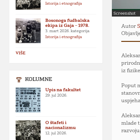
Istorija i etnografija
Screenshot
Bosonoga fudbalska
ekipa iz Gaja – 1978.
Autor
S
3. mart 2026.
kategorija
Objavlj
Istorija i etnografija
VIŠE
Aleksan
prirodn
iz fizi
KOLUMNE
Poput m
Upis na fakultet
stanovn
29. jul 2026.
uspjeha
Aleksan
O štafeti i
mlade t
nacionalizmu
razvoju
12. jul 2026.