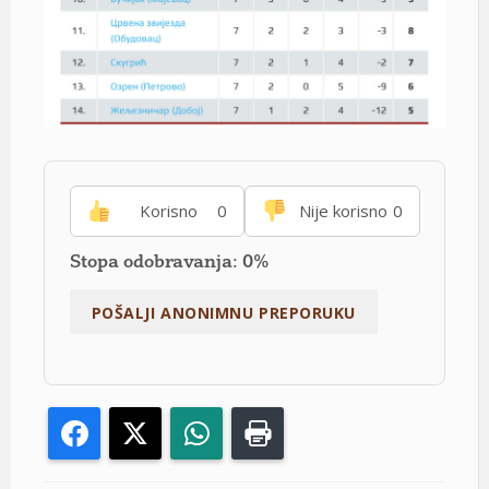
Korisno
0
Nije korisno
0
Stopa odobravanja: 0%
Facebook
X
WhatsApp
Print