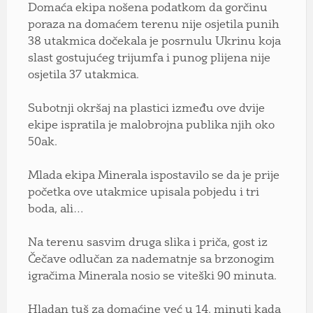
Domaća ekipa nošena podatkom da gorčinu
poraza na domaćem terenu nije osjetila punih
38 utakmica dočekala je posrnulu Ukrinu koja
slast gostujućeg trijumfa i punog plijena nije
osjetila 37 utakmica.
Subotnji okršaj na plastici između ove dvije
ekipe ispratila je malobrojna publika njih oko
50ak.
Mlada ekipa Minerala ispostavilo se da je prije
početka ove utakmice upisala pobjedu i tri
boda, ali…
Na terenu sasvim druga slika i priča, gost iz
Čečave odlučan za nadematnje sa brzonogim
igračima Minerala nosio se viteški 90 minuta.
Hladan tuš za domaćine već u 14. minuti kada