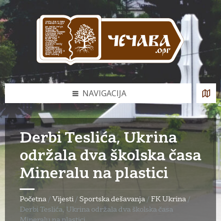
Skip
Skip
Skip
to
to
to
content
left
footer
sidebar
NAVIGACIJA
Derbi Teslića, Ukrina
održala dva školska časa
Mineralu na plastici
Početna
/
Vijesti
/
Sportska dešavanja
/
FK Ukrina
/
Derbi Teslića, Ukrina održala dva školska časa
Mineralu na plastici