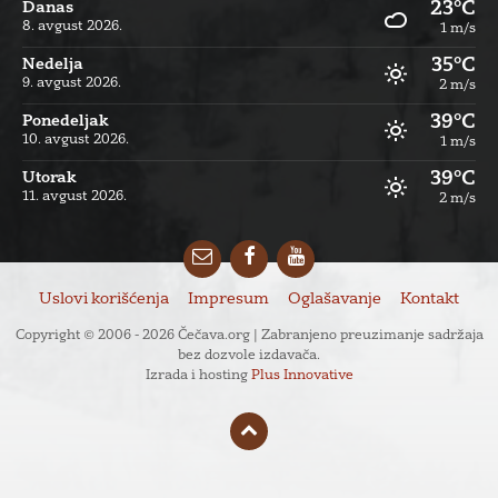
23°C
Danas
8. avgust 2026.
1 m/s
35°C
Nedelja
9. avgust 2026.
2 m/s
39°C
Ponedeljak
10. avgust 2026.
1 m/s
39°C
Utorak
11. avgust 2026.
2 m/s
Email
Facebook
YouTube
Uslovi korišćenja
Impresum
Oglašavanje
Kontakt
Copyright © 2006 - 2026 Čečava.org | Zabranjeno preuzimanje sadržaja
bez dozvole izdavača.
Izrada i hosting
Plus Innovative