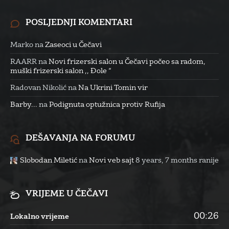
POSLJEDNJI KOMENTARI
Marko
na
Zaseoci u Čečavi
RAARR
na
Novi frizerski salon u Čečavi počeo sa radom,
muški frizerski salon ,, Đole “
Radovan Nikolić
na
Na Ukrini Tomin vir
Barby...
na
Podignuta optužnica protiv Rufija
DEŠAVANJA NA FORUMU
Slobodan Miletić
na
Novi veb sajt
8 years, 7 months ranije
VRIJEME U ČEČAVI
00:26
Lokalno vrijeme