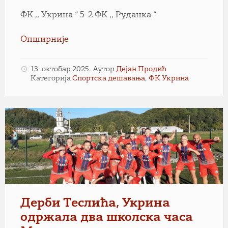
ФК ,, Укрина “ 5-2 ФК ,, Руданка “
Опширније
13. октобар 2025.
Аутор
Дејан Продић
Категорија
Спортска дешавања
,
ФК Укрина
Дерби Теслића, Укрина
одржала два школска часа