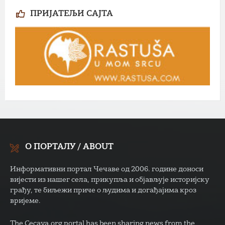
ПРИЈАТЕЉИ САЈТА
О ПОРТАЛУ / ABOUT
Информативни портал Чечаве од 2006. године доноси
вијести из нашег села, прикупља и објављује историјску
грађу, те биљежи приче о људима и догађајима кроз
вријеме.
The Cecava.org portal has been sharing news from the