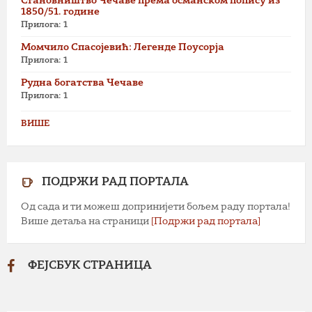
Становништво Чечаве према османском попису из
1850/51. године
Прилога: 1
Момчило Спасојевић: Легенде Поусорја
Прилога: 1
Рудна богатства Чечаве
Прилога: 1
ВИШЕ
ПОДРЖИ РАД ПОРТАЛА
Од сада и ти можеш допринијети бољем раду портала!
Више детаља на страници
[Подржи рад портала]
ФЕЈСБУК СТРАНИЦА