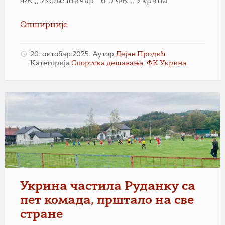
ФК ,, Жељезничар “ 6-5 ФК ,, Укрина “
Опширније
20. октобар 2025.
Аутор
Дејан Продић
Категорија
Спортска дешавања
,
ФК Укрина
Укрина частила Руданку са
пет комада, прштало на све
стране