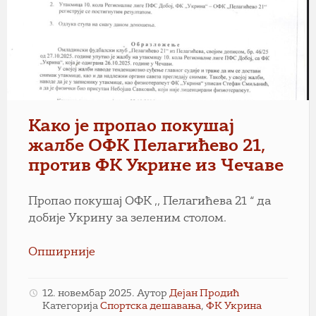
Како је пропао покушај
жалбе ОФК Пелагићево 21,
против ФК Укрине из Чечаве
Пропао покушај ОФК ,, Пелагићева 21 “ да
добије Укрину за зеленим столом.
Опширније
12. новембар 2025.
Аутор
Дејан Продић
Категорија
Спортска дешавања
,
ФК Укрина