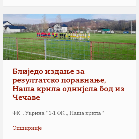
Блиједо издање за
резултатско поравнање,
Наша крила однијела бод из
Чечаве
ФК ,, Укрина “ 1-1 ФК ,, Наша крила “
Опширније