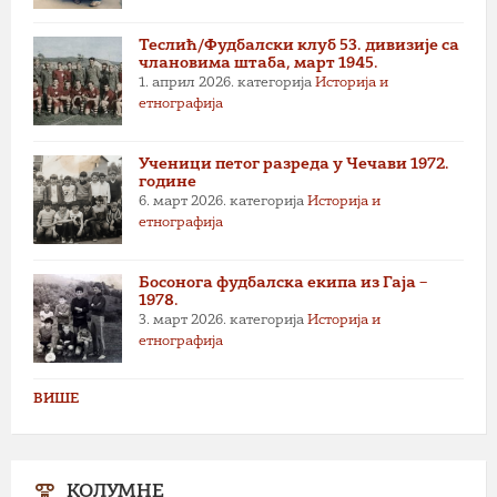
Теслић/Фудбалски клуб 53. дивизије са
члановима штаба, март 1945.
1. април 2026.
категорија
Историја и
етнографија
Ученици петог разреда у Чечави 1972.
године
6. март 2026.
категорија
Историја и
етнографија
Босонога фудбалска екипа из Гаја –
1978.
3. март 2026.
категорија
Историја и
етнографија
ВИШЕ
КОЛУМНЕ