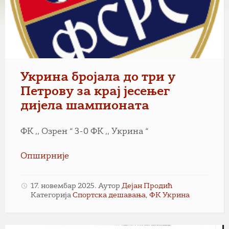
Укрина бројала до три у
Петрову за крај јесењег
дијела шампионата
ФК ,, Озрен “ 3-0 ФК ,, Укрина “
Опширније
17. новембар 2025.
Аутор
Дејан Продић
Категорија
Спортска дешавања
,
ФК Укрина