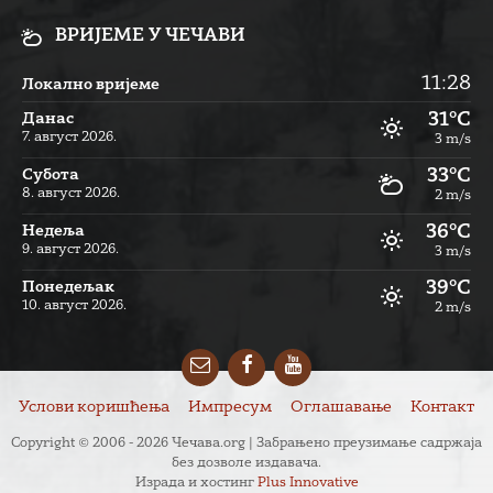
ВРИЈЕМЕ У ЧЕЧАВИ
11:28
Локално вријеме
31°C
Данас
7. август 2026.
3 m/s
33°C
Субота
8. август 2026.
2 m/s
36°C
Недеља
9. август 2026.
3 m/s
39°C
Понедељак
10. август 2026.
2 m/s
Email
Facebook
YouTube
Услови коришћења
Импресум
Оглашавање
Контакт
Copyright © 2006 - 2026 Чечава.org | Забрањено преузимање садржаја
без дозволе издавача.
Израда и хостинг
Plus Innovative