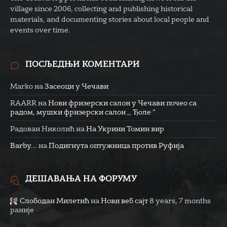
village since 2006, collecting and publishing historical
materials, and documenting stories about local people and
events over time.
ПОСЉЕДЊИ КОМЕНТАРИ
Marko
на
Засеоци у Чечави
RAARR
на
Нови фризерски салон у Чечави почео са
радом, мушки фризерски салон ,, Ђоле “
Радован Николић
на
На Укрини Томин вир
Barby...
на
Подигнута оптужница против Руфија
ДЕШАВАЊА НА ФОРУМУ
Слободан Милетић
на
Нови веб сајт
8 years, 7 months
раније