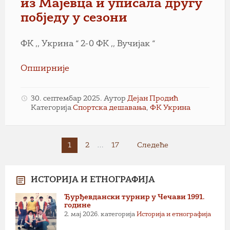
из Мајевца и уписала другу
побједу у сезони
ФК ,, Укрина “ 2-0 ФК ,, Вучијак “
Опширније
30. септембар 2025.
Аутор
Дејан Продић
Категорија
Спортска дешавања
,
ФК Укрина
Пагинација
1
2
…
17
Следеће
чланака
ИСТОРИЈА И ЕТНОГРАФИЈА
Ђурђевдански турнир у Чечави 1991.
године
2. мај 2026.
категорија
Историја и етнографија