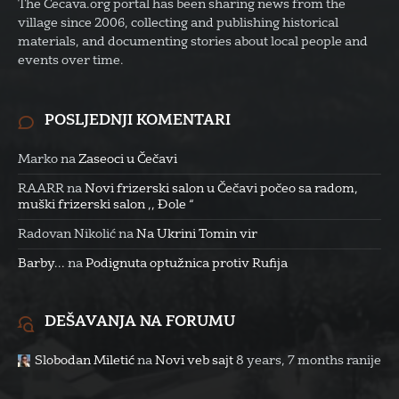
The Cecava.org portal has been sharing news from the
village since 2006, collecting and publishing historical
materials, and documenting stories about local people and
events over time.
POSLJEDNJI KOMENTARI
Marko
na
Zaseoci u Čečavi
RAARR
na
Novi frizerski salon u Čečavi počeo sa radom,
muški frizerski salon ,, Đole “
Radovan Nikolić
na
Na Ukrini Tomin vir
Barby...
na
Podignuta optužnica protiv Rufija
DEŠAVANJA NA FORUMU
Slobodan Miletić
na
Novi veb sajt
8 years, 7 months ranije