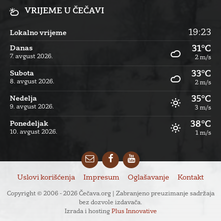
VRIJEME U ČEČAVI
19:23
Lokalno vrijeme
31°C
Danas
7. avgust 2026.
2 m/s
33°C
Subota
8. avgust 2026.
2 m/s
35°C
Nedelja
9. avgust 2026.
3 m/s
38°C
Ponedeljak
10. avgust 2026.
1 m/s
Email
Facebook
YouTube
Uslovi korišćenja
Impresum
Oglašavanje
Kontakt
Copyright © 2006 - 2026 Čečava.org | Zabranjeno preuzimanje sadržaja
bez dozvole izdavača.
Izrada i hosting
Plus Innovative