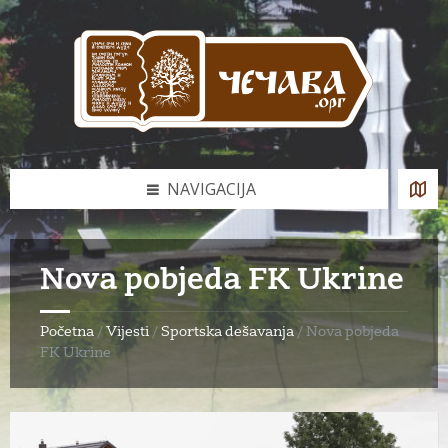
Skip
Skip
Skip
to
to
to
content
left
footer
sidebar
NAVIGACIJA
Nova pobjeda FK Ukrine
Početna
/
Vijesti
/
Sportska dešavanja
/
Nova pobjeda
FK Ukrine