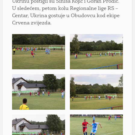
Ukrinu postigli su Siniša Kojić i Goran Prodić.
U sledećem, petom kolu Regionalne lige RS –
Centar, Ukrina gostuje u Obudovcu kod ekipe
Crvena zvijezda.