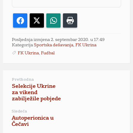
Facebook
X
WhatsApp
Print
Posljednja izmjena 2. septembar 2020. u 17:49
Kategorija
Sportska dešavanja
,
FK Ukrina
FK Ukrina
,
Fudbal
Prethodna
Selekcije Ukrine
za vikend
zabilježile pobjede
Sledeća
Autoperionica u
Čečavi