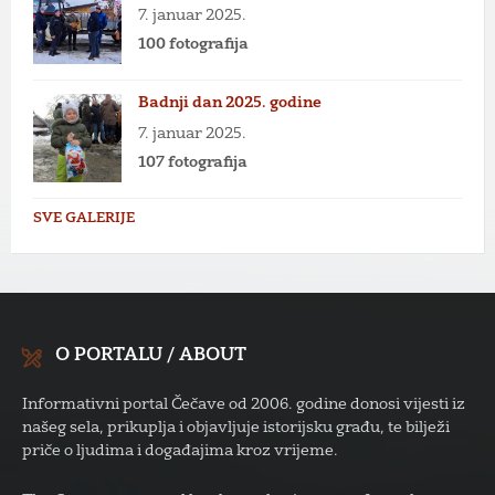
7. januar 2025.
100 fotografija
Badnji dan 2025. godine
7. januar 2025.
107 fotografija
SVE GALERIJE
O PORTALU / ABOUT
Informativni portal Čečave od 2006. godine donosi vijesti iz
našeg sela, prikuplja i objavljuje istorijsku građu, te bilježi
priče o ljudima i događajima kroz vrijeme.