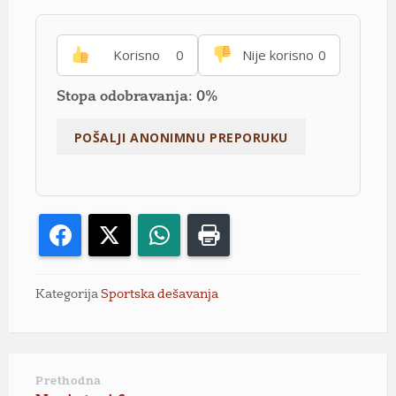
Korisno
0
Nije korisno
0
Stopa odobravanja: 0%
Facebook
X
WhatsApp
Print
Kategorija
Sportska dešavanja
Prethodna