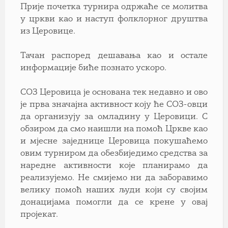
Прије почетка турнира одржаће се молитва
у цркви као и наступ фолклорног друштва
из Церовице.
Тачан распоред дешавања као и остале
информације биће познато ускоро.
СОЗ Церовица је основана тек недавно и ово
је прва значајна активност коју ће СОЗ-овци
да организују за омладину у Церовици. С
обзиром да смо наишли на помоћ Цркве као
и мјесне заједнице Церовица покушаћемо
овим турниром да обезбиједимо средства за
наредне активности које планирамо да
реализујемо. Не смијемо ни да заборавимо
велику помоћ наших људи који су својим
донацијама помогли да се крене у овај
пројекат.