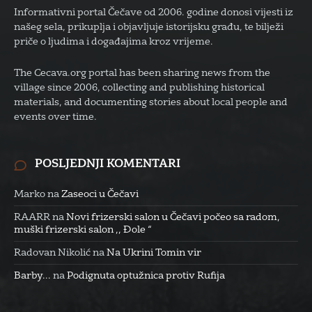
Informativni portal Čečave od 2006. godine donosi vijesti iz
našeg sela, prikuplja i objavljuje istorijsku građu, te bilježi
priče o ljudima i događajima kroz vrijeme.
The Cecava.org portal has been sharing news from the
village since 2006, collecting and publishing historical
materials, and documenting stories about local people and
events over time.
POSLJEDNJI KOMENTARI
Marko
na
Zaseoci u Čečavi
RAARR
na
Novi frizerski salon u Čečavi počeo sa radom,
muški frizerski salon ,, Đole “
Radovan Nikolić
na
Na Ukrini Tomin vir
Barby...
na
Podignuta optužnica protiv Rufija