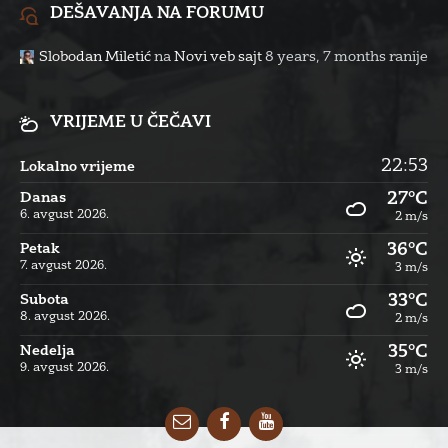
DEŠAVANJA NA FORUMU
Slobodan Miletić
na
Novi veb sajt
8 years, 7 months ranije
VRIJEME U ČEČAVI
22:53
Lokalno vrijeme
27°C
Danas
6. avgust 2026.
2 m/s
36°C
Petak
7. avgust 2026.
3 m/s
33°C
Subota
8. avgust 2026.
2 m/s
35°C
Nedelja
9. avgust 2026.
3 m/s
Email
Facebook
YouTube