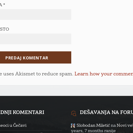
TA
*
ESTO
te uses Akismet to reduce spam.
Learn how your comment 
EDNJI KOMENTARI
DEŠAVANJA NA FO
eoci u Čečavi
Slobodan Miletić
na
Novi veb
years, 7 months ranije