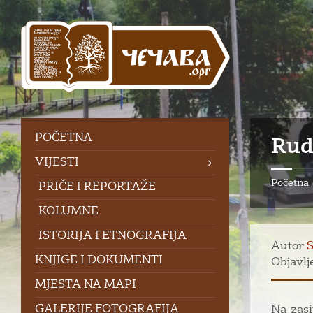
Skip
Skip
Skip
to
to
to
content
left
footer
sidebar
POČETNA
Ruda
VIJESTI
Početna
PRIČE I REPORTAŽE
KOLUMNE
ISTORIJA I ETNOGRAFIJA
Autor
S
KNJIGE I DOKUMENTI
Objavlj
MJESTA NA MAPI
GALERIJE FOTOGRAFIJA
Na zasi