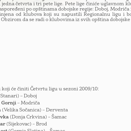
 jedna četvrta i tri pete lige. Pete lige činiće uglavnom klu
raspoređeni po opštinama dobojske regije: Doboj, Modriča i
činjena od klubova koji su napustili Regionalnu ligu i b
 Obzirom da se radi o klubovima iz svih opština dobojske r
 koji će činiti Četvrtu ligu u sezoni 2009/10:
(Stanari) – Doboj
 Gornji
– Modriča
a
(Velika Sočanica) – Derventa
evka
(Donja Crkvina) – Šamac
gar
(Sijekovac) – Brod