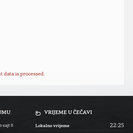
data is processed.
RUMU
VRIJEME U ČEČAVI
22:25
 sajt
8
Lokalno vrijeme