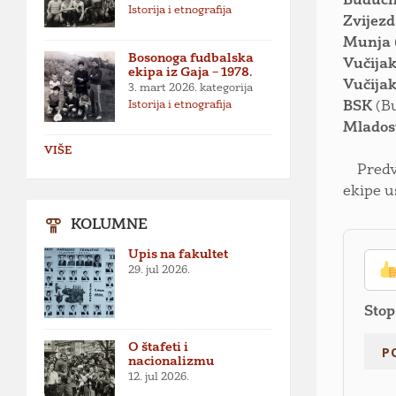
Budućn
Istorija i etnografija
Zvijez
Munja
Bosonoga fudbalska
Vučija
ekipa iz Gaja – 1978.
Vučija
3. mart 2026.
kategorija
Istorija i etnografija
BSK
(B
Mlados
VIŠE
Predviđ
ekipe u
KOLUMNE
Upis na fakultet
29. jul 2026.
Stop
O štafeti i
nacionalizmu
12. jul 2026.