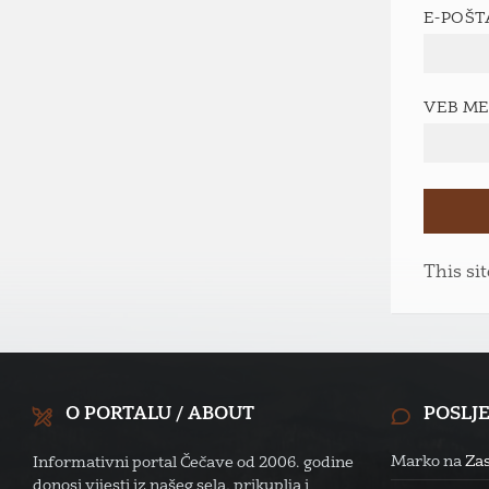
E-POŠ
VEB M
This si
O PORTALU / ABOUT
POSLJ
Marko
na
Zas
Informativni portal Čečave od 2006. godine
donosi vijesti iz našeg sela, prikuplja i