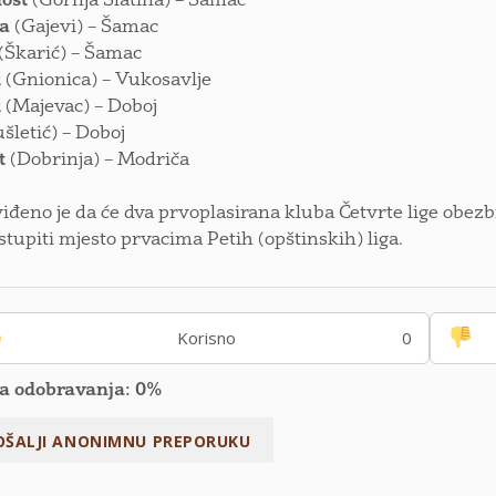
ost
(Gornja Slatina) – Šamac
da
(Gajevi) – Šamac
(Škarić) – Šamac
k
(Gnionica) – Vukosavlje
k
(Majevac) – Doboj
ušletić) – Doboj
t
(Dobrinja) – Modriča
eno je da će dva prvoplasirana kluba Četvrte lige obezbije
stupiti mjesto prvacima Petih (opštinskih) liga.
Korisno
0
a odobravanja: 0%