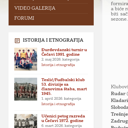
formira
VIDEO GALERIJA
a biće 
biti sa
FORUMI
sezone.
ISTORIJA I ETNOGRAFIJA
Đurđevdanski turnir u
Čečavi 1991. godine
2. maj 2026.
kategorija
Istorija i etnografija
Teslić/Fudbalski klub
53. divizije sa
Klubovi
članovima štaba, mart
1945.
Rudar
1. april 2026.
kategorija
Kladari
Istorija i etnografija
Slobod
Trešnj
Učenici petog razreda
u Čečavi 1972. godine
Zadru
6. mart 2026.
kategorija