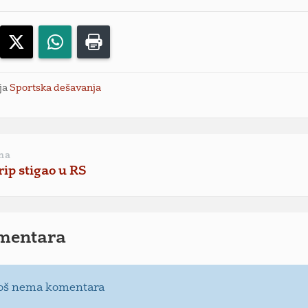
acebook
X
WhatsApp
Print
ja
Sportska dešavanja
na
rip stigao u RS
mentara
oš nema komentara