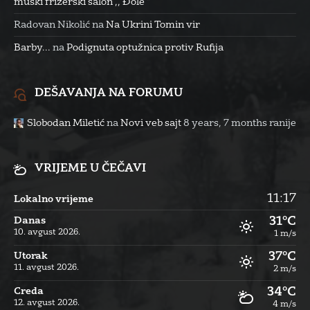
muški frizerski salon ,, Đole “
Radovan Nikolić
na
Na Ukrini Tomin vir
Barby...
na
Podignuta optužnica protiv Rufija
DEŠAVANJA NA FORUMU
Slobodan Miletić
na
Novi veb sajt
8 years, 7 months ranije
VRIJEME U ČEČAVI
11:17
Lokalno vrijeme
31°C
Danas
10. avgust 2026.
1 m/s
37°C
Utorak
11. avgust 2026.
2 m/s
34°C
Creda
12. avgust 2026.
4 m/s