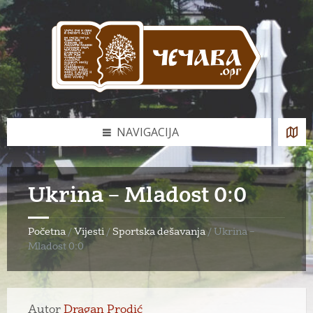
Skip
Skip
Skip
to
to
to
content
left
footer
sidebar
NAVIGACIJA
Ukrina – Mladost 0:0
Početna
/
Vijesti
/
Sportska dešavanja
/
Ukrina –
Mladost 0:0
Autor
Dragan Prodić