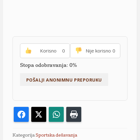
Korisno
0
Nije korisno
0
Stopa odobravanja: 0%
Facebook
X
WhatsApp
Print
Kategorija
Sportska dešavanja