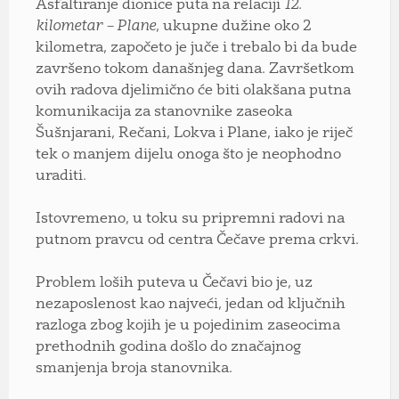
Asfaltiranje dionice puta na relaciji
12.
kilometar – Plane
, ukupne dužine oko 2
kilometra, započeto je juče i trebalo bi da bude
završeno tokom današnjeg dana. Završetkom
ovih radova djelimično će biti olakšana putna
komunikacija za stanovnike zaseoka
Šušnjarani, Rečani, Lokva i Plane, iako je riječ
tek o manjem dijelu onoga što je neophodno
uraditi.
Istovremeno, u toku su pripremni radovi na
putnom pravcu od centra Čečave prema crkvi.
Problem loših puteva u Čečavi bio je, uz
nezaposlenost kao najveći, jedan od ključnih
razloga zbog kojih je u pojedinim zaseocima
prethodnih godina došlo do značajnog
smanjenja broja stanovnika.