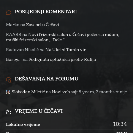
POSLJEDNJI KOMENTARI
Marko
na
Zaseoci u Čečavi
RAARR
na
Novi frizerski salon u Čečavi počeo sa radom,
muški frizerski salon ,, Đole “
Radovan Nikolić
na
Na Ukrini Tomin vir
Barby...
na
Podignuta optužnica protiv Rufija
DEŠAVANJA NA FORUMU
Slobodan Miletić
na
Novi veb sajt
8 years, 7 months ranije
VRIJEME U ČEČAVI
10:34
Lokalno vrijeme