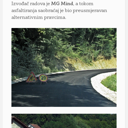
Izvođač radova je
MG Mind
, a tokom
asfaltiranja saobraćaj je bio preusmjeravan
alternativnim pravcima.