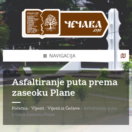
Skip
Skip
Skip
to
to
to
content
left
footer
sidebar
NAVIGACIJA
Asfaltiranje puta prema
zaseoku Plane
Početna
/
Vijesti
/
Vijesti iz Čečave
/
Asfaltiranje puta
prema zaseoku Plane