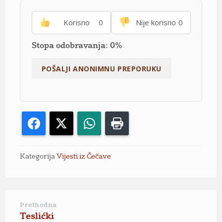
Korisno
0
Nije korisno
0
Stopa odobravanja: 0%
Facebook
X
WhatsApp
Print
Kategorija
Vijesti iz Čečave
Prethodna
Teslićki