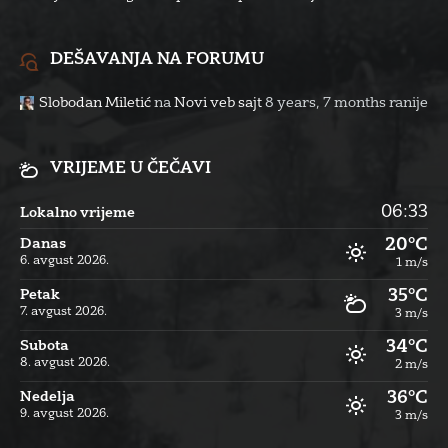
DEŠAVANJA NA FORUMU
Slobodan Miletić
na
Novi veb sajt
8 years, 7 months ranije
VRIJEME U ČEČAVI
06:33
Lokalno vrijeme
20°C
Danas
6. avgust 2026.
1 m/s
35°C
Petak
7. avgust 2026.
3 m/s
34°C
Subota
8. avgust 2026.
2 m/s
36°C
Nedelja
9. avgust 2026.
3 m/s