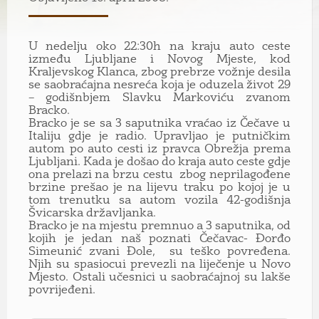
U nedelju oko 22:30h na kraju auto ceste
između Ljubljane i Novog Mjeste, kod
Kraljevskog Klanca, zbog prebrze vožnje desila
se saobraćajna nesreća koja je oduzela život 29
– godišnbjem
Slavku Markoviću zvanom
Bracko.
Bracko je se sa 3 saputnika vraćao iz Čečave u
Italiju gdje je radio. Upravljao je putničkim
autom po auto cesti iz pravca Obrežja prema
Ljubljani. Kada je došao do kraja auto ceste gdje
ona prelazi na brzu cestu zbog neprilagođene
brzine prešao je na lijevu traku po kojoj je u
tom trenutku sa autom vozila 42-godišnja
Švicarska državljanka.
Bracko je na mjestu premnuo a 3 saputnika, od
kojih je jedan naš poznati Čečavac-
Đorđo
Simeunić zvani Đole,
su teško povređena.
Njih su spasiocui prevezli na liječenje u Novo
Mjesto. Ostali učesnici u saobraćajnoj su lakše
povrijeđeni.