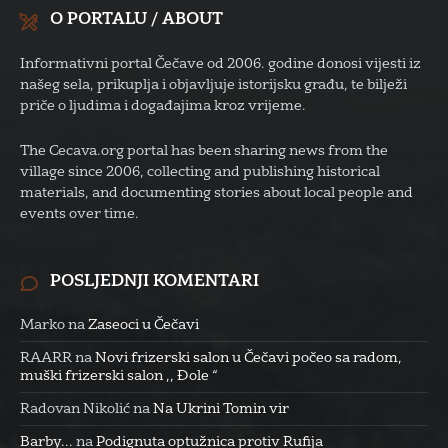
O PORTALU / ABOUT
Informativni portal Čečave od 2006. godine donosi vijesti iz
našeg sela, prikuplja i objavljuje istorijsku građu, te bilježi
priče o ljudima i događajima kroz vrijeme.
The Cecava.org portal has been sharing news from the
village since 2006, collecting and publishing historical
materials, and documenting stories about local people and
events over time.
POSLJEDNJI KOMENTARI
Marko
na
Zaseoci u Čečavi
RAARR
na
Novi frizerski salon u Čečavi počeo sa radom,
muški frizerski salon ,, Đole “
Radovan Nikolić
na
Na Ukrini Tomin vir
Barby...
na
Podignuta optužnica protiv Rufija